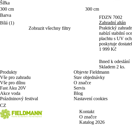
Šířka
Šířka
300 cm
300 cm
Barva
FDZN 7002
Barva
Zahradní altán
Bílá
(1)
Praktický zahrad
Zobrazit všechny filtry
nabízí stabilní o
plachtu s UV och
poskytuje dostate
terase. Součástí j
1 999 Kč
skladování a úspo
Ihned k odeslání
Skladem 2 ks.
Produkty
Objevte Fieldmann
Vše pro zahradu
Stav objednávky
Vše pro dílnu
O značce
Fast Aku 20V
Servis
Akce voda
Blog
Prázdninový festival
Nastavení cookies
CZ
Kontakt
O značce
Katalog 2026