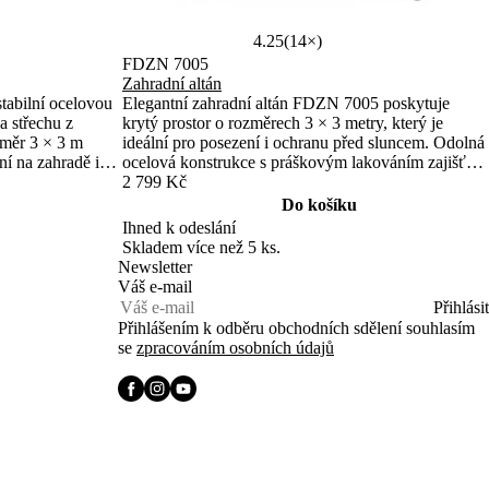
4.25
(14×)
FDZN 7005
Zahradní altán
tabilní ocelovou
Elegantní zahradní altán FDZN 7005 poskytuje
a střechu z
krytý prostor o rozměrech 3 × 3 metry, který je
změr 3 × 3 m
ideální pro posezení i ochranu před sluncem. Odolná
ní na zahradě i
ocelová konstrukce s práškovým lakováním zajišťuje
o ochranu proti
stabilitu a dlouhou životnost. Pevný polyesterový
2 799 Kč
potah střechy z materiálu 180 g/m² chrání před
Do košíku
slunečními paprsky a nenadálými přeháňkami.
Ihned k odeslání
Skladem více než 5 ks.
Newsletter
Váš e-mail
Přihlásit
Přihlášením k odběru obchodních sdělení souhlasím
se
zpracováním osobních údajů