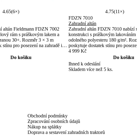
4.65
(6×)
4.75
(11×)
FDZN 7010
Zahradní altán
ní altán Fieldmann FDZN 7002
Zahradní altán FDZN 7010 nabízí s
celový rám s práškovým lakem a
konstrukci s práškovým lakováním 
ranou 30+. Rozměr 3 × 3 m
odolného polyesteru 180 g/m². Ro
k stínu pro posezení na zahradě i
poskytuje dostatek stínu pro poseze
e přepravní taška pro snadné
terase. Součástí jsou moskytiéry pr
4 999 Kč
ru místa.
větru a hmyzu.
Do košíku
Do košíku
Ihned k odeslání
Skladem více než 5 ks.
Obchodní podmínky
Zpracování osobních údajů
Nákup na splátky
Doprava a sestavení zahradních traktorů