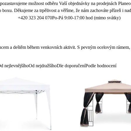
 pozastavujeme možnost odběru Vaší objednávky na prodejnách Planeo.
 boxu. Děkujeme za trpělivost a věříme, že nám zachováte přízeň i nad
+420 323 204 070
Po-Pá 9:00-17:00 hod (mimo svátky)
cem a deštěm během venkovních aktivit. S pevným ocelovým rámem, kter
d nejlevnějšího
Od nejdražšího
Dle doporučení
Podle hodnocení