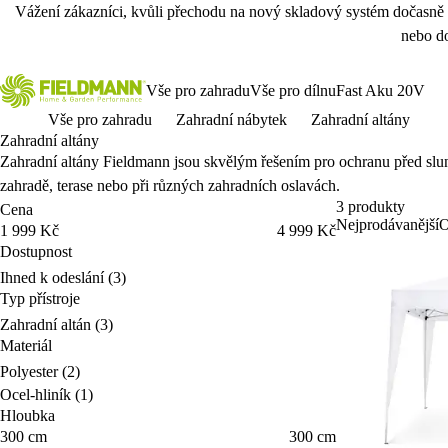
Vážení zákazníci, kvůli přechodu na nový skladový systém dočasně
nebo do
Vše pro zahradu
Vše pro dílnu
Fast Aku 20V
Vše pro zahradu
Zahradní nábytek
Zahradní altány
Zahradní altány
Zahradní altány Fieldmann jsou skvělým řešením pro ochranu před slun
zahradě, terase nebo při různých zahradních oslavách.
3 produkty
Cena
Nejprodávanější
O
Cena
1 999 Kč
4 999 Kč
Dostupnost
Dostupnost
Ihned k odeslání
(3)
Typ přístroje
Typ přístroje
Zahradní altán
(3)
Materiál
Materiál
Polyester
(2)
Ocel-hliník
(1)
Hloubka
Hloubka
300 cm
300 cm