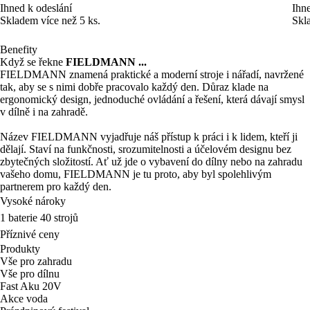
Ihned k odeslání
Ihne
Skladem více než 5 ks.
Skl
Benefity
Když se řekne
FIELDMANN ...
FIELDMANN znamená praktické a moderní stroje i nářadí, navržené
tak, aby se s nimi dobře pracovalo každý den. Důraz klade na
ergonomický design, jednoduché ovládání a řešení, která dávají smysl
v dílně i na zahradě.
Název FIELDMANN vyjadřuje náš přístup k práci i k lidem, kteří ji
dělají. Staví na funkčnosti, srozumitelnosti a účelovém designu bez
zbytečných složitostí. Ať už jde o vybavení do dílny nebo na zahradu
vašeho domu, FIELDMANN je tu proto, aby byl spolehlivým
partnerem pro každý den.
Vysoké nároky
1 baterie 40 strojů
Příznivé ceny
Produkty
Vše pro zahradu
Vše pro dílnu
Fast Aku 20V
Akce voda