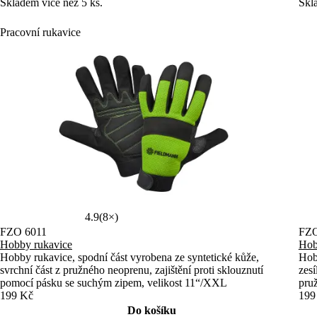
Skladem více než 5 ks.
Skl
Pracovní rukavice
4.9
(8×)
FZO 6011
FZO
Hobby rukavice
Hob
Hobby rukavice, spodní část vyrobena ze syntetické kůže,
Hobb
svrchní část z pružného neoprenu, zajištění proti sklouznutí
zesí
pomocí pásku se suchým zipem, velikost 11“/XXL
pru
199 Kč
199
Do košíku