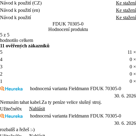
Návod k použití (CZ)
Ke stažení
Návod k použití (en)
Ke stažení
Návod k použití
Ke stažení
FDUK 70305-0
Hodnocení produktu
5 z 5
hodnotilo celkem
11 ověřených zákazníků
5
11 ×
4
0 ×
3
0 ×
2
0 ×
1
0 ×
hodnocená varianta Fieldmann FDUK 70305-0
30. 6. 2026
Nemusím tahat kabel.Za ty peníze velice slušný stroj.
Nahlásit
Užitečné
0x
hodnocená varianta Fieldmann FDUK 70305-0
30. 6. 2026
rozbalíš a řežeš :-)
Nahlásit