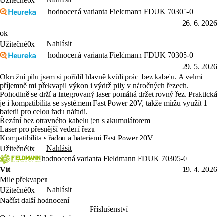
Užitečné
0x
hodnocená varianta Fieldmann FDUK 70305-0
26. 6. 2026
ok
Nahlásit
Užitečné
0x
hodnocená varianta Fieldmann FDUK 70305-0
29. 5. 2026
Okružní pilu jsem si pořídil hlavně kvůli práci bez kabelu. A velmi
příjemně mi překvapil výkon i výdrž pily v náročných řezech.
Pohodlně se drží a integrovaný laser pomáhá držet rovný řez. Praktická
je i kompatibilita se systémem Fast Power 20V, takže můžu využít 1
baterii pro celou řadu nářadí.
Řezání bez otravného kabelu jen s akumulátorem
Laser pro přesnější vedení řezu
Kompatibilita s řadou a bateriemi Fast Power 20V
Nahlásit
Užitečné
0x
hodnocená varianta Fieldmann FDUK 70305-0
Vít
19. 4. 2026
Mile překvapen
Nahlásit
Užitečné
0x
Načíst další hodnocení
Příslušenství