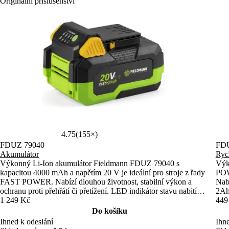
Originální příslušenství
4.75
(155×)
FDUZ 79040
FDU
Akumulátor
Ryc
Výkonný Li-Ion akumulátor Fieldmann FDUZ 79040 s
Výk
kapacitou 4000 mAh a napětím 20 V je ideální pro stroje z řady
POW
FAST POWER. Nabízí dlouhou životnost, stabilní výkon a
Nabí
ochranu proti přehřátí či přetížení. LED indikátor stavu nabití
2Ah 
zajišťuje snadnou kontrolu.
1 249 Kč
449
Do košíku
Ihned k odeslání
Ihne