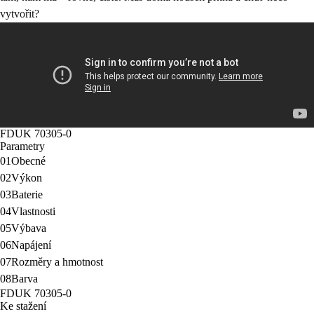
vytvořit?
FDUK 70305-0
Parametry
01
Obecné
02
Výkon
03
Baterie
04
Vlastnosti
05
Výbava
06
Napájení
07
Rozměry a hmotnost
08
Barva
FDUK 70305-0
Ke stažení