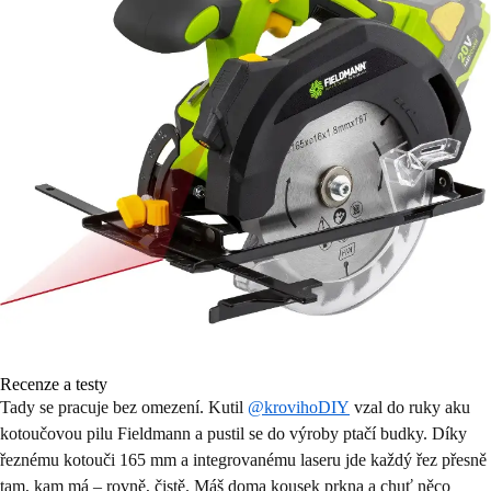
Recenze a testy
Tady se pracuje bez omezení. Kutil
@krovihoDIY
vzal do ruky aku
kotoučovou pilu Fieldmann a pustil se do výroby ptačí budky. Díky
řeznému kotouči 165 mm a integrovanému laseru jde každý řez přesně
tam, kam má – rovně, čistě. Máš doma kousek prkna a chuť něco