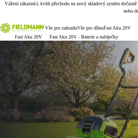
Vážení zákazníci, kvůli přechodu na nový skladový systém dočasně
nebo do
Vše pro zahradu
Vše pro dílnu
Fast Aku 20V
Fast Aku 20V
Fast Aku 20V - Baterie a nabíječky