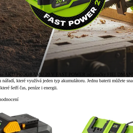
ní technika AKU PROGRAMU 20 V FAST POWER od značky FIELDMAN
nářadí, které využívá jeden typ akumulátoru. Jednu baterii můžete snad
které šetří čas, peníze i energii.
hodnocení