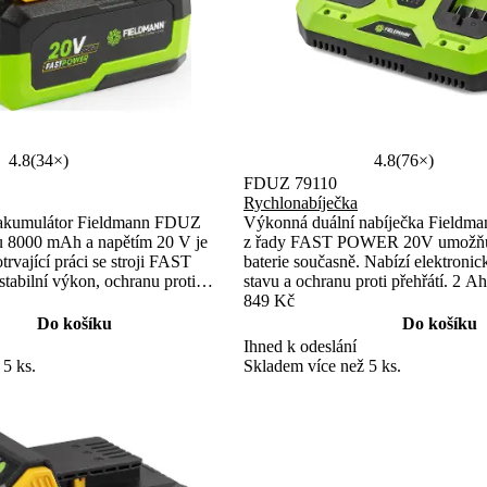
4.8
(34×)
4.8
(76×)
FDUZ 79110
Rychlonabíječka
akumulátor Fieldmann FDUZ
Výkonná duální nabíječka Field
u 8000 mAh a napětím 20 V je
z řady FAST POWER 20V umožňuj
trvající práci se stroji FAST
baterie současně. Nabízí elektroni
abilní výkon, ochranu proti
stavu a ochranu proti přehřátí. 2 A
dikátor stavu nabití. Není
nabijete už za 60 minut.
849 Kč
modely FZR 70330-0, FZR 70385-0,
Do košíku
Do košíku
Ihned k odeslání
 5 ks.
Skladem více než 5 ks.