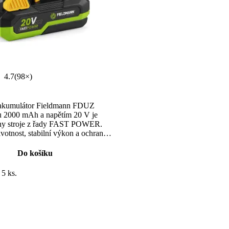
4.7
(98×)
akumulátor Fieldmann FDUZ
u 2000 mAh a napětím 20 V je
hny stroje z řady FAST POWER.
votnost, stabilní výkon a ochranu
přetížení. LED indikátor stavu nabití
 kontrolu.
Do košíku
 5 ks.