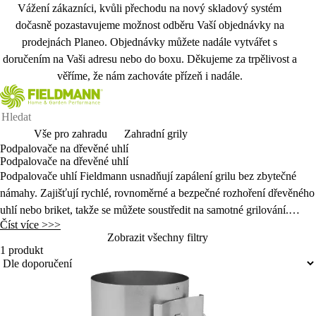
Vážení zákazníci, kvůli přechodu na nový skladový systém
dočasně pozastavujeme možnost odběru Vaší objednávky na
prodejnách Planeo. Objednávky můžete nadále vytvářet s
doručením na Vaši adresu nebo do boxu. Děkujeme za trpělivost a
věříme, že nám zachováte přízeň i nadále.
Vše pro zahradu
Zahradní grily
Podpalovače na dřevěné uhlí
Podpalovače na dřevěné uhlí
Podpalovače uhlí Fieldmann usnadňují zapálení grilu bez zbytečné
námahy. Zajišťují rychlé, rovnoměrné a bezpečné rozhoření dřevěného
uhlí nebo briket, takže se můžete soustředit na samotné grilování.
Číst více >>>
Ideální doplněk pro každého milovníka zahradního grilu.
Zobrazit všechny filtry
1 produkt