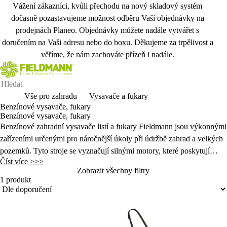
Vážení zákazníci, kvůli přechodu na nový skladový systém
dočasně pozastavujeme možnost odběru Vaší objednávky na
prodejnách Planeo. Objednávky můžete nadále vytvářet s
doručením na Vaši adresu nebo do boxu. Děkujeme za trpělivost a
věříme, že nám zachováte přízeň i nadále.
Vše pro zahradu
Vysavače a fukary
Benzínové vysavače, fukary
Benzínové vysavače, fukary
Benzínové zahradní vysavače listí a fukary Fieldmann jsou výkonnými
zařízeními určenými pro náročnější úkoly při údržbě zahrad a velkých
pozemků. Tyto stroje se vyznačují silnými motory, které poskytují
Číst více >>>
vysoký výkon, což umožňuje efektivní foukání a vysávání listí a
Zobrazit všechny filtry
ostatních nečistot i na větších plochách.
1 produkt