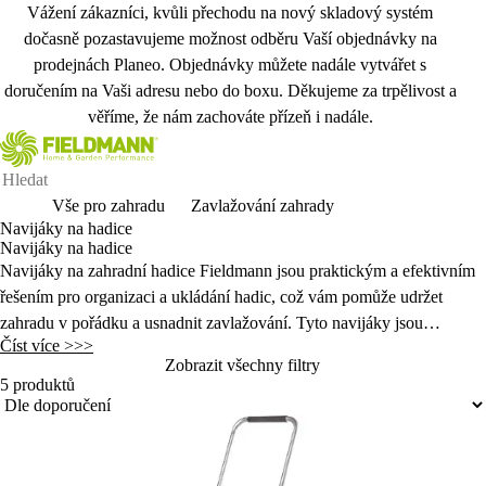
Vážení zákazníci, kvůli přechodu na nový skladový systém
dočasně pozastavujeme možnost odběru Vaší objednávky na
prodejnách Planeo. Objednávky můžete nadále vytvářet s
doručením na Vaši adresu nebo do boxu. Děkujeme za trpělivost a
věříme, že nám zachováte přízeň i nadále.
Vše pro zahradu
Zavlažování zahrady
Navijáky na hadice
Navijáky na hadice
Navijáky na zahradní hadice Fieldmann jsou praktickým a efektivním
řešen
ím pro organizaci a ukládání hadic, co
ž v
ám pom
ůže udržet
zahradu v poř
ádku a usnadnit zavla
žov
ání. Tyto navijáky jsou
Číst více >>>
navr
ženy s důrazem na jednoduchost použ
ívání a odolnost, co
ž
Zobrazit všechny filtry
zajišťuje komfort při manipulaci s hadicemi.
5 produktů