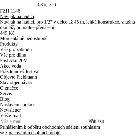
3.85
(13×)
FZH 1146
Naviják na hadici
Naviják na hadici, pro 1/2" v délce až 45 m, lehká konstrukce, snadná
montáž, pohodlné přenášení
449 Kč
Momentálně nedostupné
Produkty
Vše pro zahradu
Vše pro dílnu
Fast Aku 20V
Akce voda
Prázdninový festival
Objevte Fieldmann
Stav objednávky
O značce
Servis
Blog
Nastavení cookies
Newsletter
Váš e-mail
Přihlásit
Přihlášením k odběru obchodních sdělení souhlasím
se
zpracováním osobních údajů