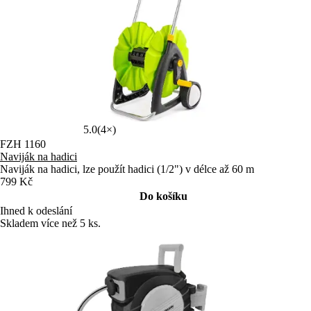
5.0
(4×)
FZH 1160
Naviják na hadici
Naviják na hadici, lze použít hadici (1/2") v délce až 60 m
799 Kč
Do košíku
Ihned k odeslání
Skladem více než 5 ks.