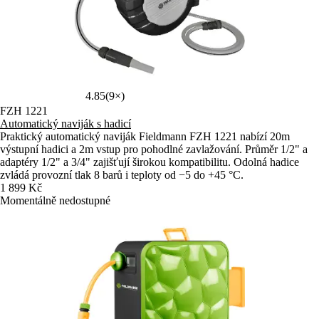
4.85
(9×)
FZH 1221
Automatický naviják s hadicí
Praktický automatický naviják Fieldmann FZH 1221 nabízí 20m
výstupní hadici a 2m vstup pro pohodlné zavlažování. Průměr 1/2" a
adaptéry 1/2" a 3/4" zajišťují širokou kompatibilitu. Odolná hadice
zvládá provozní tlak 8 barů i teploty od −5 do +45 °C.
1 899 Kč
Momentálně nedostupné