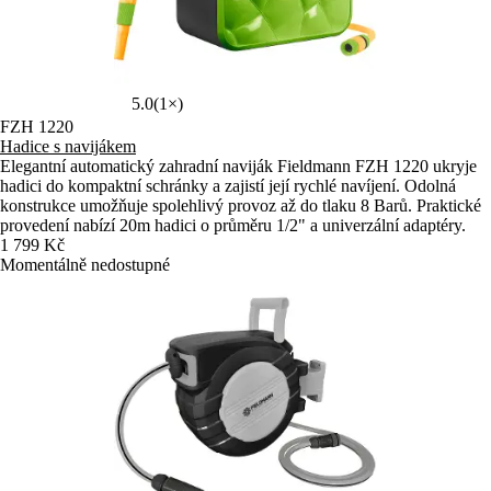
5.0
(1×)
FZH 1220
Hadice s navijákem
Elegantní automatický zahradní naviják Fieldmann FZH 1220 ukryje
hadici do kompaktní schránky a zajistí její rychlé navíjení. Odolná
konstrukce umožňuje spolehlivý provoz až do tlaku 8 Barů. Praktické
provedení nabízí 20m hadici o průměru 1/2" a univerzální adaptéry.
1 799 Kč
Momentálně nedostupné