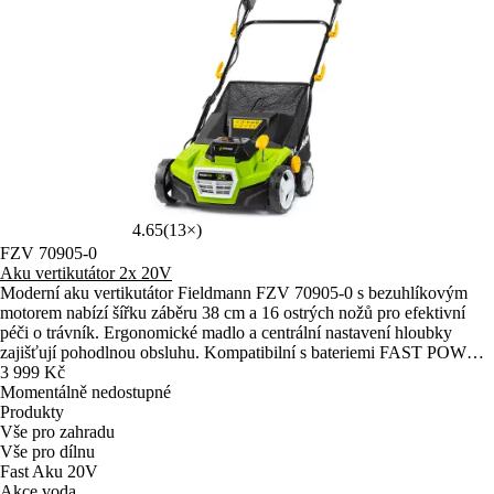
4.65
(13×)
FZV 70905-0
Aku vertikutátor 2x 20V
Moderní aku vertikutátor Fieldmann FZV 70905-0 s bezuhlíkovým
motorem nabízí šířku záběru 38 cm a 16 ostrých nožů pro efektivní
péči o trávník. Ergonomické madlo a centrální nastavení hloubky
zajišťují pohodlnou obsluhu. Kompatibilní s bateriemi FAST POWER
20V.
3 999 Kč
Momentálně nedostupné
Produkty
Vše pro zahradu
Vše pro dílnu
Fast Aku 20V
Akce voda