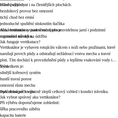
volně pohybovat i na členitějších plochách.
Hlavní výhody:
bezdrátový provoz bez omezení
tichý chod bez emisí
jednoduché spuštění stisknutím tlačítka
nízká hmotnost a snadná manipulace
Aku vertikutátory jsou vhodné pro pravidelnou jarní i podzimní
minimální nároky na údržbu
regeneraci trávníku.
Jak funguje vertikutace?
Vertikutátor je vybaven rotujícím válcem s noži nebo pružinami, které
narušují povrch půdy a odstraňují nežádoucí vrstvu mechu a travní
plsti. Tím dochází k provzdušnění půdy a lepšímu vsakování vody i
živin.
Výsledkem je:
silnější kořenový systém
hustší travní porost
omezení růstu mechu
lepší absorpce hnojiv
Pravidelná péče výrazně zlepší celkový vzhled i kondici trávníku.
Jak vybrat správný aku vertikutátor?
Při výběru doporučujeme zohlednit:
šířku pracovního záběru
kapacitu baterie