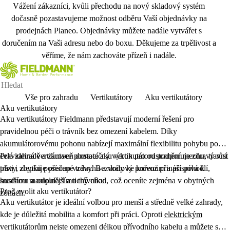
Vážení zákazníci, kvůli přechodu na nový skladový systém
dočasně pozastavujeme možnost odběru Vaší objednávky na
prodejnách Planeo. Objednávky můžete nadále vytvářet s
doručením na Vaši adresu nebo do boxu. Děkujeme za trpělivost a
věříme, že nám zachováte přízeň i nadále.
Vše pro zahradu
Vertikutátory
Aku vertikutátory
Aku vertikutátory
Aku vertikutátory Fieldmann představují moderní řešení pro
pravidelnou péči o trávník bez omezení kabelem. Díky
akumulátorovému pohonu nabízejí maximální flexibilitu pohybu po
celé zahradě a zároveň dostatečný výkon pro odstranění mechu, travní
Pravidelná vertikutace pomocí aku vertikutátoru podporuje zdravý růst
plsti i zbytků posečené trávy. Bezdrátový provoz přináší pohodlí,
trávy, zlepšuje přístup vzduchu a vody ke kořenům a přispívá k
snadnou manipulaci a tichý chod, což oceníte zejména v obytných
hustšímu a odolnějšímu trávníku.
Proč zvolit aku vertikutátor?
zónách.
Aku vertikutátor je ideální volbou pro menší a středně velké zahrady,
kde je důležitá mobilita a komfort při práci. Oproti
elektrickým
vertikutátorům
nejste omezeni délkou přívodního kabelu a můžete se