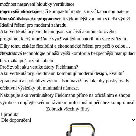
možnost nastavení hloubky vertikutace
objem sběrného koše
Pro menší plochy postačí kompaktní model s nižší kapacitou baterie.
kompatibilitu s aku programem
Pro větší zahrady je vhodné zvolit výkonnější variantu s delší výdrží.
Ideální řešení pro moderní zahradu
Aku vertikutátory Fieldmann jsou součástí akumulátorového
programu, který umožňuje využívat jednu baterii pro více zařízení.
Díky tomu získáte flexibilní a ekonomické řešení pro péči o celou
zahradu.
Bezdrátová technologie přináší vyšší komfort a bezpečnější manipulaci
bez rizika poškození kabelu.
Proč zvolit aku vertikutátory Fieldmann?
Aku vertikutátory Fieldmann kombinují moderní design, kvalitní
zpracování a spolehlivý výkon. Jsou navrženy tak, aby poskytovaly
efektivní výsledky při minimální námaze.
Nakupujte aku vertikutátory Fieldmann přímo na oficiálním e-shopu
výrobce a dopřejte svému trávníku profesionální péči bez kompromisů.
Zobrazit všechny filtry
1 produkt