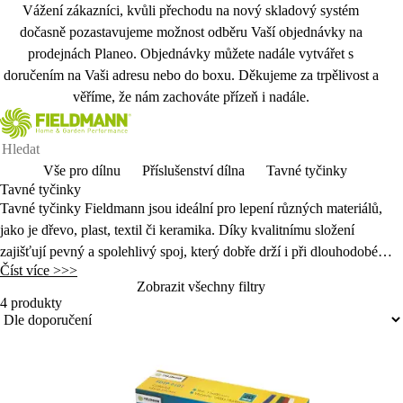
Vážení zákazníci, kvůli přechodu na nový skladový systém
dočasně pozastavujeme možnost odběru Vaší objednávky na
prodejnách Planeo. Objednávky můžete nadále vytvářet s
doručením na Vaši adresu nebo do boxu. Děkujeme za trpělivost a
věříme, že nám zachováte přízeň i nadále.
Vše pro dílnu
Příslušenství dílna
Tavné tyčinky
Tavné tyčinky
Tavn
é ty
činky Fieldmann jsou ide
ální pro lepení r
ůzn
ých materiál
ů,
jako je dřevo, plast, textil či keramika. D
íky kvalitnímu slo
žen
í
zaji
šťuj
í pevný a spolehlivý spoj, který dob
ře drž
í i p
ři dlouhodob
ém
Číst více >>>
zatí
žen
í. Jsou kompatibilní s v
ětšinou běžn
ých tavných pistolí a
Zobrazit všechny filtry
vhodné pro domácí opravy, kreativní projekty i profesionální vyu
žit
í.
4 produkty