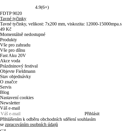
4.9
(6×)
FDTP 9020
Tavné tyčinky
Tavné tyčinky, velikost: 7x200 mm, viskozita: 12000-15000mpa.s
49 Kč
Momentálně nedostupné
Produkty
Vše pro zahradu
Vše pro dílnu
Fast Aku 20V
Akce voda
Prázdninový festival
Objevte Fieldmann
Stav objednávky
O značce
Servis
Blog
Nastavení cookies
Newsletter
Váš e-mail
Přihlásit
Přihlášením k odběru obchodních sdělení souhlasím
se
zpracováním osobních údajů