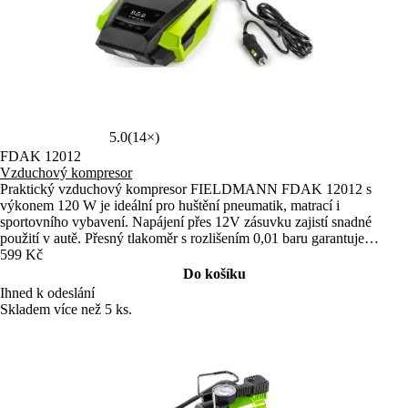
5.0
(14×)
FDAK 12012
Vzduchový kompresor
Praktický vzduchový kompresor FIELDMANN FDAK 12012 s
výkonem 120 W je ideální pro huštění pneumatik, matrací i
sportovního vybavení. Napájení přes 12V zásuvku zajistí snadné
použití v autě. Přesný tlakoměr s rozlišením 0,01 baru garantuje
bezpečné huštění.
599 Kč
Do košíku
Ihned k odeslání
Skladem více než 5 ks.