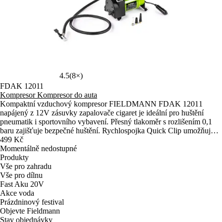
4.5
(8×)
FDAK 12011
Kompresor Kompresor do auta
Kompaktní vzduchový kompresor FIELDMANN FDAK 12011
napájený z 12V zásuvky zapalovače cigaret je ideální pro huštění
pneumatik i sportovního vybavení. Přesný tlakoměr s rozlišením 0,1
baru zajišťuje bezpečné huštění. Rychlospojka Quick Clip umožňuje
snadné připojení k ventilku.
499 Kč
Momentálně nedostupné
Produkty
Vše pro zahradu
Vše pro dílnu
Fast Aku 20V
Akce voda
Prázdninový festival
Objevte Fieldmann
Stav objednávky