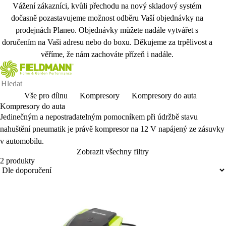
Vážení zákazníci, kvůli přechodu na nový skladový systém
dočasně pozastavujeme možnost odběru Vaší objednávky na
prodejnách Planeo. Objednávky můžete nadále vytvářet s
doručením na Vaši adresu nebo do boxu. Děkujeme za trpělivost a
věříme, že nám zachováte přízeň i nadále.
Vše pro dílnu
Kompresory
Kompresory do auta
Kompresory do auta
Jedinečn
ým a nepostradatelným pomocníkem p
ři
údr
žbě stavu
nahuštěn
í pneumatik je práv
ě kompresor na 12 V nap
ájený ze zásuvky
v automobilu.
Zobrazit všechny filtry
2 produkty