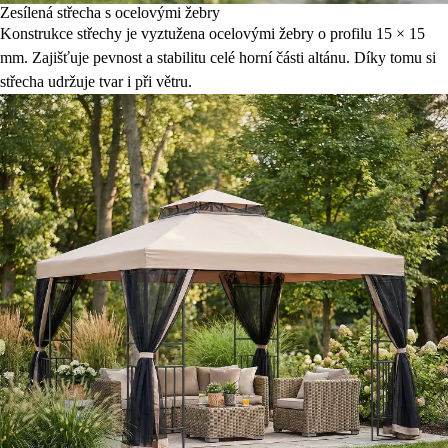
Zesílená střecha s ocelovými žebry
Konstrukce střechy je vyztužena ocelovými žebry o profilu 15 × 15
mm. Zajišťuje pevnost a stabilitu celé horní části altánu. Díky tomu si
střecha udržuje tvar i při větru.