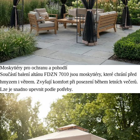
Moskytiéry pro ochranu a pohodlí
Součástí balení altánu FDZN 7010 jsou moskytiéry, které chrání před
hmyzem i větrem. Zvyšují komfort při posezení během letních večerů.
Lze je snadno upevnit podle potřeby.