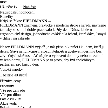
moc.
Nahlásit
Užitečné
1x
Načíst další hodnocení
Benefity
Když se řekne
FIELDMANN ...
FIELDMANN znamená praktické a moderní stroje i nářadí, navržené
tak, aby se s nimi dobře pracovalo každý den. Důraz klade na
ergonomický design, jednoduché ovládání a řešení, která dávají smysl
v dílně i na zahradě.
Název FIELDMANN vyjadřuje náš přístup k práci i k lidem, kteří ji
dělají. Staví na funkčnosti, srozumitelnosti a účelovém designu bez
zbytečných složitostí. Ať už jde o vybavení do dílny nebo na zahradu
vašeho domu, FIELDMANN je tu proto, aby byl spolehlivým
partnerem pro každý den.
Vysoké nároky
1 baterie 40 strojů
Příznivé ceny
Produkty
Vše pro zahradu
Vše pro dílnu
Fast Aku 20V
Akce voda
Prázdninový festival