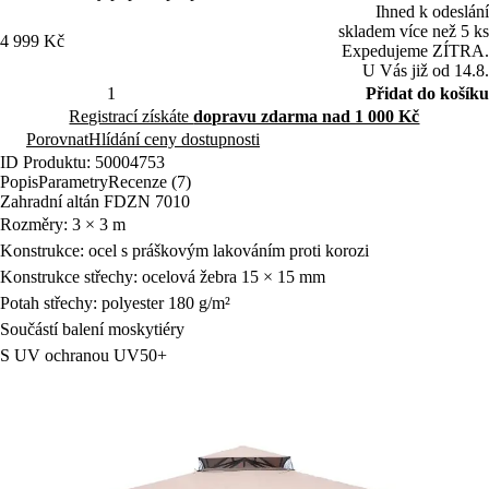
Ihned k odeslání
skladem více než 5 ks
4 999 Kč
Expedujeme ZÍTRA.
U Vás již od 14.8.
Přidat do košíku
Registrací získáte
dopravu zdarma nad 1 000 Kč
Porovnat
Hlídání ceny dostupnosti
ID Produktu: 50004753
Popis
Parametry
Recenze (7)
Zahradní altán FDZN 7010
Rozměry: 3 × 3 m
Konstrukce: ocel s práškovým lakováním proti korozi
Konstrukce střechy: ocelová žebra 15 × 15 mm
Potah střechy: polyester 180 g/m²
Součástí balení moskytiéry
S UV ochranou UV50+