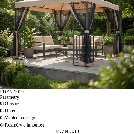
FDZN 7010
Parametry
01
Obecné
02
Určení
03
Vzhled a design
04
Rozměry a hmotnost
FDZN 7010