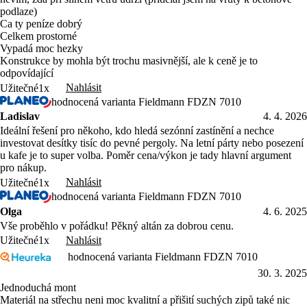
podlaze)
Ca ty peníze dobrý
Celkem prostorné
Vypadá moc hezky
Konstrukce by mohla být trochu masivnější, ale k ceně je to
odpovídající
Nahlásit
Užitečné
1x
hodnocená varianta Fieldmann FDZN 7010
Ladislav
4. 4. 2026
Ideální řešení pro někoho, kdo hledá sezónní zastínění a nechce
investovat desítky tisíc do pevné pergoly. Na letní párty nebo posezení
u kafe je to super volba. Poměr cena/výkon je tady hlavní argument
pro nákup.
Nahlásit
Užitečné
1x
hodnocená varianta Fieldmann FDZN 7010
Olga
4. 6. 2025
Vše proběhlo v pořádku! Pěkný altán za dobrou cenu.
Nahlásit
Užitečné
1x
hodnocená varianta Fieldmann FDZN 7010
30. 3. 2025
Jednoduchá mont
Materiál na střechu neni moc kvalitní a přišití suchých zipů také nic