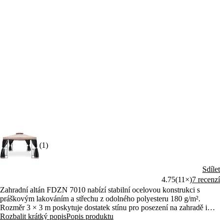
(1)
Sdílet
4.75
(11×)
7 recenzí
Zahradní altán FDZN 7010 nabízí stabilní ocelovou konstrukci s
práškovým lakováním a střechu z odolného polyesteru 180 g/m².
Rozměr 3 × 3 m poskytuje dostatek stínu pro posezení na zahradě i
terase. Součástí jsou moskytiéry pro ochranu proti větru a hmyzu.
Rozbalit krátký popis
Popis produktu