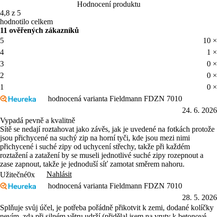
Hodnocení produktu
4,8 z 5
hodnotilo celkem
11 ověřených zákazníků
5
10 ×
4
1 ×
3
0 ×
2
0 ×
1
0 ×
hodnocená varianta Fieldmann FDZN 7010
24. 6. 2026
Vypadá pevně a kvalitně
Sítě se nedají roztahovat jako závěs, jak je uvedené na fotkách protože
jsou přichycené na suchý zip na horní tyči, kde jsou mezi nimi
přichycené i suché zipy od uchycení střechy, takže při každém
roztažení a zatažení by se museli jednotlivé suché zipy rozepnout a
zase zapnout, takže je jednoduší síť zamotat směrem nahoru.
Nahlásit
Užitečné
0x
hodnocená varianta Fieldmann FDZN 7010
28. 5. 2026
Splňuje svůj účel, je potřeba pořádně přikotvit k zemi, dodané kolíčky
nevím, zda při silném větru udrží (přidělal jsem na vruty k betonové