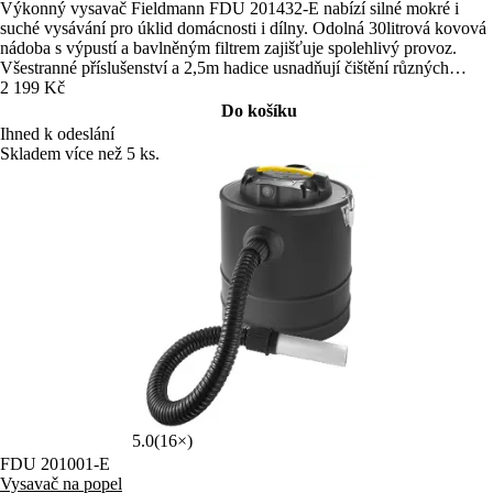
Výkonný vysavač Fieldmann FDU 201432‑E nabízí silné mokré i
suché vysávání pro úklid domácnosti i dílny. Odolná 30litrová kovová
nádoba s výpustí a bavlněným filtrem zajišťuje spolehlivý provoz.
Všestranné příslušenství a 2,5m hadice usnadňují čištění různých
povrchů i těžko dostupných míst.
2 199 Kč
Do košíku
Ihned k odeslání
Skladem více než 5 ks.
5.0
(16×)
FDU 201001-E
Vysavač na popel