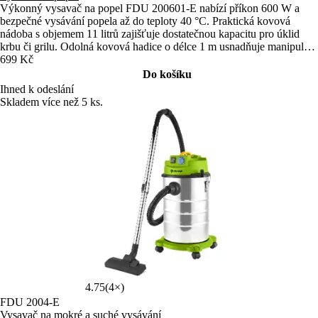
Výkonný vysavač na popel FDU 200601-E nabízí příkon 600 W a
bezpečné vysávání popela až do teploty 40 °C. Praktická kovová
nádoba s objemem 11 litrů zajišťuje dostatečnou kapacitu pro úklid
krbu či grilu. Odolná kovová hadice o délce 1 m usnadňuje manipulaci
a umožňuje pohodlné čištění i hůře dostupných míst.
699 Kč
Do košíku
Ihned k odeslání
Skladem více než 5 ks.
4.75
(4×)
FDU 2004-E
Vysavač na mokré a suché vysávání