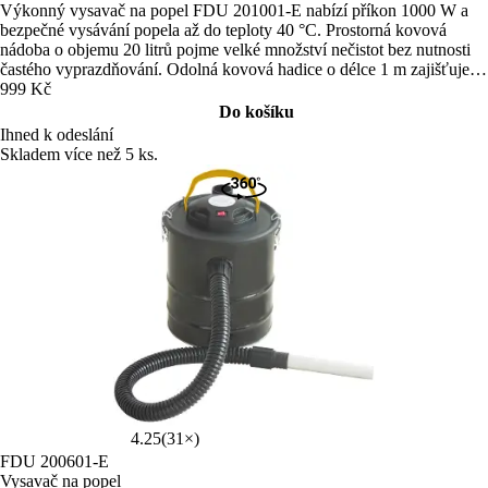
Výkonný vysavač na popel FDU 201001-E nabízí příkon 1000 W a
bezpečné vysávání popela až do teploty 40 °C. Prostorná kovová
nádoba o objemu 20 litrů pojme velké množství nečistot bez nutnosti
častého vyprazdňování. Odolná kovová hadice o délce 1 m zajišťuje
pohodlnou manipulaci při čištění krbu, kamen či grilu.
999 Kč
Do košíku
Ihned k odeslání
Skladem více než 5 ks.
4.25
(31×)
FDU 200601-E
Vysavač na popel