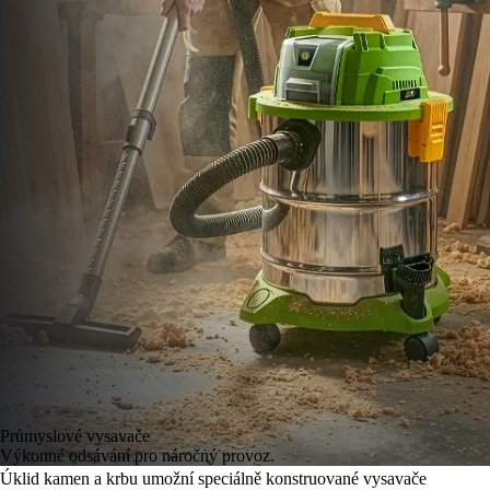
Průmyslové vysavače
Výkonné odsávání pro náročný provoz.
Úklid kamen a krbu umo
žn
í speciáln
ě konstruovan
é vysava
če