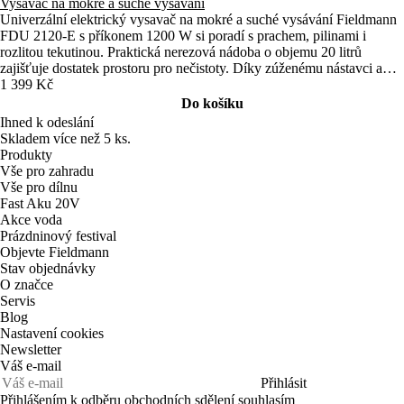
Vysavač na mokré a suché vysávání
Univerzální elektrický vysavač na mokré a suché vysávání Fieldmann
FDU 2120-E s příkonem 1200 W si poradí s prachem, pilinami i
rozlitou tekutinou. Praktická nerezová nádoba o objemu 20 litrů
zajišťuje dostatek prostoru pro nečistoty. Díky zúženému nástavci a
kolečkům je úklid snadný a pohodlný.
1 399 Kč
Do košíku
Ihned k odeslání
Skladem více než 5 ks.
Produkty
Vše pro zahradu
Vše pro dílnu
Fast Aku 20V
Akce voda
Prázdninový festival
Objevte Fieldmann
Stav objednávky
O značce
Servis
Blog
Nastavení cookies
Newsletter
Váš e-mail
Přihlásit
Přihlášením k odběru obchodních sdělení souhlasím