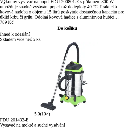
Výkonný vysavač na popel FDU 200801-E s příkonem 800 W
umožňuje snadné vysávání popela až do teploty 40 °C. Praktická
kovová nádoba o objemu 15 litrů poskytuje dostatečnou kapacitu pro
úklid krbu či grilu. Odolná kovová hadice s aluminiovou hubicí
usnadňuje manipulaci i v hůře přístupných místech.
789 Kč
Do košíku
Ihned k odeslání
Skladem více než 5 ks.
5.0
(10×)
FDU 201432-E
Vysavač na mokré a suché vysávání