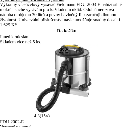
Výkonný víceúčelový vysavač Fieldmann FDU 2003-E nabízí silné
mokré i suché vysávání pro každodenní úklid. Odolná nerezová
nádoba o objemu 30 litrů a pevný bavlněný filtr zaručují dlouhou
životnost. Univerzální příslušenství navíc umožňuje snadný dosah i do
hůře dostupných míst.
1 629 Kč
Do košíku
Ihned k odeslání
Skladem více než 5 ks.
4.3
(15×)
FDU 2002-E
Vysavač na popel