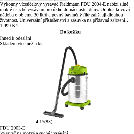
Výkonný víceúčelový vysavač Fieldmann FDU 2004‑E nabízí silné
mokré i suché vysávání pro úklid domácnosti i dílny. Odolná kovová
nádoba o objemu 30 litrů a pevný bavlněný filtr zajišťují dlouhou
životnost. Univerzální příslušenství a zásuvka na přídavná zařízení
rozšiřují možnosti použití.
1 999 Kč
Do košíku
Ihned k odeslání
Skladem více než 5 ks.
4.15
(8×)
FDU 2003-E
Vysavač na mokré a suché vysávání