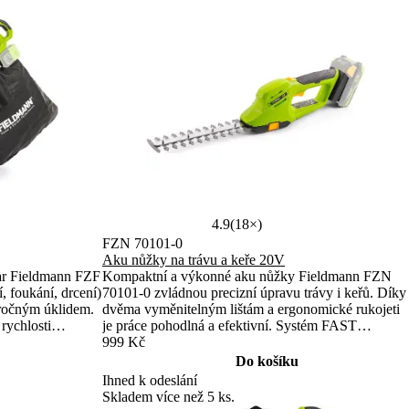
4.9
(18×)
FZN 70101-0
Aku nůžky na trávu a keře 20V
ar Fieldmann FZF
Kompaktní a výkonné aku nůžky Fieldmann FZN
, foukání, drcení)
70101-0 zvládnou precizní úpravu trávy i keřů. Díky
ročným úklidem.
dvěma vyměnitelným lištám a ergonomické rukojeti
rychlosti
je práce pohodlná a efektivní. Systém FAST
větvičky.
POWER 20V zajišťuje kompatibilitu s dalšími
999 Kč
opruh a měkčená
nástroji.
Do košíku
am FAST POWER
Ihned k odeslání
Skladem více než 5 ks.