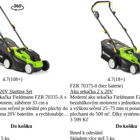
4.7
(108×)
4.7
(18×)
FZR 70375-0 (bez baterie)
20V Starting Set
Aku sekačka 2 x 20V
sekačka Fieldmann FZR 70335-A s
Moderní aku sekačka Fieldmann F
torem, záběrem 33 cm a
bezuhlíkovým motorem s jednotko
kou sečení je ideální pro plochy do
a výškou sečení 25–75 mm si poradí
ma 20V bateriím a rychlonabíječce
plochami do 500 m². Díky syst
nabízí nonstop provoz. Kompatibilita
20V a funkci mulčování nabízí efek
3 599 Kč
AST POWER 20V.
kabelů.
Do košíku
Do košíku
Ihned k odeslání
 5 ks.
Skladem více než 5 ks.