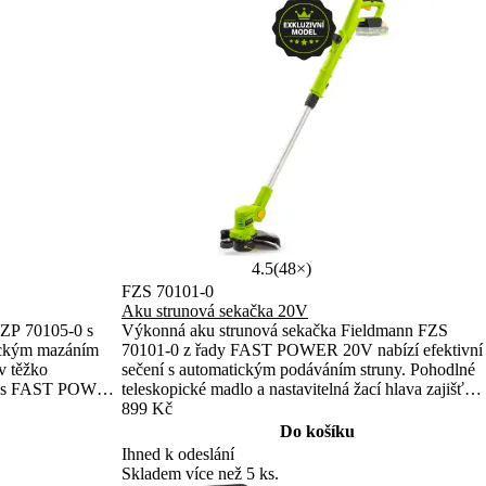
4.5
(48×)
FZS 70101-0
Aku strunová sekačka 20V
FZP 70105-0 s
Výkonná aku strunová sekačka Fieldmann FZS
ickým mazáním
70101-0 z řady FAST POWER 20V nabízí efektivní
v těžko
sečení s automatickým podáváním struny. Pohodlné
ita s FAST POWER
teleskopické madlo a nastavitelná žací hlava zajišťují
lexibilitu.
komfortní práci. Kompatibilita s bateriemi 2 Ah až 8
899 Kč
e.
Ah umožňuje flexibilní použití.
Do košíku
Ihned k odeslání
Skladem více než 5 ks.