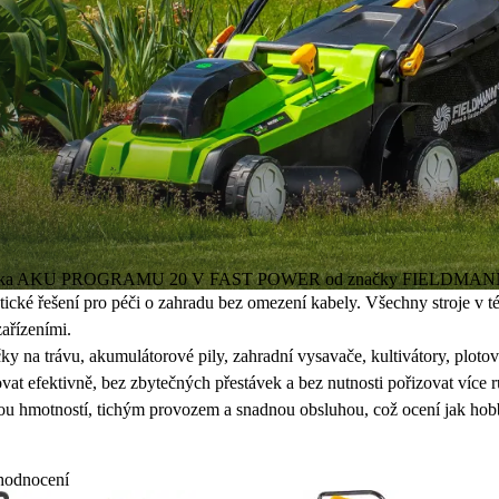
ní technika AKU PROGRAMU 20 V FAST POWER od značky FIELDMAN
ické řešení pro péči o zahradu bez omezení kabely. Všechny stroje v té
ařízeními.
ky na trávu, akumulátorové pily, zahradní vysavače, kultivátory, ploto
ektivně, bez zbytečných přestávek a bez nutnosti pořizovat více rů
ou hmotností, tichým provozem a snadnou obsluhou
, což ocení jak hob
hodnocení