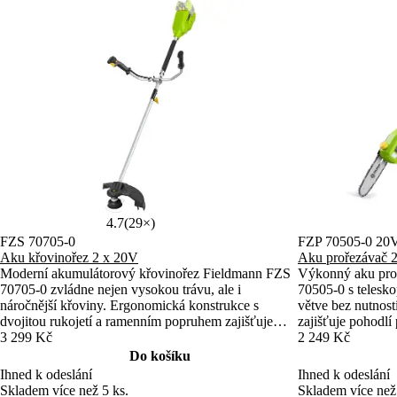
4.7
(29×)
FZS 70705-0
FZP 70505-0 20
Aku křovinořez 2 x 20V
Aku prořezávač 
Moderní akumulátorový křovinořez Fieldmann FZS
Výkonný aku pro
70705-0 zvládne nejen vysokou trávu, ale i
70505-0 s telesko
náročnější křoviny. Ergonomická konstrukce s
větve bez nutnos
dvojitou rukojetí a ramenním popruhem zajišťuje
zajišťuje pohodlí
pohodlnou práci. Je součástí aku programu FAST
3 299 Kč
POWER 20 V systé
2 249 Kč
POWER 20V, který umožňuje sdílení baterií mezi
baterií.
Do košíku
více stroji.
Ihned k odeslání
Ihned k odeslání
Skladem více než 5 ks.
Skladem více než