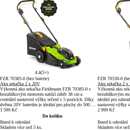
Dárek
4.4
(5×)
FZR 70385-0 (bez baterie)
FZR 70330-0 (bez
Aku sekačka 2 x 20V
Aku sekačka 2 x
Výkonná aku sekačka Fieldmann FZR 70385-0 s
Výkonná aku sek
bezuhlíkovým motorem nabízí záběr 38 cm a
bezuhlíkovým mot
centrální nastavení výšky sečení v 5 pozicích. Díky
ideální pro zahra
dvěma 20V bateriím je ideální pro plochy do 500 m²
nastavení výšky s
bez nutnosti tahání kabelu. Kompatibilita v rámci
3 599 Kč
hmotnost pro sna
2 999 Kč
FAST POWER 20V programu zajišťuje flexibilní
řadou FAST PO
Do košíku
provoz.
Ihned k odeslání
Ihned k odeslání
Skladem více než 5 ks.
Skladem více než