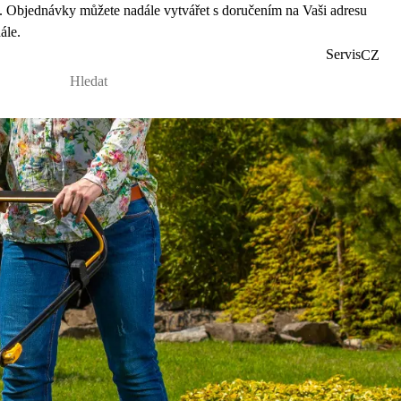
 Objednávky můžete nadále vytvářet s doručením na Vaši adresu
ále.
Servis
CZ