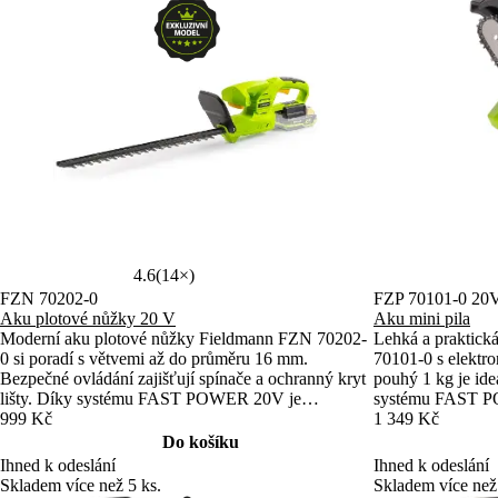
4.6
(14×)
FZN 70202-0
FZP 70101-0 20
Aku plotové nůžky 20 V
Aku mini pila
Moderní aku plotové nůžky Fieldmann FZN 70202-
Lehká a praktick
0 si poradí s větvemi až do průměru 16 mm.
70101-0 s elektro
Bezpečné ovládání zajišťují spínače a ochranný kryt
pouhý 1 kg je ide
lišty. Díky systému FAST POWER 20V je
systému FAST PO
kompatibilní s širokou řadou baterií.
999 Kč
typy baterií. Rych
1 349 Kč
chod.
Do košíku
Ihned k odeslání
Ihned k odeslání
Skladem více než 5 ks.
Skladem více než