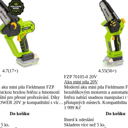
4.7
(17×)
4.55
(56×)
V
FZP 70105-0 20V
Aku mini pila 20V
á aku mini pila Fieldmann FZP
Moderní aku mini pila Fieldmann 
nickou brzdou řetězu a hmotností
bezuhlíkovým motorem a automat
ální pro přesné prořezávání. Díky
řetězu nabízí snadnou manipulaci i 
WER 20V je kompatibilní s více
přístupných místech. Kompatibil
lost řetězu 4,8 m/s zajišťuje hladký
20V systémem zajišťuje maximální f
1 999 Kč
Ideální volba pro kutily i zahrádkář
Do košíku
Do košíku
Ihned k odeslání
 5 ks.
Skladem více než 5 ks.