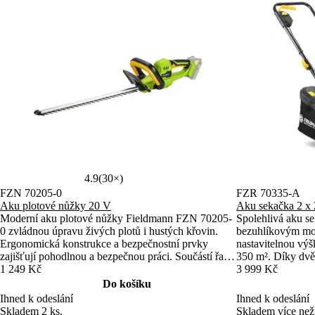
4.9
(30×)
FZN 70205-0
FZR 70335-A
Aku plotové nůžky 20 V
Aku sekačka 2 x 
Moderní aku plotové nůžky Fieldmann FZN 70205-
Spolehlivá aku 
0 zvládnou úpravu živých plotů i hustých křovin.
bezuhlíkovým mo
Ergonomická konstrukce a bezpečnostní prvky
nastavitelnou výš
zajišťují pohodlnou a bezpečnou práci. Součástí řady
350 m². Díky dvě
FAST POWER 20V s kompatibilními bateriemi.
1 249 Kč
(součást balení) 
3 999 Kč
v rámci řady F
Do košíku
Ihned k odeslání
Ihned k odeslání
Skladem 2 ks.
Skladem více než