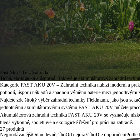
Fast Aku 20V - Zahrada
Tichá, ekologická a úsporná. Taková je akumulátorová zahrad
Kategorie
FAST AKU 20V – Zahradní technika
nabízí moderní a prakt
pohodlí, úsporu nákladů a snadnou výměnu baterie mezi jednotlivými z
Najdete zde
široký výběr zahradní techniky Fieldmann
, jako jsou
sekač
jednotnému akumulátorovému systému FAST AKU 20V můžete pracovat ef
Akumulátorová zahradní technika FAST AKU 20V se vyznačuje
nízk
hledá
výkonné, spolehlivé a ekologické řešení
pro práci na zahradě.
27 produktů
Nejprodávanější
Od nejlevnějšího
Od nejdražšího
Dle doporučení
Podle 