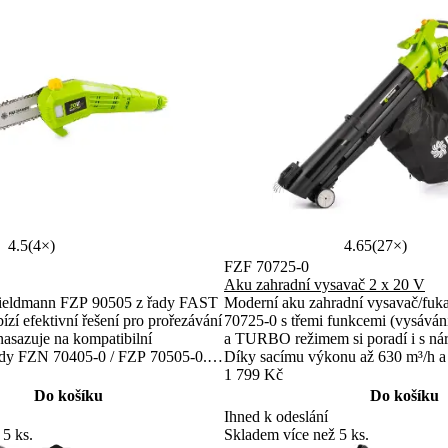
4.5
(4×)
4.65
(27×)
FZF 70725-0
Aku zahradní vysavač 2 x 20 V
Fieldmann FZP 90505 z řady FAST
Moderní aku zahradní vysavač/fuk
 efektivní řešení pro prořezávání
70725-0 s třemi funkcemi (vysávání
nasazuje na kompatibilní
a TURBO režimem si poradí i s ná
ady FZN 70405-0 / FZP 70505-0.
Díky sacímu výkonu až 630 m³/h a 
flexibilní údržbu stromů a keřů.
dmychadla 234 km/h zvládne listí i 
1 799 Kč
Pohodlnou práci zajistí ramenní p
Do košíku
Do košíku
rukojeť. Je součástí Aku progr
Ihned k odeslání
20V.
 5 ks.
Skladem více než 5 ks.