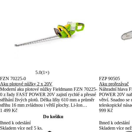
5.0
(1×)
FZN 70225-0
FZP 90505
Aku plotové nůžky 2 x 20V
Aku prořezávač
Moderní aku plotové nůžky Fieldmann FZN 70225-
Náhradní hlava 
0 z řady FAST POWER 20V zajistí rychlé a přesné
POWER 20V nabízí
stříhání živých plotů. Délka lišty 610 mm a průměr
větví. Snadno se 
střihu 16 mm zvládnou i větší plochy. Li-Ion
teleskopické nás
akumulátor 2×20 V poskytuje až 2 400 zdvihů za
1 499 Kč
Ideální volba pro 
999 Kč
minutu.
Do košíku
Ihned k odeslání
Ihned k odeslání
Skladem více než 5 ks.
Skladem více než