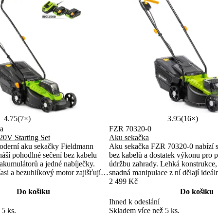
4.75
(7×)
3.95
(16×)
a
FZR 70320-0
20V Starting Set
Aku sekačka
moderní aku sekačky Fieldmann
Aku sekačka FZR 70320-0 nabízí 
áší pohodlné sečení bez kabelu
bez kabelů a dostatek výkonu pro 
akumulátorů a jedné nabíječky.
údržbu zahrady. Lehká konstrukce, 
asi a bezuhlíkový motor zajišťují
snadná manipulace z ní dělají ideál
 i nízkou hmotnost. Praktické
menší trávníky.
2 499 Kč
ečení a záběr 33 cm jsou ideální
Do košíku
Do košíku
50 m².
Ihned k odeslání
 5 ks.
Skladem více než 5 ks.