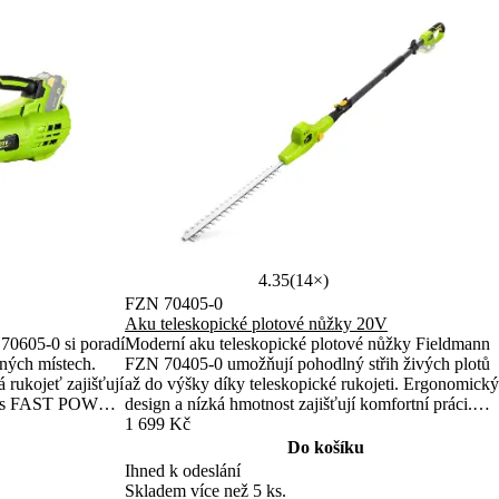
4.35
(14×)
FZN 70405-0
Aku teleskopické plotové nůžky 20V
70605-0 si poradí
Moderní aku teleskopické plotové nůžky Fieldmann
pných místech.
FZN 70405-0 umožňují pohodlný střih živých plotů
rukojeť zajišťují
až do výšky díky teleskopické rukojeti. Ergonomický
ita s FAST POWER
design a nízká hmotnost zajišťují komfortní práci.
práci.
Kompatibilita s řadou FAST POWER 20V přináší
1 699 Kč
flexibilitu.
Do košíku
Ihned k odeslání
Skladem více než 5 ks.