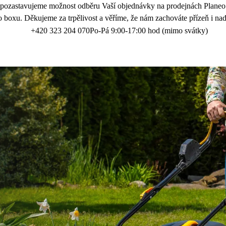
 pozastavujeme možnost odběru Vaší objednávky na prodejnách Planeo.
 boxu. Děkujeme za trpělivost a věříme, že nám zachováte přízeň i nad
+420 323 204 070
Po-Pá 9:00-17:00 hod (mimo svátky)