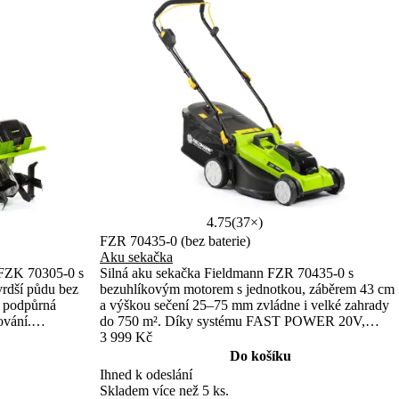
4.75
(37×)
FZR 70435-0 (bez baterie)
Aku sekačka
 FZK 70305-0 s
Silná aku sekačka Fieldmann FZR 70435-0 s
rdší půdu bez
bezuhlíkovým motorem s jednotkou, záběrem 43 cm
a podpůrná
a výškou sečení 25–75 mm zvládne i velké zahrady
ování.
do 750 m². Díky systému FAST POWER 20V,
 akumulátory.
funkci mulčování a robustní konstrukci nabízí
3 999 Kč
profesionální výkon bez kabelů.
Do košíku
Ihned k odeslání
Skladem více než 5 ks.