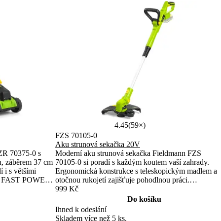
4.45
(59×)
FZS 70105-0
Aku strunová sekačka 20V
ZR 70375-0 s
Moderní aku strunová sekačka Fieldmann FZS
u, záběrem 37 cm
70105-0 si poradí s každým koutem vaší zahrady.
 i s většími
Ergonomická konstrukce s teleskopickým madlem a
ému FAST POWER
otočnou rukojetí zajišťuje pohodlnou práci.
tivní provoz bez
Kompatibilita s FAST POWER 20V systémem
999 Kč
umožňuje snadné sdílení baterií.
Do košíku
Ihned k odeslání
Skladem více než 5 ks.