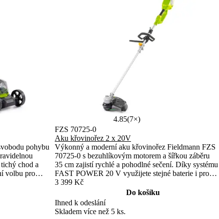
4.85
(7×)
FZS 70725-0
Aku křovinořez 2 x 20V
svobodu pohybu
Výkonný a moderní aku křovinořez Fieldmann FZS
pravidelnou
70725-0 s bezuhlíkovým motorem a šířkou záběru
tichý chod a
35 cm zajistí rychlé a pohodlné sečení. Díky systému
ní volbu pro
FAST POWER 20 V využijete stejné baterie i pro
další nářadí. Nastavitelný ramenní pás a nízká
3 399 Kč
hmotnost zaručí komfort při práci.
Do košíku
Ihned k odeslání
Skladem více než 5 ks.