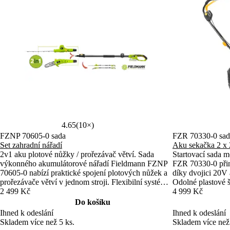
4.65
(10×)
FZNP 70605-0 sada
FZR 70330-0 sad
Set zahradní nářadí
Aku sekačka 2 x 
2v1 aku plotové nůžky / prořezávač větví. Sada
Startovací sada 
výkonného akumulátorové nářadí Fieldmann FZNP
FZR 70330‑0 přin
70605-0 nabízí praktické spojení plotových nůžek a
díky dvojici 20V 
prořezávače větví v jednom stroji. Flexibilní systém
Odolné plastové š
FAST POWER 20V umožňuje využití více typů
2 499 Kč
dlouhou životnost
4 999 Kč
baterií pro dlouhou dobu práce. Teleskopická rukojeť
nastavení výšky s
Do košíku
s prodloužením až o 70 cm usnadní dosažení i na
pro zahrady do 3
Ihned k odeslání
Ihned k odeslání
vyšší místa.
Skladem více než 5 ks.
Skladem více než