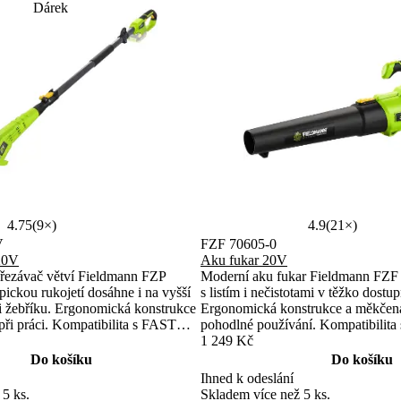
Dárek
4.75
(9×)
4.9
(21×)
V
FZF 70605-0
20V
Aku fukar 20V
řezávač větví Fieldmann FZP
Moderní aku fukar Fieldmann FZF 
pickou rukojetí dosáhne i na vyšší
s listím i nečistotami v těžko dostu
ti žebříku. Ergonomická konstrukce
Ergonomická konstrukce a měkčená 
 při práci. Kompatibilita s FAST
pohodlné používání. Kompatibil
mem nabízí flexibilní využití
20 V systémem umožňuje flexibilní 
1 249 Kč
Do košíku
Do košíku
Ihned k odeslání
 5 ks.
Skladem více než 5 ks.