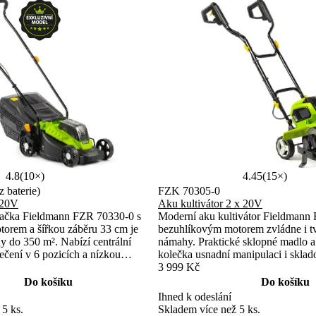
4.8
(10×)
4.45
(15×)
 baterie)
FZK 70305-0
 20V
Aku kultivátor 2 x 20V
ačka Fieldmann FZR 70330-0 s
Moderní aku kultivátor Fieldmann
orem a šířkou záběru 33 cm je
bezuhlíkovým motorem zvládne i tv
dy do 350 m². Nabízí centrální
námahy. Praktické sklopné madlo 
ečení v 6 pozicích a nízkou
kolečka usnadní manipulaci i sklad
dnou manipulaci. Kompatibilní s
Kompatibilní s 20V FAST POWER
3 999 Kč
WER 20 V.
Do košíku
Do košíku
Ihned k odeslání
 5 ks.
Skladem více než 5 ks.