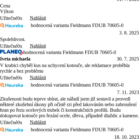
Cena
Výkon
Nahlásit
Užitečné
0x
hodnocená varianta Fieldmann FDUB 70605-0
3. 8. 2025
Spolehlivost.
Nahlásit
Užitečné
0x
hodnocená varianta Fieldmann FDUB 70605-0
Iveta michaela
30. 7. 2025
V krabici chyběl kus na uchycení kotouče, ale reklamace proběhla
rychle a bez problému
Nahlásit
Užitečné
0x
hodnocená varianta Fieldmann FDUB 70605-0
7. 11. 2023
Zkušenosti budu teprve sbírat, ale nářadí jsem již sestavil a provedl
některé zkušební úkony při očistě rzi před lakováním nebo zabroušení
hran po řezu ocelových trubek či konstrukčních profilů. Budu
dokupovat kotouče pro řezání ocele, dřeva, případně dlaždic a kamene.
Nahlásit
Užitečné
0x
hodnocená varianta Fieldmann FDUB 70605-0
18. 10. 2023