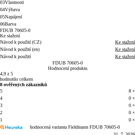
03
Vlastnosti
04
Výbava
05
Napájení
06
Barva
FDUB 70605-0
Ke stažení
Návod k použití (CZ)
Ke stažení
Návod k použití (en)
Ke stažení
Návod k použití
Ke stažení
FDUB 70605-0
Hodnocení produktu
4,9 z 5
hodnotilo celkem
8 ověřených zákazníků
5
8 ×
4
0 ×
3
0 ×
2
0 ×
1
0 ×
hodnocená varianta Fieldmann FDUB 70605-0
31. 7. 2026