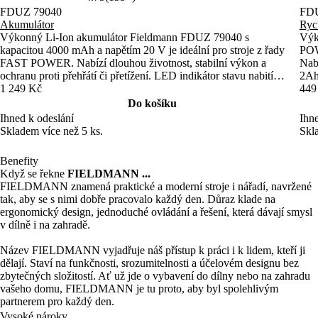
FDUZ 79040
FDU
Akumulátor
Ryc
Výkonný Li-Ion akumulátor Fieldmann FDUZ 79040 s
Výk
kapacitou 4000 mAh a napětím 20 V je ideální pro stroje z řady
POW
FAST POWER. Nabízí dlouhou životnost, stabilní výkon a
Nabí
ochranu proti přehřátí či přetížení. LED indikátor stavu nabití
2Ah 
zajišťuje snadnou kontrolu.
1 249 Kč
449
Do košíku
Ihned k odeslání
Ihne
Skladem více než 5 ks.
Skl
Benefity
Když se řekne
FIELDMANN ...
FIELDMANN znamená praktické a moderní stroje i nářadí, navržené
tak, aby se s nimi dobře pracovalo každý den. Důraz klade na
ergonomický design, jednoduché ovládání a řešení, která dávají smysl
v dílně i na zahradě.
Název FIELDMANN vyjadřuje náš přístup k práci i k lidem, kteří ji
dělají. Staví na funkčnosti, srozumitelnosti a účelovém designu bez
zbytečných složitostí. Ať už jde o vybavení do dílny nebo na zahradu
vašeho domu, FIELDMANN je tu proto, aby byl spolehlivým
partnerem pro každý den.
Vysoké nároky