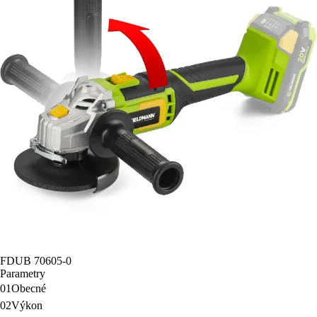
FDUB 70605-0
Parametry
01
Obecné
02
Výkon