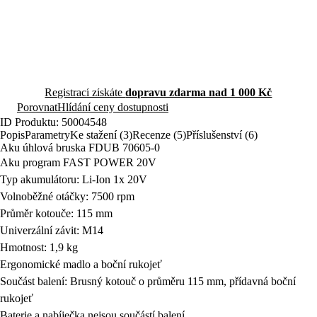
Kompatibilita s FAST POWER 20V systémem umožňuje univerzální
Rozbalit krátký popis
Popis produktu
využití.
Ihned k odeslání
skladem 3 ks
1 199 Kč
Expedujeme v PONDĚLÍ.
U Vás již od 17.8.
Přidat do košíku
Registrací získáte
dopravu zdarma nad 1 000 Kč
Porovnat
Hlídání ceny dostupnosti
ID Produktu: 50004548
Popis
Parametry
Ke stažení (3)
Recenze (5)
Příslušenství (6)
Aku úhlová bruska FDUB 70605-0
Aku program FAST POWER 20V
Typ akumulátoru: Li-Ion 1x 20V
Volnoběžné otáčky: 7500 rpm
Průměr kotouče: 115 mm
Univerzální závit: M14
Hmotnost: 1,9 kg
Ergonomické madlo a boční rukojeť
Součást balení: Brusný kotouč o průměru 115 mm, přídavná boční
rukojeť
Baterie a nabíječka nejsou součástí balení.