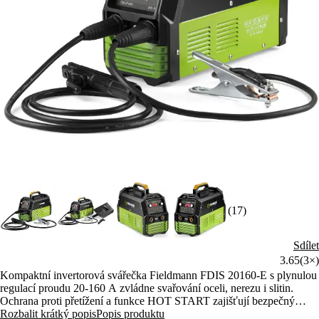
(17)
Sdílet
3.65
(3×)
Kompaktní invertorová svářečka Fieldmann FDIS 20160-E s plynulou
regulací proudu 20-160 A zvládne svařování oceli, nerezu i slitin.
Ochrana proti přetížení a funkce HOT START zajišťují bezpečný
provoz. Součástí balení je svářecí štít, kabely a kartáč.
Rozbalit krátký popis
Popis produktu