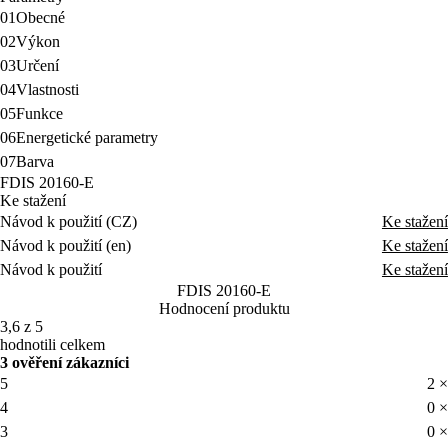
01
Obecné
02
Výkon
03
Určení
04
Vlastnosti
05
Funkce
06
Energetické parametry
07
Barva
FDIS 20160-E
Ke stažení
Návod k použití (CZ)
Ke stažení
Návod k použití (en)
Ke stažení
Návod k použití
Ke stažení
FDIS 20160-E
Hodnocení produktu
3,6 z 5
hodnotili celkem
3 ověření zákazníci
5
2 ×
4
0 ×
3
0 ×