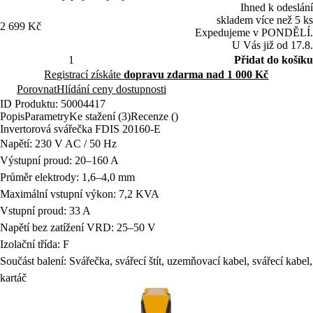
Ihned k odeslání
skladem více než 5 ks
2 699 Kč
Expedujeme v PONDĚLÍ.
U Vás již od 17.8.
Přidat do košíku
Registrací získáte
dopravu zdarma nad 1 000 Kč
Porovnat
Hlídání ceny dostupnosti
ID Produktu: 50004417
Popis
Parametry
Ke stažení (3)
Recenze ()
Invertorová svářečka FDIS 20160-E
Napětí: 230 V AC / 50 Hz
Výstupní proud: 20–160 A
Průměr elektrody: 1,6–4,0 mm
Maximální vstupní výkon: 7,2 KVA
Vstupní proud: 33 A
Napětí bez zatížení VRD: 25–50 V
Izolační třída: F
Součást balení: Svářečka, svářecí štít, uzemňovací kabel, svářecí kabel,
kartáč