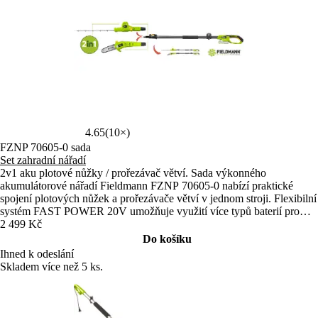
4.65
(10×)
FZNP 70605-0 sada
Set zahradní nářadí
2v1 aku plotové nůžky / prořezávač větví. Sada výkonného
akumulátorové nářadí Fieldmann FZNP 70605-0 nabízí praktické
spojení plotových nůžek a prořezávače větví v jednom stroji. Flexibilní
systém FAST POWER 20V umožňuje využití více typů baterií pro
dlouhou dobu práce. Teleskopická rukojeť s prodloužením až o 70 cm
2 499 Kč
usnadní dosažení i na vyšší místa.
Do košíku
Ihned k odeslání
Skladem více než 5 ks.