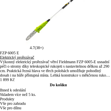
4.7
(38×)
FZP 6005 E
Elektrický prořezávač
Výkonný elektrický prořezávač větví Fieldmann FZP 6005-E usnadní
péči o stromy díky teleskopické rukojeti s nastavitelnou délkou až 290
cm. Praktická řezná hlava ve třech polohách umožňuje pohodlný
dosah i na hůře přístupná místa. Lehká konstrukce s měkčenou rukojetí
zajišťuje komfortní práci.
1 899 Kč
Do košíku
Ihned k odeslání
Skladem více než 5 ks.
Produkty
Vše pro zahradu
Vše pro dílnu