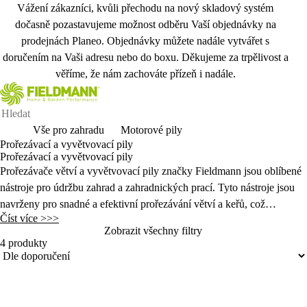
Vážení zákazníci, kvůli přechodu na nový skladový systém
dočasně pozastavujeme možnost odběru Vaší objednávky na
prodejnách Planeo. Objednávky můžete nadále vytvářet s
doručením na Vaši adresu nebo do boxu. Děkujeme za trpělivost a
věříme, že nám zachováte přízeň i nadále.
Vše pro zahradu
Motorové pily
Prořezávací a vyvětvovací pily
Prořezávací a vyvětvovací pily
Prořezávače větví a vyvětvovací pily značky Fieldmann jsou oblíbené
nástroje pro údržbu zahrad a zahradnických prací. Tyto nástroje jsou
navrženy pro snadné a efektivní prořezávání větví a keřů, což
Číst více >>>
usnadňuje práci při tvarování rostlin a odstranění nežádoucích nebo
Zobrazit všechny filtry
poškozených větví.
4 produkty