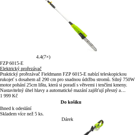
4.4
(7×)
FZP 6015-E
Elektrický prořezávač
Praktický prořezávač Fieldmann FZP 6015‑E nabízí teleskopickou
rukojeť s dosahem až 290 cm pro snadnou údržbu stromů. Silný 750W
motor pohání 25cm lištu, která si poradí s větvemi i tenčími kmeny.
Nastavitelný úhel hlavy a automatické mazání zajišťují přesný a
plynulý řez.
1 999 Kč
Do košíku
Ihned k odeslání
Skladem více než 5 ks.
Dárek