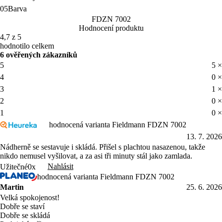
05
Barva
FDZN 7002
Hodnocení produktu
4,7 z 5
hodnotilo celkem
6 ověřených zákazníků
5
5 ×
4
0 ×
3
1 ×
2
0 ×
1
0 ×
hodnocená varianta Fieldmann FDZN 7002
13. 7. 2026
Nádherně se sestavuje i skládá. Přišel s plachtou nasazenou, takže
nikdo nemusel vyšilovat, a za asi tři minuty stál jako zamlada.
Nahlásit
Užitečné
0x
hodnocená varianta Fieldmann FDZN 7002
Martin
25. 6. 2026
Velká spokojenost!
Dobře se staví
Dobře se skládá