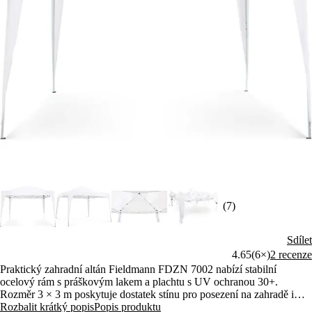
(7)
Sdílet
4.65
(6×)
2 recenze
Praktický zahradní altán Fieldmann FDZN 7002 nabízí stabilní
ocelový rám s práškovým lakem a plachtu s UV ochranou 30+.
Rozměr 3 × 3 m poskytuje dostatek stínu pro posezení na zahradě i
terase. Součástí je přepravní taška pro snadné skladování a úsporu
Rozbalit krátký popis
Popis produktu