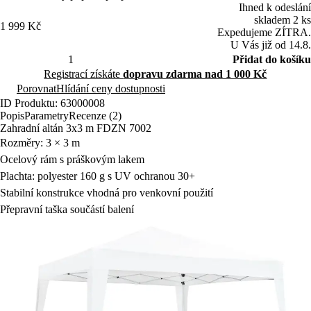
místa.
Ihned k odeslání
skladem 2 ks
1 999 Kč
Expedujeme ZÍTRA.
U Vás již od 14.8.
Přidat do košíku
Registrací získáte
dopravu zdarma nad 1 000 Kč
Porovnat
Hlídání ceny dostupnosti
ID Produktu: 63000008
Popis
Parametry
Recenze (2)
Zahradní altán 3x3 m FDZN 7002
Rozměry: 3 × 3 m
Ocelový rám s práškovým lakem
Plachta: polyester 160 g s UV ochranou 30+
Stabilní konstrukce vhodná pro venkovní použití
Přepravní taška součástí balení