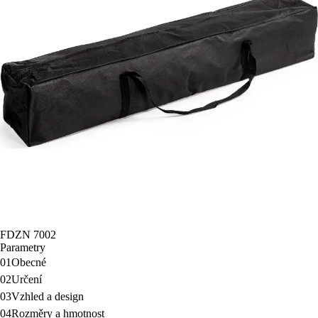
FDZN 7002
Parametry
01
Obecné
02
Určení
03
Vzhled a design
04
Rozměry a hmotnost