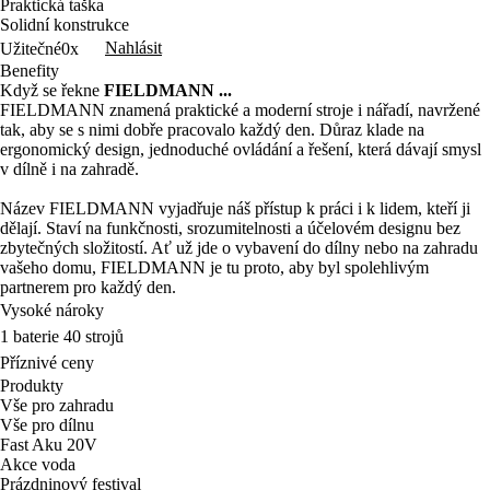
Praktická taška
Solidní konstrukce
Nahlásit
Užitečné
0x
Benefity
Když se řekne
FIELDMANN ...
FIELDMANN znamená praktické a moderní stroje i nářadí, navržené
tak, aby se s nimi dobře pracovalo každý den. Důraz klade na
ergonomický design, jednoduché ovládání a řešení, která dávají smysl
v dílně i na zahradě.
Název FIELDMANN vyjadřuje náš přístup k práci i k lidem, kteří ji
dělají. Staví na funkčnosti, srozumitelnosti a účelovém designu bez
zbytečných složitostí. Ať už jde o vybavení do dílny nebo na zahradu
vašeho domu, FIELDMANN je tu proto, aby byl spolehlivým
partnerem pro každý den.
Vysoké nároky
1 baterie 40 strojů
Příznivé ceny
Produkty
Vše pro zahradu
Vše pro dílnu
Fast Aku 20V
Akce voda
Prázdninový festival