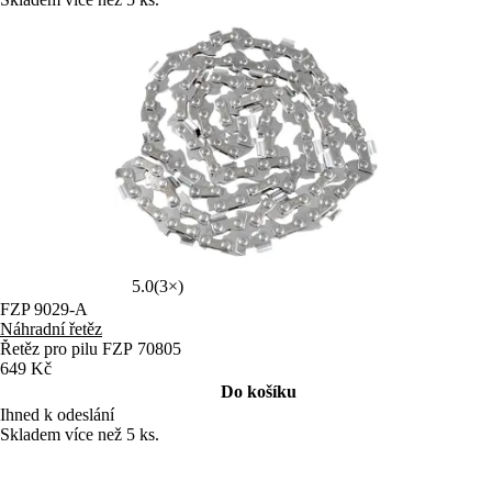
5.0
(3×)
FZP 9029-A
Náhradní řetěz
Řetěz pro pilu FZP 70805
649 Kč
Do košíku
Ihned k odeslání
Skladem více než 5 ks.