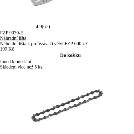
4.9
(6×)
FZP 9039-E
Náhradní lišta
Náhradní lišta k prořezávači větví FZP 6005-E
199 Kč
Do košíku
Ihned k odeslání
Skladem více než 5 ks.