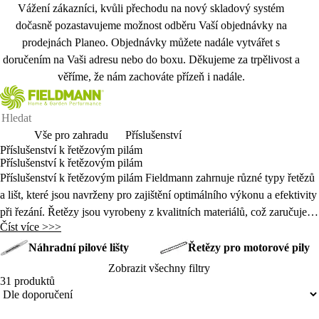
Vážení zákazníci, kvůli přechodu na nový skladový systém
dočasně pozastavujeme možnost odběru Vaší objednávky na
prodejnách Planeo. Objednávky můžete nadále vytvářet s
doručením na Vaši adresu nebo do boxu. Děkujeme za trpělivost a
věříme, že nám zachováte přízeň i nadále.
Vše pro zahradu
Příslušenství
Příslušenství k řetězovým pilám
Příslušenství k řetězovým pilám
P
ř
íslu
šenstv
í k
řetězov
ým pilám Fieldmann zahrnuje r
ůzn
é typy
řetězů
a lišt, kter
é jsou navr
ženy pro zajištěn
í optimálního výkonu a efektivity
p
ři řez
ání.
Řetězy jsou vyrobeny z kvalitn
ích materiál
ů, což zaručuje
Číst více >>>
dlouhou životnost a ostr
é
řezn
é schopnosti, zatímco li
šty poskytuj
í
stabilitu a p
řesnost při použit
í.
Náhradní pilové lišty
Řetězy pro motorové pily
Zobrazit všechny filtry
31 produktů