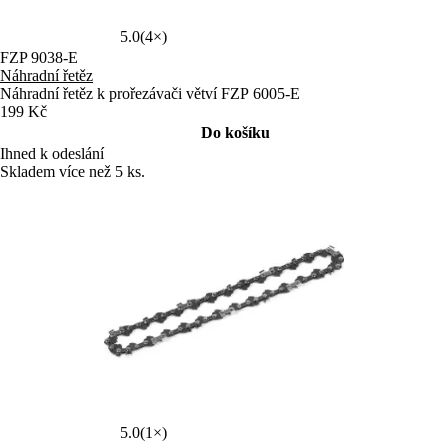
5.0
(4×)
FZP 9038-E
Náhradní řetěz
Náhradní řetěz k prořezávači větví FZP 6005-E
199 Kč
Do košíku
Ihned k odeslání
Skladem více než 5 ks.
5.0
(1×)