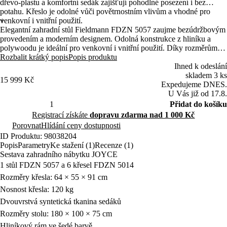
dřevo-plastu a komfortní sedák zajišťují pohodlné posezení i bez
potahu. Křeslo je odolné vůči povětrnostním vlivům a vhodné pro
venkovní i vnitřní použití.
+
Elegantní zahradní stůl Fieldmann FDZN 5057 zaujme bezúdržbovým
provedením a moderním designem. Odolná konstrukce z hliníku a
polywoodu je ideální pro venkovní i vnitřní použití. Díky rozměrům
180 × 100 × 75 cm nabízí dostatek prostoru pro pohodlné posezení.
Rozbalit krátký popis
Popis produktu
Ihned k odeslání
skladem 3 ks
15 999 Kč
Expedujeme DNES.
U Vás již od 17.8.
Přidat do košíku
Registrací získáte
dopravu zdarma nad 1 000 Kč
Porovnat
Hlídání ceny dostupnosti
ID Produktu: 98038204
Popis
Parametry
Ke stažení (1)
Recenze (1)
Sestava zahradního nábytku JOYCE
1 stůl FDZN 5057 a 6 křesel FDZN 5014
Rozměry křesla: 64 × 55 × 91 cm
Nosnost křesla: 120 kg
Dvouvrstvá syntetická tkanina sedáků
Rozměry stolu: 180 × 100 × 75 cm
Hliníkový rám ve šedé barvě