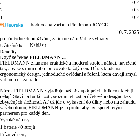
3
0 ×
2
0 ×
1
0 ×
hodnocená varianta Fieldmann JOYCE
10. 7. 2025
po pár týdnech používání, zatím nemám žádné výhrady
Nahlásit
Užitečné
0x
Benefity
Když se řekne
FIELDMANN ...
FIELDMANN znamená praktické a moderní stroje i nářadí, navržené
tak, aby se s nimi dobře pracovalo každý den. Důraz klade na
ergonomický design, jednoduché ovládání a řešení, která dávají smysl
v dílně i na zahradě.
Název FIELDMANN vyjadřuje náš přístup k práci i k lidem, kteří ji
dělají. Staví na funkčnosti, srozumitelnosti a účelovém designu bez
zbytečných složitostí. Ať už jde o vybavení do dílny nebo na zahradu
vašeho domu, FIELDMANN je tu proto, aby byl spolehlivým
partnerem pro každý den.
Vysoké nároky
1 baterie 40 strojů
Příznivé ceny