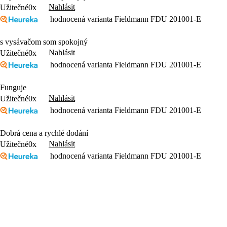
Nahlásit
Užitečné
0x
hodnocená varianta Fieldmann FDU 201001-E
s vysávačom som spokojný
Nahlásit
Užitečné
0x
hodnocená varianta Fieldmann FDU 201001-E
Funguje
Nahlásit
Užitečné
0x
hodnocená varianta Fieldmann FDU 201001-E
Dobrá cena a rychlé dodání
Nahlásit
Užitečné
0x
hodnocená varianta Fieldmann FDU 201001-E
Dobrý pomocník se slušným výkonem za dobrou cenu a hlavně nemá H
Bavlněný filtr
Dobrý výkon
Nahlásit
Užitečné
0x
Načíst další hodnocení