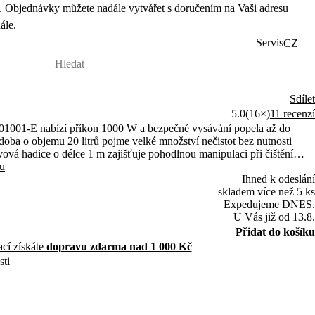
 Objednávky můžete nadále vytvářet s doručením na Vaši adresu
ále.
Servis
CZ
Sdílet
5.0
(16×)
11 recenzí
001-E nabízí příkon 1000 W a bezpečné vysávání popela až do
doba o objemu 20 litrů pojme velké množství nečistot bez nutnosti
vá hadice o délce 1 m zajišťuje pohodlnou manipulaci při čištění
tu
Ihned k odeslání
skladem více než 5 ks
Expedujeme DNES.
U Vás již od 13.8.
Přidat do košíku
ací získáte
dopravu zdarma nad 1 000 Kč
sti