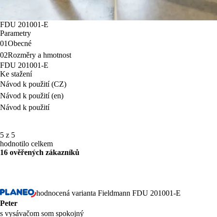
FDU 201001-E
Parametry
01
Obecné
02
Rozměry a hmotnost
FDU 201001-E
Ke stažení
Návod k použití (CZ)
Návod k použití (en)
Návod k použití
5 z 5
hodnotilo celkem
16 ověřených zákazníků
hodnocená varianta Fieldmann FDU 201001-E
Peter
s vysávačom som spokojný