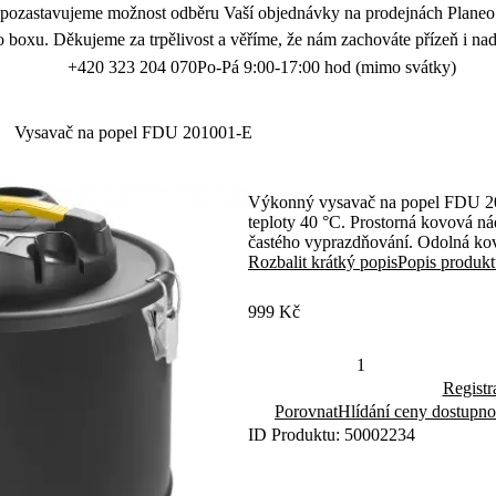
 pozastavujeme možnost odběru Vaší objednávky na prodejnách Planeo.
 boxu. Děkujeme za trpělivost a věříme, že nám zachováte přízeň i nad
+420 323 204 070
Po-Pá 9:00-17:00 hod (mimo svátky)
Vysavač na popel FDU 201001-E
Výkonný vysavač na popel FDU 201
teploty 40 °C. Prostorná kovová ná
častého vyprazdňování. Odolná kovo
krbu, kamen či grilu.
Rozbalit krátký popis
Popis produk
999 Kč
Registr
Porovnat
Hlídání ceny dostupno
ID Produktu: 50002234