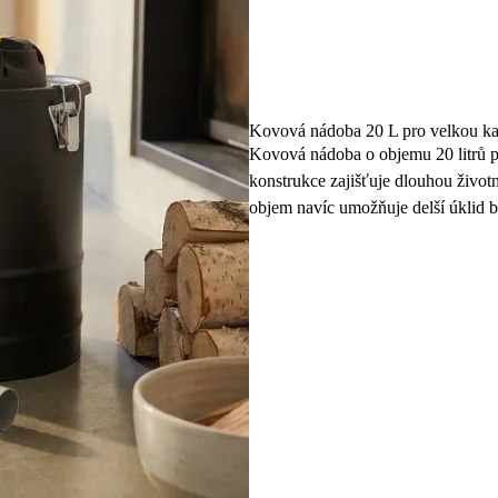
Kovová nádoba 20 L pro velkou ka
Kovová nádoba o objemu 20 litrů p
konstrukce zajišťuje dlouhou životn
objem navíc umožňuje delší úklid 