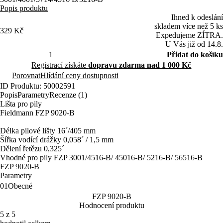
Popis produktu
Ihned k odeslání
skladem více než 5 ks
329 Kč
Expedujeme ZÍTRA.
U Vás již od 14.8.
Přidat do košíku
Registrací získáte
dopravu zdarma nad 1 000 Kč
Porovnat
Hlídání ceny dostupnosti
ID Produktu: 50002591
Popis
Parametry
Recenze (1)
Lišta pro pily
Fieldmann FZP 9020-B
Délka pilové lišty 16´/405 mm
Šířka vodící drážky 0,058´ / 1,5 mm
Dělení řetězu 0,325´
Vhodné pro pily FZP 3001/4516-B/ 45016-B/ 5216-B/ 56516-B
FZP 9020-B
Parametry
01
Obecné
FZP 9020-B
Hodnocení produktu
5 z 5