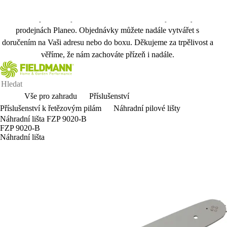
Vážení zákazníci, kvůli přechodu na nový skladový systém
dočasně pozastavujeme možnost odběru Vaší objednávky na
prodejnách Planeo. Objednávky můžete nadále vytvářet s
doručením na Vaši adresu nebo do boxu. Děkujeme za trpělivost a
věříme, že nám zachováte přízeň i nadále.
Vše pro zahradu
Příslušenství
Příslušenství k řetězovým pilám
Náhradní pilové lišty
Náhradní lišta FZP 9020-B
FZP 9020-B
Náhradní lišta