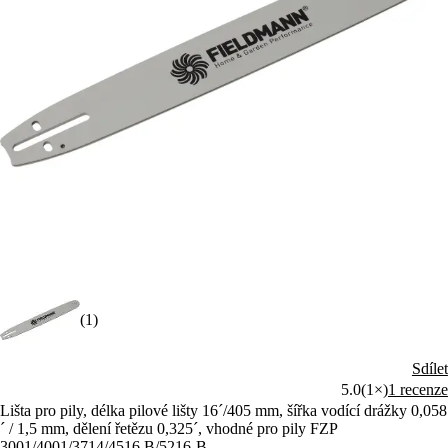
(1)
Sdílet
5.0
(1×)
1 recenze
Lišta pro pily, délka pilové lišty 16´/405 mm, šířka vodící drážky 0,058
´ / 1,5 mm, dělení řetězu 0,325´, vhodné pro pily FZP
3001/4001/3714/4516 B/5216-B