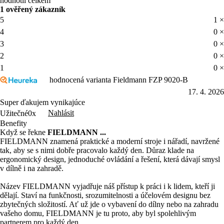
hodnotil celkem
1 ověřený zákazník
5
1 ×
4
0 ×
3
0 ×
2
0 ×
1
0 ×
hodnocená varianta Fieldmann FZP 9020-B
17. 4. 2026
Super ďakujem vynikajúce
Nahlásit
Užitečné
0x
Benefity
Když se řekne
FIELDMANN ...
FIELDMANN znamená praktické a moderní stroje i nářadí, navržené
tak, aby se s nimi dobře pracovalo každý den. Důraz klade na
ergonomický design, jednoduché ovládání a řešení, která dávají smysl
v dílně i na zahradě.
Název FIELDMANN vyjadřuje náš přístup k práci i k lidem, kteří ji
dělají. Staví na funkčnosti, srozumitelnosti a účelovém designu bez
zbytečných složitostí. Ať už jde o vybavení do dílny nebo na zahradu
vašeho domu, FIELDMANN je tu proto, aby byl spolehlivým
partnerem pro každý den.