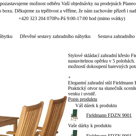
 pozastavujeme možnost odběru Vaší objednávky na prodejnách Planeo.
 boxu. Děkujeme za trpělivost a věříme, že nám zachováte přízeň i nad
+420 323 204 070
Po-Pá 9:00-17:00 hod (mimo svátky)
ábytku
Dřevěné sestavy zahradního nábytku
Sestava zahradní
Stylové skládací zahradní křeslo 
nastavitelnou opěrku v 5 polohách.
možností dokoupení barevných pot
+
Elegantní zahradní stůl Fieldmann
Praktický otvor na slunečník ocen
venku i uvnitř.
Popis produktu
Váš dárek k produktu
Fieldmann FDZN 9001
Vaše dárky k produktu
Fieldmann FDZN 9001