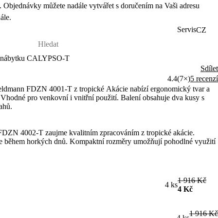
 Objednávky můžete nadále vytvářet s doručením na Vaši adresu
ále.
Servis
CZ
ho nábytku CALYPSO-T
Sdílet
4.4
(7×)
5 recenzí
Fieldmann FDZN 4001-T z tropické Akácie nabízí ergonomický tvar a
 Vhodné pro venkovní i vnitřní použití. Balení obsahuje dva kusy s
ahů.
 FDZN 4002-T zaujme kvalitním zpracováním z tropické akácie.
íte během horkých dnů. Kompaktní rozměry umožňují pohodlné využití
1 916 Kč
4 ks
4 Kč
1 916 Kč
4 ks