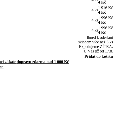
4 Kč
1 916 Kč
4 ks
4 Kč
1 996 Kč
4 ks
4 Kč
1 996 Kč
4 ks
4 Kč
Ihned k odeslání
skladem více než 5 ks
Expedujeme ZÍTRA.
U Vás již od 17.8.
Přidat do košíku
ací získáte
dopravu zdarma nad 1 000 Kč
sti