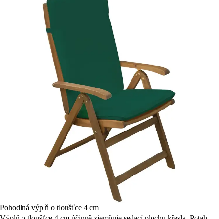
Pohodlná výplň o tloušťce 4 cm
Výplň o tloušťce 4 cm účinně zjemňuje sedací plochu křesla. Potah