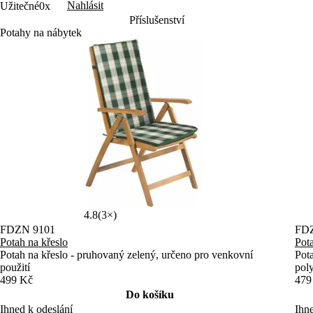
Nahlásit
Užitečné
0x
Příslušenství
Potahy na nábytek
4.8
(3×)
FDZN 9101
FD
Potah na křeslo
Pota
Potah na křeslo - pruhovaný zelený, určeno pro venkovní
Pot
použití
pol
499 Kč
479
Do košíku
Ihned k odeslání
Ihne