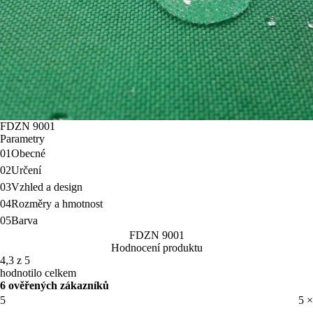
FDZN 9001
Parametry
01
Obecné
02
Určení
03
Vzhled a design
04
Rozměry a hmotnost
05
Barva
FDZN 9001
Hodnocení produktu
4,3 z 5
hodnotilo celkem
6 ověřených zákazníků
5
5 ×