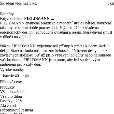
Skladem více než 5 ks.
Skl
Benefity
Když se řekne
FIELDMANN ...
FIELDMANN znamená praktické a moderní stroje i nářadí, navržené
tak, aby se s nimi dobře pracovalo každý den. Důraz klade na
ergonomický design, jednoduché ovládání a řešení, která dávají smysl
v dílně i na zahradě.
Název FIELDMANN vyjadřuje náš přístup k práci i k lidem, kteří ji
dělají. Staví na funkčnosti, srozumitelnosti a účelovém designu bez
zbytečných složitostí. Ať už jde o vybavení do dílny nebo na zahradu
vašeho domu, FIELDMANN je tu proto, aby byl spolehlivým
partnerem pro každý den.
Vysoké nároky
1 baterie 40 strojů
Příznivé ceny
Produkty
Vše pro zahradu
Vše pro dílnu
Fast Aku 20V
Akce voda
Prázdninový festival