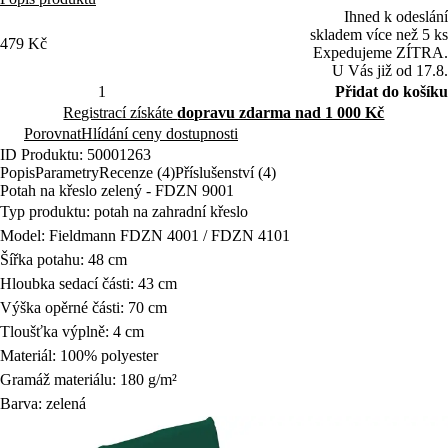
Ihned k odeslání
skladem více než 5 ks
479 Kč
Expedujeme ZÍTRA.
U Vás již od 17.8.
Přidat do košíku
Registrací získáte
dopravu zdarma nad 1 000 Kč
Porovnat
Hlídání ceny dostupnosti
ID Produktu: 50001263
Popis
Parametry
Recenze (4)
Příslušenství (4)
Potah na křeslo zelený - FDZN 9001
Typ produktu: potah na zahradní křeslo
Model: Fieldmann FDZN 4001 / FDZN 4101
Šířka potahu: 48 cm
Hloubka sedací části: 43 cm
Výška opěrné části: 70 cm
Tloušťka výplně: 4 cm
Materiál: 100% polyester
Gramáž materiálu: 180 g/m²
Barva: zelená