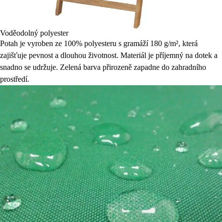
Voděodolný polyester
Potah je vyroben ze 100% polyesteru s gramáží 180 g/m², která
zajišťuje pevnost a dlouhou životnost. Materiál je příjemný na dotek a
snadno se udržuje. Zelená barva přirozeně zapadne do zahradního
prostředí.