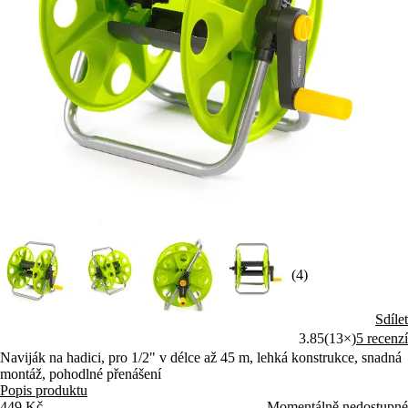
(4)
Sdílet
3.85
(13×)
5 recenzí
Naviják na hadici, pro 1/2" v délce až 45 m, lehká konstrukce, snadná
montáž, pohodlné přenášení
Popis produktu
449 Kč
Momentálně nedostupné