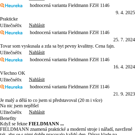
hodnocená varianta Fieldmann FZH 1146
9. 4. 2025
Prakticke
Nahlásit
Užitečné
0x
hodnocená varianta Fieldmann FZH 1146
25. 7. 2024
Tovar som vyskusala a zda sa byt pevny kvalitny. Cena fajn.
Nahlásit
Užitečné
0x
hodnocená varianta Fieldmann FZH 1146
16. 4. 2024
Všechno OK
Nahlásit
Užitečné
0x
hodnocená varianta Fieldmann FZH 1146
21. 9. 2023
Je malý a dělá to co jsem si představoval (20 m i více)
Na nic jsem nepřišel
Nahlásit
Užitečné
0x
Benefity
Když se řekne
FIELDMANN ...
FIELDMANN znamená praktické a moderní stroje i nářadí, navržené
tak, aby se s nimi dobře pracovalo každý den. Důraz klade na