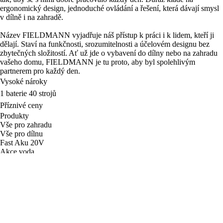
ergonomický design, jednoduché ovládání a řešení, která dávají smysl
v dílně i na zahradě.
Název FIELDMANN vyjadřuje náš přístup k práci i k lidem, kteří ji
dělají. Staví na funkčnosti, srozumitelnosti a účelovém designu bez
zbytečných složitostí. Ať už jde o vybavení do dílny nebo na zahradu
vašeho domu, FIELDMANN je tu proto, aby byl spolehlivým
partnerem pro každý den.
Vysoké nároky
1 baterie 40 strojů
Příznivé ceny
Produkty
Vše pro zahradu
Vše pro dílnu
Fast Aku 20V
Akce voda
Prázdninový festival
Objevte Fieldmann
Stav objednávky
O značce
Servis
Blog
Nastavení cookies