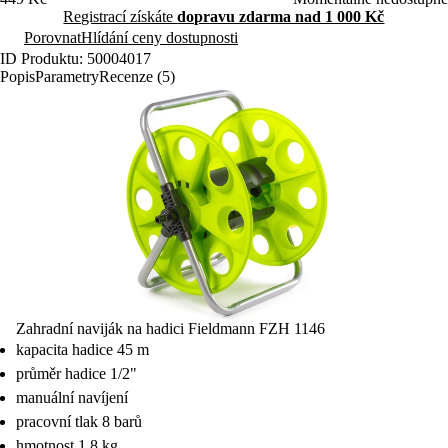
Registrací získáte
dopravu zdarma nad 1 000 Kč
Porovnat
Hlídání ceny dostupnosti
ID Produktu: 50004017
Popis
Parametry
Recenze (5)
Zahradní naviják na hadici Fieldmann FZH 1146
kapacita hadice 45 m
průměr hadice 1/2"
manuální navíjení
pracovní tlak 8 barů
hmotnost 1,8 kg