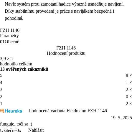
Navíc systém proti zamotání hadice výrazně usnadňuje navíjení.
Díky stabilnímu provedení je práce s navijákem bezpečná i
pohodlná.
FZH 1146
Parametry
01
Obecné
FZH 1146
Hodnocení produktu
3,9 z 5
hodnotilo celkem
13 ověřených zákazníků
5
8 ×
4
1 ×
3
2 ×
2
0 ×
1
2 ×
hodnocená varianta Fieldmann FZH 1146
19. 5. 2025
funguje, točí sa :)
Nahlásit
Užitečné
0x