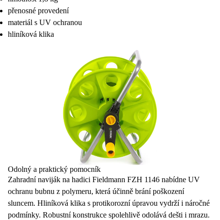
přenosné provedení
materiál s UV ochranou
hliníková klika
Odolný a praktický pomocník
Zahradní naviják na hadici
Fieldmann FZH 1146
nabídne
UV
ochranu
bubnu z polymeru, která účinně brání poškození
sluncem.
Hliníková klika
s protikorozní úpravou vydrží i náročné
podmínky. Robustní konstrukce spolehlivě odolává dešti i mrazu.