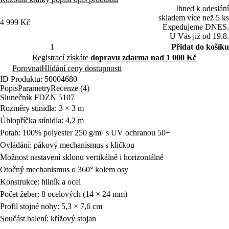
Ihned k odeslání
skladem více než 5 ks
4 999 Kč
Expedujeme DNES.
U Vás již od 19.8.
Přidat do košíku
Registrací získáte
dopravu zdarma nad 1 000 Kč
Porovnat
Hlídání ceny dostupnosti
ID Produktu: 50004680
Popis
Parametry
Recenze (4)
Slunečník FDZN 5107
Rozměry stínidla: 3 × 3 m
Úhlopříčka stínidla: 4,2 m
Potah: 100% polyester 250 g/m² s UV ochranou 50+
Ovládání: pákový mechanismus s kličkou
Možnost nastavení sklonu vertikálně i horizontálně
Otočný mechanismus o 360° kolem osy
Konstrukce: hliník a ocel
Počet žeber: 8 ocelových (14 × 24 mm)
Profil stojné nohy: 5,3 × 7,6 cm
Součást balení: křížový stojan