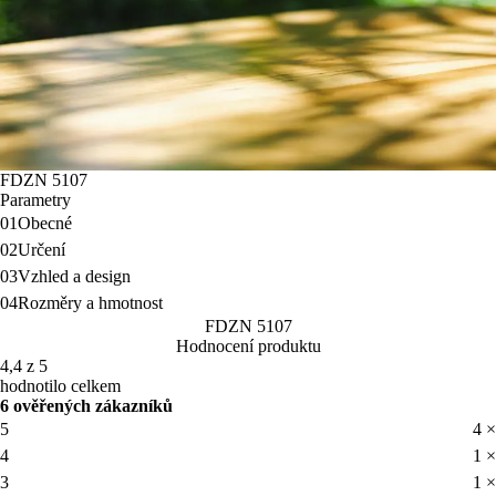
FDZN 5107
Parametry
01
Obecné
02
Určení
03
Vzhled a design
04
Rozměry a hmotnost
FDZN 5107
Hodnocení produktu
4,4 z 5
hodnotilo celkem
6 ověřených zákazníků
5
4 ×
4
1 ×
3
1 ×