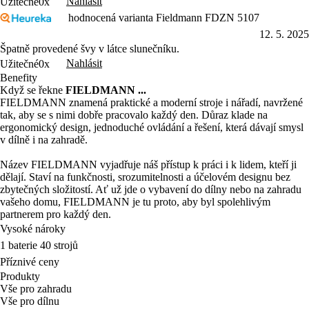
Nahlásit
Užitečné
0x
hodnocená varianta Fieldmann FDZN 5107
12. 5. 2025
Špatně provedené švy v látce slunečníku.
Nahlásit
Užitečné
0x
Benefity
Když se řekne
FIELDMANN ...
FIELDMANN znamená praktické a moderní stroje i nářadí, navržené
tak, aby se s nimi dobře pracovalo každý den. Důraz klade na
ergonomický design, jednoduché ovládání a řešení, která dávají smysl
v dílně i na zahradě.
Název FIELDMANN vyjadřuje náš přístup k práci i k lidem, kteří ji
dělají. Staví na funkčnosti, srozumitelnosti a účelovém designu bez
zbytečných složitostí. Ať už jde o vybavení do dílny nebo na zahradu
vašeho domu, FIELDMANN je tu proto, aby byl spolehlivým
partnerem pro každý den.
Vysoké nároky
1 baterie 40 strojů
Příznivé ceny
Produkty
Vše pro zahradu
Vše pro dílnu