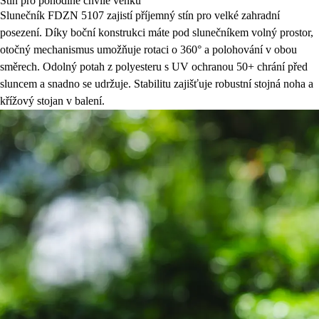
Stín pro pohodlné chvíle venku
Slunečník FDZN 5107 zajistí příjemný stín pro velké zahradní
posezení. Díky boční konstrukci máte pod slunečníkem volný prostor,
otočný mechanismus umožňuje rotaci o 360° a polohování v obou
směrech. Odolný potah z polyesteru s UV ochranou 50+ chrání před
sluncem a snadno se udržuje. Stabilitu zajišťuje robustní stojná noha a
křížový stojan v balení.