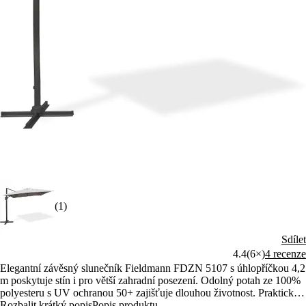
(1)
Sdílet
4.4
(6×)
4 recenze
Elegantní závěsný slunečník Fieldmann FDZN 5107 s úhlopříčkou 4,2
m poskytuje stín i pro větší zahradní posezení. Odolný potah ze 100%
polyesteru s UV ochranou 50+ zajišťuje dlouhou životnost. Praktické
pákové ovládání umožňuje nastavení sklonu i otáčení o 360°.
Rozbalit krátký popis
Popis produktu