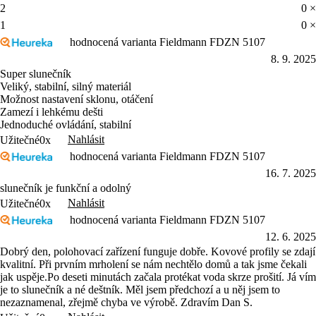
2
0 ×
1
0 ×
hodnocená varianta Fieldmann FDZN 5107
8. 9. 2025
Super slunečník
Veliký, stabilní, silný materiál
Možnost nastavení sklonu, otáčení
Zamezí i lehkému dešti
Jednoduché ovládání, stabilní
Nahlásit
Užitečné
0x
hodnocená varianta Fieldmann FDZN 5107
16. 7. 2025
slunečník je funkční a odolný
Nahlásit
Užitečné
0x
hodnocená varianta Fieldmann FDZN 5107
12. 6. 2025
Dobrý den, polohovací zařízení funguje dobře. Kovové profily se zdají
kvalitní. Při prvním mrholení se nám nechtělo domů a tak jsme čekali
jak uspěje.Po deseti minutách začala protékat voda skrze prošití. Já vím
je to slunečník a né deštník. Měl jsem předchozí a u něj jsem to
nezaznamenal, zřejmě chyba ve výrobě. Zdravím Dan S.