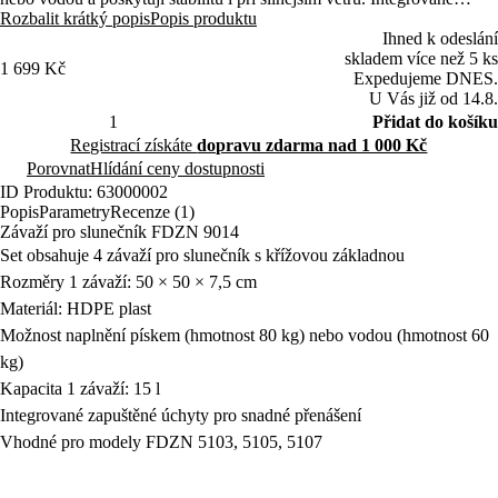
úchyty umožňují pohodlné přenášení a snadné uskladnění.
Rozbalit krátký popis
Popis produktu
Ihned k odeslání
skladem více než 5 ks
1 699 Kč
Expedujeme DNES.
U Vás již od 14.8.
Přidat do košíku
Registrací získáte
dopravu zdarma nad 1 000 Kč
Porovnat
Hlídání ceny dostupnosti
ID Produktu: 63000002
Popis
Parametry
Recenze (1)
Závaží pro slunečník FDZN 9014
Set obsahuje 4 závaží pro slunečník s křížovou základnou
Rozměry 1 závaží: 50 × 50 × 7,5 cm
Materiál: HDPE plast
Možnost naplnění pískem (hmotnost 80 kg) nebo vodou (hmotnost 60
kg)
Kapacita 1 závaží: 15 l
Integrované zapuštěné úchyty pro snadné přenášení
Vhodné pro modely FDZN 5103, 5105, 5107