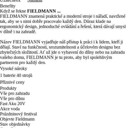
Užitečné
0x
Benefity
Když se řekne
FIELDMANN ...
FIELDMANN znamená praktické a moderní stroje i nářadí, navržené
tak, aby se s nimi dobře pracovalo každý den. Důraz klade na
ergonomický design, jednoduché ovládání a řešení, která dávají smysl
v dílně i na zahradě.
Název FIELDMANN vyjadřuje náš přístup k práci i k lidem, kteří ji
dělají. Staví na funkčnosti, srozumitelnosti a účelovém designu bez
zbytečných složitostí. Ať už jde o vybavení do dílny nebo na zahradu
vašeho domu, FIELDMANN je tu proto, aby byl spolehlivým
partnerem pro každý den.
Vysoké nároky
1 baterie 40 strojů
Příznivé ceny
Produkty
Vše pro zahradu
Vše pro dílnu
Fast Aku 20V
Akce voda
Prázdninový festival
Objevte Fieldmann
Stav objednávky