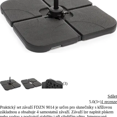
(3)
Sdílet
5.0
(3×)
1 recenze
Praktický set závaží FDZN 9014 je určen pro slunečníky s křížovou
základnou a obsahuje 4 samostatná závaží. Závaží lze naplnit pískem
nebo vodou a poskytují stabilitu i při silnějším větru. Integrované