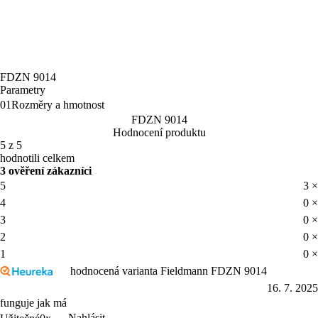
FDZN 9014
Parametry
01
Rozměry a hmotnost
FDZN 9014
Hodnocení produktu
5 z 5
hodnotili celkem
3 ověření zákazníci
5
3 ×
4
0 ×
3
0 ×
2
0 ×
1
0 ×
hodnocená varianta Fieldmann FDZN 9014
16. 7. 2025
funguje jak má
Nahlásit