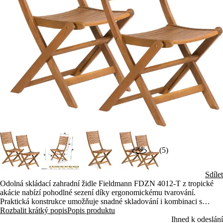
(5)
Sdílet
Odolná skládací zahradní židle Fieldmann FDZN 4012-T z tropické
akácie nabízí pohodlné sezení díky ergonomickému tvarování.
Praktická konstrukce umožňuje snadné skladování i kombinaci s
dalšími stoly. Vhodná pro venkovní i vnitřní použití, nosnost až 110
Rozbalit krátký popis
Popis produktu
kg.
Ihned k odeslání