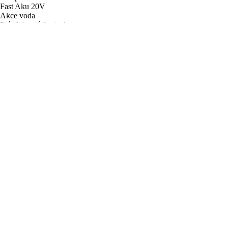
Fast Aku 20V
Akce voda
Prázdninový festival
Objevte Fieldmann
Stav objednávky
O značce
Servis
Blog
Nastavení cookies
Newsletter
Váš e-mail
Přihlásit
Přihlášením k odběru obchodních sdělení souhlasím
se
zpracováním osobních údajů
CZ
Kontakt
O značce
Katalog 2026
Obchodní podmínky
Zpracování osobních údajů
Nákup na splátky