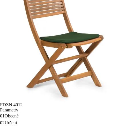
FDZN 4012
Parametry
01
Obecné
02
Určení