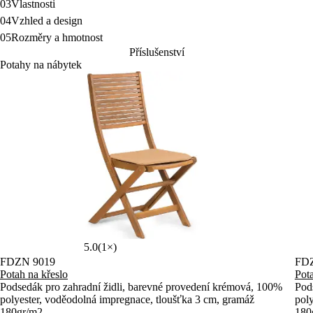
03
Vlastnosti
04
Vzhled a design
05
Rozměry a hmotnost
Příslušenství
Potahy na nábytek
5.0
(1×)
FDZN 9019
FD
Potah na křeslo
Pota
Podsedák pro zahradní židli, barevné provedení krémová, 100%
Pod
polyester, voděodolná impregnace, tloušťka 3 cm, gramáž
pol
180gr/m2
180