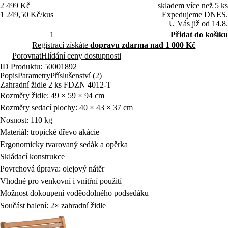
2 499 Kč
skladem více než 5 ks
1 249,50 Kč/kus
Expedujeme DNES.
U Vás již od 14.8.
Přidat do košíku
Registrací získáte
dopravu zdarma nad 1 000 Kč
Porovnat
Hlídání ceny dostupnosti
ID Produktu: 50001892
Popis
Parametry
Příslušenství (2)
Zahradní židle 2 ks FDZN 4012-T
Rozměry židle: 49 × 59 × 94 cm
Rozměry sedací plochy: 40 × 43 × 37 cm
Nosnost: 110 kg
Materiál: tropické dřevo akácie
Ergonomicky tvarovaný sedák a opěrka
Skládací konstrukce
Povrchová úprava: olejový nátěr
Vhodné pro venkovní i vnitřní použití
Možnost dokoupení voděodolného podsedáku
Součást balení: 2× zahradní židle