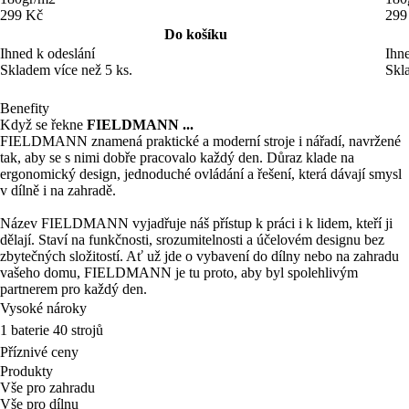
299 Kč
299
Do košíku
Ihned k odeslání
Ihne
Skladem více než 5 ks.
Skl
Benefity
Když se řekne
FIELDMANN ...
FIELDMANN znamená praktické a moderní stroje i nářadí, navržené
tak, aby se s nimi dobře pracovalo každý den. Důraz klade na
ergonomický design, jednoduché ovládání a řešení, která dávají smysl
v dílně i na zahradě.
Název FIELDMANN vyjadřuje náš přístup k práci i k lidem, kteří ji
dělají. Staví na funkčnosti, srozumitelnosti a účelovém designu bez
zbytečných složitostí. Ať už jde o vybavení do dílny nebo na zahradu
vašeho domu, FIELDMANN je tu proto, aby byl spolehlivým
partnerem pro každý den.
Vysoké nároky
1 baterie 40 strojů
Příznivé ceny
Produkty
Vše pro zahradu
Vše pro dílnu