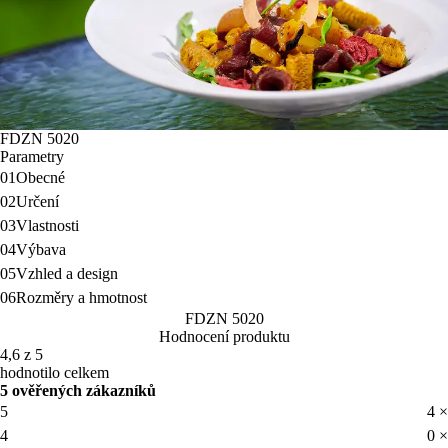
FDZN 5020
Parametry
01
Obecné
02
Určení
03
Vlastnosti
04
Výbava
05
Vzhled a design
06
Rozměry a hmotnost
FDZN 5020
Hodnocení produktu
4,6 z 5
hodnotilo celkem
5 ověřených zákazníků
5
4 ×
4
0 ×