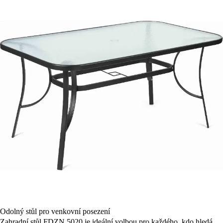
Odolný stůl pro venkovní posezení
Zahradní stůl FDZN 5020 je ideální volbou pro každého, kdo hledá