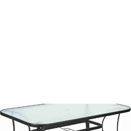
Vážení zákazníci, kvůli přechodu na nový skladový systém
dočasně pozastavujeme možnost odběru Vaší objednávky na
prodejnách Planeo. Objednávky můžete nadále vytvářet s
doručením na Vaši adresu nebo do boxu. Děkujeme za trpělivost a
věříme, že nám zachováte přízeň i nadále.
Vše pro zahradu
Zahradní nábytek
Kovový zahradní nábytek
Zahradní stůl z oceli FDZN 5020
FDZN 5020
Zahradní stůl z oceli