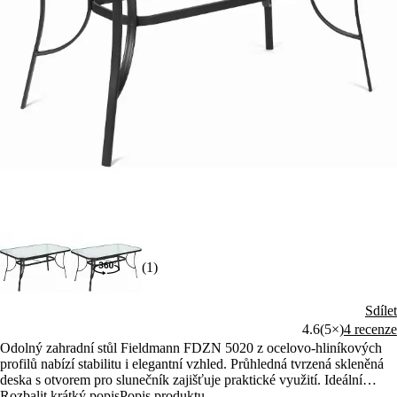
(1)
Sdílet
4.6
(5×)
4 recenze
Odolný zahradní stůl Fieldmann FDZN 5020 z ocelovo-hliníkových
profilů nabízí stabilitu i elegantní vzhled. Průhledná tvrzená skleněná
deska s otvorem pro slunečník zajišťuje praktické využití. Ideální
volba pro venkovní i vnitřní prostory.
Rozbalit krátký popis
Popis produktu