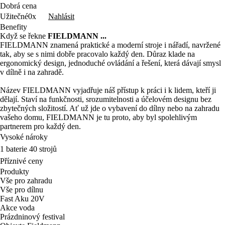
Dobrá cena
Nahlásit
Užitečné
0x
Benefity
Když se řekne
FIELDMANN ...
FIELDMANN znamená praktické a moderní stroje i nářadí, navržené
tak, aby se s nimi dobře pracovalo každý den. Důraz klade na
ergonomický design, jednoduché ovládání a řešení, která dávají smysl
v dílně i na zahradě.
Název FIELDMANN vyjadřuje náš přístup k práci i k lidem, kteří ji
dělají. Staví na funkčnosti, srozumitelnosti a účelovém designu bez
zbytečných složitostí. Ať už jde o vybavení do dílny nebo na zahradu
vašeho domu, FIELDMANN je tu proto, aby byl spolehlivým
partnerem pro každý den.
Vysoké nároky
1 baterie 40 strojů
Příznivé ceny
Produkty
Vše pro zahradu
Vše pro dílnu
Fast Aku 20V
Akce voda
Prázdninový festival