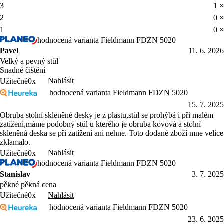
3
1 ×
2
0 ×
1
0 ×
hodnocená varianta Fieldmann FDZN 5020
Pavel
11. 6. 2026
Velký a pevný stůl
Snadné čištění
Nahlásit
Užitečné
0x
hodnocená varianta Fieldmann FDZN 5020
15. 7. 2025
Obruba stolní skleněné desky je z plastu,stůl se prohýbá i při malém
zatížení,máme podobný stůl u kterého je obruba kovová a stolní
skleněná deska se při zatížení ani nehne. Toto dodané zboží mne velice
zklamalo.
Nahlásit
Užitečné
0x
hodnocená varianta Fieldmann FDZN 5020
Stanislav
3. 7. 2025
pěkné pěkná cena
Nahlásit
Užitečné
0x
hodnocená varianta Fieldmann FDZN 5020
23. 6. 2025