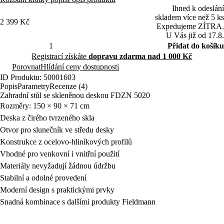
Ihned k odeslání
skladem více než 5 ks
2 399 Kč
Expedujeme ZÍTRA.
U Vás již od 17.8.
Přidat do košíku
Registrací získáte
dopravu zdarma nad 1 000 Kč
Porovnat
Hlídání ceny dostupnosti
ID Produktu: 50001603
Popis
Parametry
Recenze (4)
Zahradní stůl se skleněnou deskou FDZN 5020
Rozměry: 150 × 90 × 71 cm
Deska z čirého tvrzeného skla
Otvor pro slunečník ve středu desky
Konstrukce z ocelovo-hliníkových profilů
Vhodné pro venkovní i vnitřní použití
Materiály nevyžadují žádnou údržbu
Stabilní a odolné provedení
Moderní design s praktickými prvky
Snadná kombinace s dalšími produkty Fieldmann