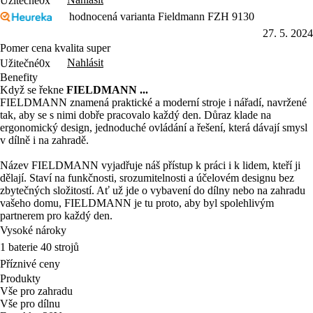
Užitečné
0x
hodnocená varianta Fieldmann FZH 9130
27. 5. 2024
Pomer cena kvalita super
Nahlásit
Užitečné
0x
Benefity
Když se řekne
FIELDMANN ...
FIELDMANN znamená praktické a moderní stroje i nářadí, navržené
tak, aby se s nimi dobře pracovalo každý den. Důraz klade na
ergonomický design, jednoduché ovládání a řešení, která dávají smysl
v dílně i na zahradě.
Název FIELDMANN vyjadřuje náš přístup k práci i k lidem, kteří ji
dělají. Staví na funkčnosti, srozumitelnosti a účelovém designu bez
zbytečných složitostí. Ať už jde o vybavení do dílny nebo na zahradu
vašeho domu, FIELDMANN je tu proto, aby byl spolehlivým
partnerem pro každý den.
Vysoké nároky
1 baterie 40 strojů
Příznivé ceny
Produkty
Vše pro zahradu
Vše pro dílnu