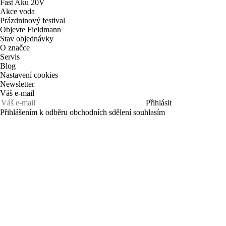
Fast Aku 20V
Akce voda
Prázdninový festival
Objevte Fieldmann
Stav objednávky
O značce
Servis
Blog
Nastavení cookies
Newsletter
Váš e-mail
Přihlásit
Přihlášením k odběru obchodních sdělení souhlasím
se
zpracováním osobních údajů
CZ
Kontakt
O značce
Katalog 2026
Obchodní podmínky
Zpracování osobních údajů
Nákup na splátky