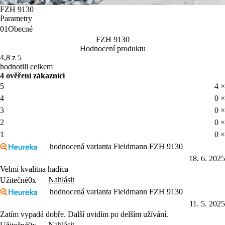
FZH 9130
Parametry
01
Obecné
FZH 9130
Hodnocení produktu
4,8 z 5
hodnotili celkem
4 ověření zákazníci
5
4 ×
4
0 ×
3
0 ×
2
0 ×
1
0 ×
hodnocená varianta Fieldmann FZH 9130
18. 6. 2025
Velmi kvalitna hadica
Nahlásit
Užitečné
0x
hodnocená varianta Fieldmann FZH 9130
11. 5. 2025
Zatím vypadá dobře. Další uvidím po delším užívání.
Nahlásit