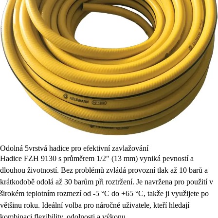
Odolná 5vrstvá hadice pro efektivní zavlažování
Hadice FZH 9130 s průměrem 1/2" (13 mm) vyniká pevností a
dlouhou životností. Bez problémů zvládá provozní tlak až 10 barů a
krátkodobě odolá až 30 barům při roztržení. Je navržena pro použití v
širokém teplotním rozmezí od -5 °C do +65 °C, takže ji využijete po
většinu roku. Ideální volba pro náročné uživatele, kteří hledají
kombinaci flexibility, odolnosti a výkonu.