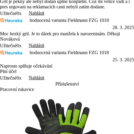
Gril je pekny ale nebyl dodan uplne konpletni. Coz mi velice vadi a i
pres urgovani na reklamacich casti nebyli zatim dodane.
Nahlásit
Užitečné
0x
hodnocená varianta Fieldmann FZG 1018
28. 3. 2025
Moc hezký gril. Je to dárek pro manžela k narozeninám. Děkuji
Nováková
Nahlásit
Užitečné
0x
hodnocená varianta Fieldmann FZG 1018
25. 3. 2025
Naprosto splňuje očekávání
Plní účel
Nahlásit
Užitečné
0x
Příslušenství
Pracovní rukavice