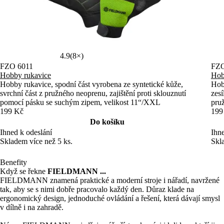
4.9
(8×)
FZO 6011
FZO
Hobby rukavice
Hob
Hobby rukavice, spodní část vyrobena ze syntetické kůže,
Hobb
svrchní část z pružného neoprenu, zajištění proti sklouznutí
zesí
pomocí pásku se suchým zipem, velikost 11“/XXL
pru
199 Kč
199
Do košíku
Ihned k odeslání
Ihne
Skladem více než 5 ks.
Skl
Benefity
Když se řekne
FIELDMANN ...
FIELDMANN znamená praktické a moderní stroje i nářadí, navržené
tak, aby se s nimi dobře pracovalo každý den. Důraz klade na
ergonomický design, jednoduché ovládání a řešení, která dávají smysl
v dílně i na zahradě.