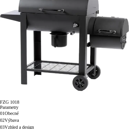
FZG 1018
Parametry
01
Obecné
02
Výbava
03
Vzhled a design