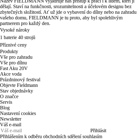
Název FIELDMANN vyjadřuje náš přístup k práci i k lidem, kteří ji
dělají. Staví na funkčnosti, srozumitelnosti a účelovém designu bez
zbytečných složitostí. Ať už jde o vybavení do dílny nebo na zahradu
vašeho domu, FIELDMANN je tu proto, aby byl spolehlivým
partnerem pro každý den.
Vysoké nároky
1 baterie 40 strojů
Příznivé ceny
Produkty
Vše pro zahradu
Vše pro dílnu
Fast Aku 20V
Akce voda
Prázdninový festival
Objevte Fieldmann
Stav objednávky
O značce
Servis
Blog
Nastavení cookies
Newsletter
Váš e-mail
Přihlásit
Přihlášením k odběru obchodních sdělení souhlasím