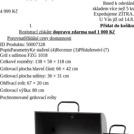
ventilační otvory a velké pracovní plochy.
Ihned k odeslání
skladem více než 5 ks
4 999 Kč
Expedujeme ZÍTRA.
U Vás již od 14.8.
Přidat do košíku
Registrací získáte
dopravu zdarma nad 1 000 Kč
Porovnat
Hlídání ceny dostupnosti
ID Produktu: 50007328
Popis
Parametry
Ke stažení (4)
Recenze (3)
Příslušenství (7)
Gril s udírnou FZG 1018
Celkové rozměry: 138 × 58 × 118 cm
Grilovací plocha hlavní části: 66 × 42 cm
Grilovací plocha udírny: 36 × 31 cm
Ohřívací rošt: 67 × 20 cm
Grilovací výška: 80 cm
Pochromované grilovací rošty