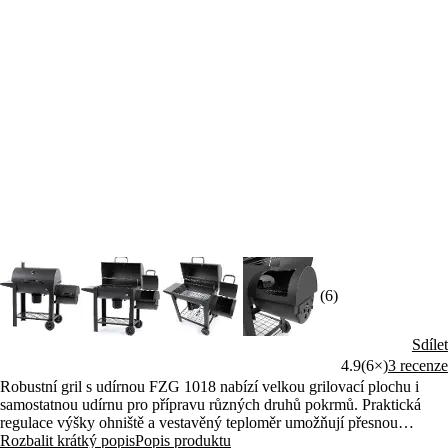
(6)
Sdílet
4.9
(6×)
3 recenze
Robustní gril s udírnou FZG 1018 nabízí velkou grilovací plochu i
samostatnou udírnu pro přípravu různých druhů pokrmů. Praktická
regulace výšky ohniště a vestavěný teploměr umožňují přesnou
kontrolu žáru. Pohodlnou manipulaci zajišťují gumová kolečka, boční
Rozbalit krátký popis
Popis produktu