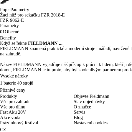
Popis
Parametry
Žací nůž pro sekačku FZR 2018-E
FZR 9062-E
Parametry
01
Obecné
Benefity
Když se řekne
FIELDMANN ...
FIELDMANN znamená praktické a moderní stroje i nářadí, navržené tak,
na zahradě.
Název FIELDMANN vyjadřuje náš přístup k práci i k lidem, kteří ji děl
domu, FIELDMANN je tu proto, aby byl spolehlivým partnerem pro k
Vysoké nároky
1 baterie 40 strojů
Příznivé ceny
Produkty
Objevte Fieldmann
Vše pro zahradu
Stav objednávky
Vše pro dílnu
O značce
Fast Aku 20V
Servis
Akce voda
Blog
Prázdninový festival
Nastavení cookies
CZ