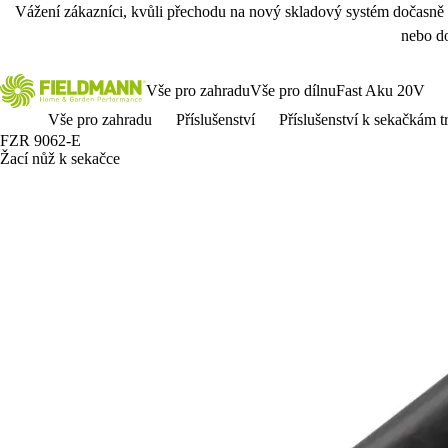
Vážení zákazníci, kvůli přechodu na nový skladový systém dočasně
nebo do
Vše pro zahradu
Vše pro dílnu
Fast Aku 20V
Vše pro zahradu
Příslušenství
Příslušenství k sekačkám t
FZR 9062-E
Žací nůž k sekačce