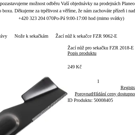
 pozastavujeme možnost odběru Vaší objednávky na prodejnách Planeo.
 boxu. Děkujeme za trpělivost a věříme, že nám zachováte přízeň i nad
+420 323 204 070
Po-Pá 9:00-17:00 hod (mimo svátky)
rávy
Nože k sekačkám
Žací nůž k sekačce FZR 9062-E
Žací nůž pro sekačku FZR 2018-E
Popis produktu
249 Kč
Registr
Porovnat
Hlídání ceny dostupno
ID Produktu: 50008405