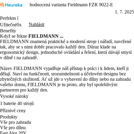
hodnocená varianta Fieldmann FZR 9022-E
1. 7. 2025
Perfektn í
Nahlásit
Užitečné
0x
Benefity
Když se řekne
FIELDMANN ...
FIELDMANN znamená praktické a moderní stroje i nářadí, navržené
tak, aby se s nimi dobře pracovalo každý den. Důraz klade na
ergonomický design, jednoduché ovládání a řešení, která dávají smysl
v dílně i na zahradě.
Název FIELDMANN vyjadřuje náš přístup k práci i k lidem, kteří ji
dělají. Staví na funkčnosti, srozumitelnosti a účelovém designu bez
zbytečných složitostí. Ať už jde o vybavení do dílny nebo na zahradu
vašeho domu, FIELDMANN je tu proto, aby byl spolehlivým
partnerem pro každý den.
Vysoké nároky
1 baterie 40 strojů
Příznivé ceny
Produkty
Vše pro zahradu
Vše pro dílnu
Fast Aku 20V