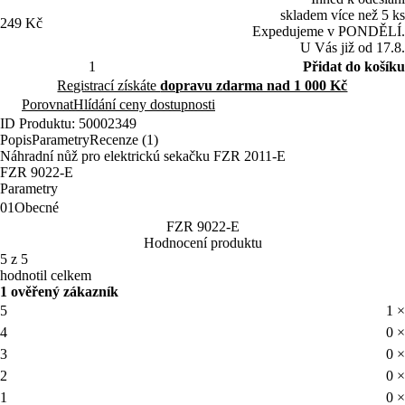
skladem více než 5 ks
249 Kč
Expedujeme v PONDĚLÍ.
U Vás již od 17.8.
Přidat do košíku
Registrací získáte
dopravu zdarma nad 1 000 Kč
Porovnat
Hlídání ceny dostupnosti
ID Produktu: 50002349
Popis
Parametry
Recenze (1)
Náhradní nůž pro elektrickú sekačku FZR 2011-E
FZR 9022-E
Parametry
01
Obecné
FZR 9022-E
Hodnocení produktu
5 z 5
hodnotil celkem
1 ověřený zákazník
5
1 ×
4
0 ×
3
0 ×
2
0 ×
1
0 ×