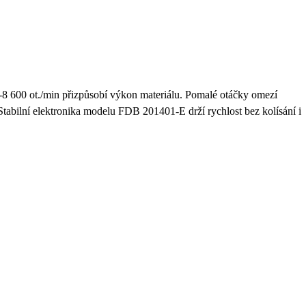
-8 600 ot./min přizpůsobí výkon materiálu. Pomalé otáčky omezí
 Stabilní elektronika modelu FDB 201401-E drží rychlost bez kolísání i