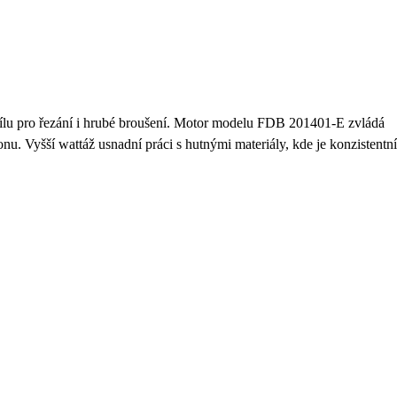
ílu pro řezání i hrubé broušení. Motor modelu FDB 201401-E zvládá
nu. Vyšší wattáž usnadní práci s hutnými materiály, kde je konzistentní