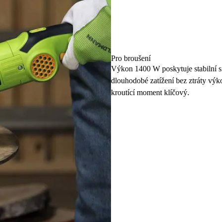
Pro broušení
Výkon 1400 W poskytuje stabilní s
dlouhodobé zatížení bez ztráty výko
kroutící moment klíčový.