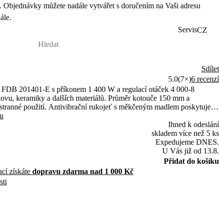
 Objednávky můžete nadále vytvářet s doručením na Vaši adresu
ále.
Servis
CZ
Sdílet
5.0
(7×)
6 recenzí
FDB 201401-E s příkonem 1 400 W a regulací otáček 4 000-8
kovu, keramiky a dalších materiálů. Průměr kotouče 150 mm a
estranné použití. Antivibrační rukojeť s měkčeným madlem poskytuje
tu
Ihned k odeslání
skladem více než 5 ks
Expedujeme DNES.
U Vás již od 13.8.
Přidat do košíku
ací získáte
dopravu zdarma nad 1 000 Kč
sti