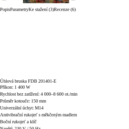
Popis
Parametry
Ke stažení (3)
Recenze (6)
Úhlová bruska FDB 201401-E
Příkon: 1 400 W
Rychlost bez zatížení: 4 000–8 600 ot./min
Průměr kotouče: 150 mm
Univerzální úchyt: M14
Antivibrační rukojeť s měkčeným madlem
Boční rukojeť a klíč
Napětí: 230 V / 50 Hz