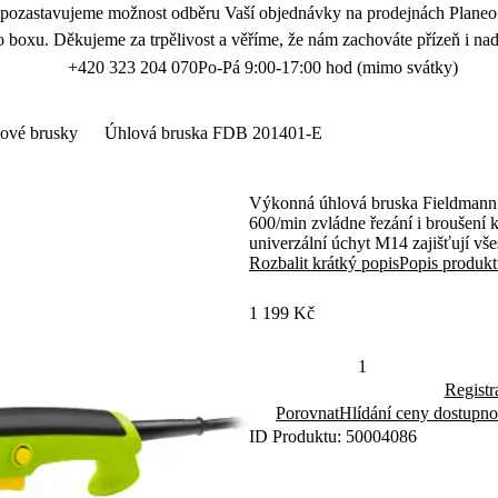
 pozastavujeme možnost odběru Vaší objednávky na prodejnách Planeo.
 boxu. Děkujeme za trpělivost a věříme, že nám zachováte přízeň i nad
+420 323 204 070
Po-Pá 9:00-17:00 hod (mimo svátky)
ové brusky
Úhlová bruska FDB 201401-E
Výkonná úhlová bruska Fieldmann 
600/min zvládne řezání i broušení 
univerzální úchyt M14 zajišťují vš
komfort při práci.
Rozbalit krátký popis
Popis produk
1 199 Kč
Registr
Porovnat
Hlídání ceny dostupno
ID Produktu: 50004086