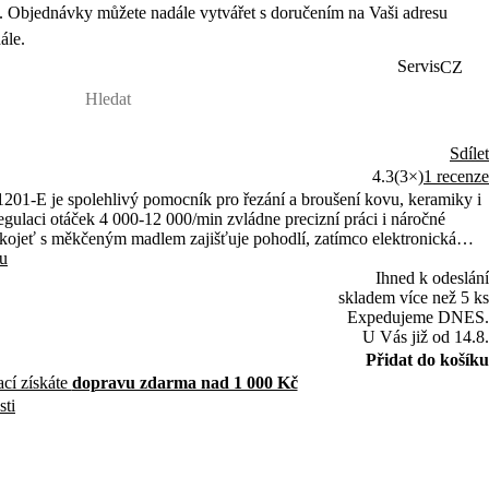
 Objednávky můžete nadále vytvářet s doručením na Vaši adresu
ále.
Servis
CZ
Sdílet
4.3
(3×)
1 recenze
1-E je spolehlivý pomocník pro řezání a broušení kovu, keramiky i
ulaci otáček 4 000-12 000/min zvládne precizní práci i náročné
ukojeť s měkčeným madlem zajišťuje pohodlí, zatímco elektronická
ntrolu nad výkonem. Součástí balení je plastový kufřík a brusný
tu
Ihned k odeslání
skladem více než 5 ks
Expedujeme DNES.
U Vás již od 14.8.
Přidat do košíku
ací získáte
dopravu zdarma nad 1 000 Kč
sti