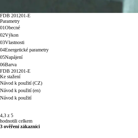
FDB 201201-E
Parametry
01
Obecné
02
Výkon
03
Vlastnosti
04
Energetické parametry
05
Napájení
06
Barva
FDB 201201-E
Ke stažení
Návod k použití (CZ)
Návod k použití (en)
Návod k použití
4,3 z 5
hodnotili celkem
3 ověření zákazníci