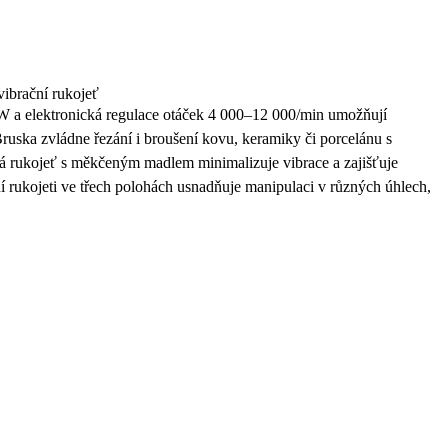
vibrační rukojeť
 a elektronická regulace otáček 4 000–12 000/min umožňují
Bruska zvládne řezání i broušení kovu, keramiky či porcelánu s
á rukojeť s měkčeným madlem minimalizuje vibrace a zajišťuje
 rukojeti ve třech polohách usnadňuje manipulaci v různých úhlech,