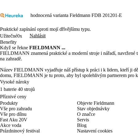
hodnocená varianta Fieldmann FDB 201201-E
Praktické zapínání oproti mojí dřívějšímu typu.
Nahlásit
Užitečné
0x
Benefity
Když se řekne
FIELDMANN ...
FIELDMANN znamená praktické a moderní stroje i nářadí, navržené tak,
na zahradě.
Název FIELDMANN vyjadřuje náš přístup k práci i k lidem, kteří ji děl
domu, FIELDMANN je tu proto, aby byl spolehlivým partnerem pro k
Vysoké nároky
1 baterie 40 strojů
Příznivé ceny
Produkty
Objevte Fieldmann
Vše pro zahradu
Stav objednávky
Vše pro dílnu
O značce
Fast Aku 20V
Servis
Akce voda
Blog
Prázdninový festival
Nastavení cookies
CZ