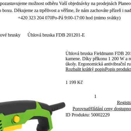
 pozastavujeme možnost odběru Vaší objednávky na prodejnách Planeo.
 boxu. Děkujeme za trpělivost a věříme, že nám zachováte přízeň i nad
+420 323 204 070
Po-Pá 9:00-17:00 hod (mimo svátky)
ové brusky
Úhlová bruska FDB 201201-E
Úhlová bruska Fieldmann FDB 20120
kamene. Díky příkonu 1 200 W a reg
úkoly. Ergonomická antivibrační r
regulace otáček poskytuje plnou ko
Rozbalit krátký popis
Popis produk
kotouč.
1 199 Kč
Registr
Porovnat
Hlídání ceny dostupno
ID Produktu: 50002229