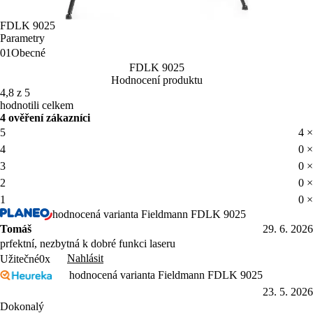
FDLK 9025
Parametry
01
Obecné
FDLK 9025
Hodnocení produktu
4,8 z 5
hodnotili celkem
4 ověření zákazníci
5
4 ×
4
0 ×
3
0 ×
2
0 ×
1
0 ×
hodnocená varianta Fieldmann FDLK 9025
Tomáš
29. 6. 2026
prfektní, nezbytná k dobré funkci laseru
Nahlásit
Užitečné
0x
hodnocená varianta Fieldmann FDLK 9025
23. 5. 2026
Dokonalý