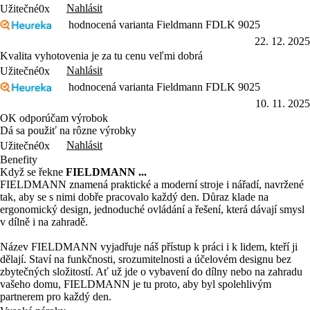
Nahlásit
Užitečné
0x
hodnocená varianta Fieldmann FDLK 9025
22. 12. 2025
Kvalita vyhotovenia je za tu cenu veľmi dobrá
Nahlásit
Užitečné
0x
hodnocená varianta Fieldmann FDLK 9025
10. 11. 2025
OK odporúčam výrobok
Dá sa použiť na rôzne výrobky
Nahlásit
Užitečné
0x
Benefity
Když se řekne
FIELDMANN ...
FIELDMANN znamená praktické a moderní stroje i nářadí, navržené
tak, aby se s nimi dobře pracovalo každý den. Důraz klade na
ergonomický design, jednoduché ovládání a řešení, která dávají smysl
v dílně i na zahradě.
Název FIELDMANN vyjadřuje náš přístup k práci i k lidem, kteří ji
dělají. Staví na funkčnosti, srozumitelnosti a účelovém designu bez
zbytečných složitostí. Ať už jde o vybavení do dílny nebo na zahradu
vašeho domu, FIELDMANN je tu proto, aby byl spolehlivým
partnerem pro každý den.