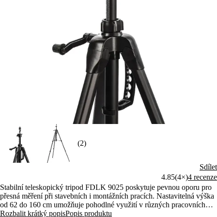
(2)
Sdílet
4.85
(4×)
4 recenze
Stabilní teleskopický tripod FDLK 9025 poskytuje pevnou oporu pro
přesná měření při stavebních i montážních pracích. Nastavitelná výška
od 62 do 160 cm umožňuje pohodlné využití v různých pracovních
podmínkách. Lehká konstrukce usnadňuje přenášení a nabízí
Rozbalit krátký popis
Popis produktu