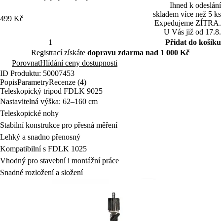
spolehlivou kompatibilitu s křížovým laserem FDLK 1025.
Ihned k odeslání
skladem více než 5 ks
499 Kč
Expedujeme ZÍTRA.
U Vás již od 17.8.
Přidat do košíku
Registrací získáte
dopravu zdarma nad 1 000 Kč
Porovnat
Hlídání ceny dostupnosti
ID Produktu: 50007453
Popis
Parametry
Recenze (4)
Teleskopický tripod FDLK 9025
Nastavitelná výška: 62–160 cm
Teleskopické nohy
Stabilní konstrukce pro přesná měření
Lehký a snadno přenosný
Kompatibilní s FDLK 1025
Vhodný pro stavební i montážní práce
Snadné rozložení a složení