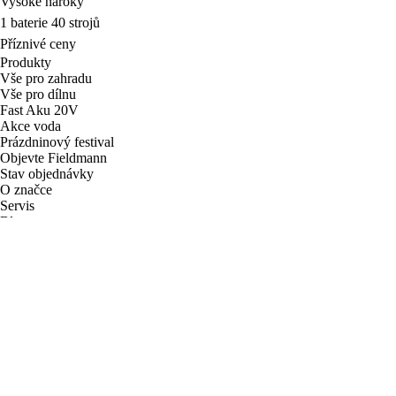
Vysoké nároky
1 baterie 40 strojů
Příznivé ceny
Produkty
Vše pro zahradu
Vše pro dílnu
Fast Aku 20V
Akce voda
Prázdninový festival
Objevte Fieldmann
Stav objednávky
O značce
Servis
Blog
Nastavení cookies
Newsletter
Váš e-mail
Přihlásit
Přihlášením k odběru obchodních sdělení souhlasím
se
zpracováním osobních údajů
CZ