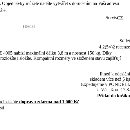
 Objednávky můžete nadále vytvářet s doručením na Vaši adresu
ále.
Servis
CZ
Sdílet
4.2
(5×)
2 recenze
 4005 nabízí maximální délku 3,8 m a nosnost 150 kg. Díky
ozložíte i složíte. Kompaktní rozměry ve složeném stavu zajišťují
Ihned k odeslání
skladem více než 5 ks
Expedujeme v PONDĚLÍ.
U Vás již od 17.8.
Přidat do košíku
ací získáte
dopravu zdarma nad 1 000 Kč
sti