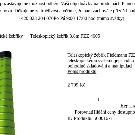
 pozastavujeme možnost odběru Vaší objednávky na prodejnách Planeo.
 boxu. Děkujeme za trpělivost a věříme, že nám zachováte přízeň i nad
+420 323 204 070
Po-Pá 9:00-17:00 hod (mimo svátky)
ické žebříky
Teleskopický žebřík 3,8m FZZ 4005
Teleskopický žebřík Fieldmann FZZ
teleskopickému systému jej snadno r
pohodlné skladování a manipulaci.
Popis produktu
2 799 Kč
Registr
Porovnat
Hlídání ceny dostupno
ID Produktu: 50001671