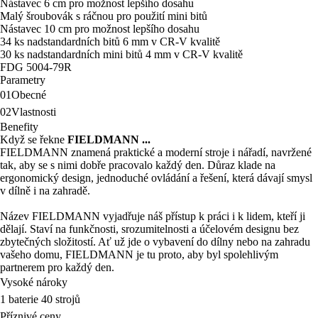
Nástavec 6 cm pro možnost lepšího dosahu
Malý šroubovák s ráčnou pro použití mini bitů
Nástavec 10 cm pro možnost lepšího dosahu
34 ks nadstandardních bitů 6 mm v CR-V kvalitě
30 ks nadstandardních mini bitů 4 mm v CR-V kvalitě
FDG 5004-79R
Parametry
01
Obecné
02
Vlastnosti
Benefity
Když se řekne
FIELDMANN ...
FIELDMANN znamená praktické a moderní stroje i nářadí, navržené
tak, aby se s nimi dobře pracovalo každý den. Důraz klade na
ergonomický design, jednoduché ovládání a řešení, která dávají smysl
v dílně i na zahradě.
Název FIELDMANN vyjadřuje náš přístup k práci i k lidem, kteří ji
dělají. Staví na funkčnosti, srozumitelnosti a účelovém designu bez
zbytečných složitostí. Ať už jde o vybavení do dílny nebo na zahradu
vašeho domu, FIELDMANN je tu proto, aby byl spolehlivým
partnerem pro každý den.
Vysoké nároky
1 baterie 40 strojů
Příznivé ceny