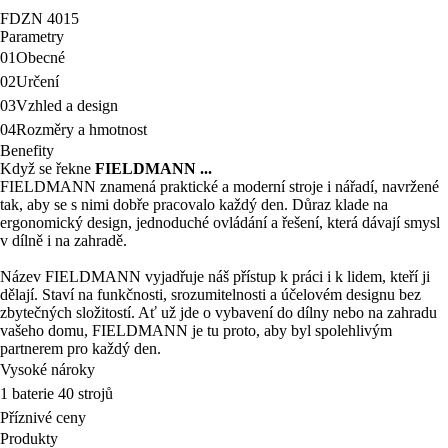
FDZN 4015
Parametry
01
Obecné
02
Určení
03
Vzhled a design
04
Rozměry a hmotnost
Benefity
Když se řekne
FIELDMANN ...
FIELDMANN znamená praktické a moderní stroje i nářadí, navržené
tak, aby se s nimi dobře pracovalo každý den. Důraz klade na
ergonomický design, jednoduché ovládání a řešení, která dávají smysl
v dílně i na zahradě.
Název FIELDMANN vyjadřuje náš přístup k práci i k lidem, kteří ji
dělají. Staví na funkčnosti, srozumitelnosti a účelovém designu bez
zbytečných složitostí. Ať už jde o vybavení do dílny nebo na zahradu
vašeho domu, FIELDMANN je tu proto, aby byl spolehlivým
partnerem pro každý den.
Vysoké nároky
1 baterie 40 strojů
Příznivé ceny
Produkty