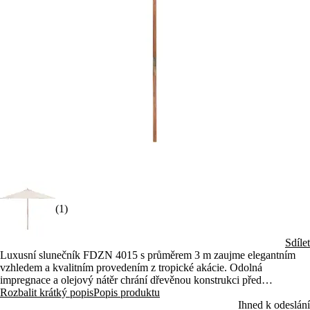
(1)
Sdílet
Luxusní slunečník FDZN 4015 s průměrem 3 m zaujme elegantním
vzhledem a kvalitním provedením z tropické akácie. Odolná
impregnace a olejový nátěr chrání dřevěnou konstrukci před
povětrnostními vlivy. Impregnovaný polyesterový potah v krémové
Rozbalit krátký popis
Popis produktu
barvě poskytuje spolehlivou ochranu před sluncem i nenadálým
Ihned k odeslání