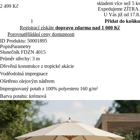
deštěm.
skladem více než 5 ks
2 499 Kč
Expedujeme ZÍTRA.
U Vás již od 17.8.
Přidat do košíku
Registrací získáte
dopravu zdarma nad 1 000 Kč
Porovnat
Hlídání ceny dostupnosti
ID Produktu: 50001895
Popis
Parametry
Slunečník FDZN 4015
Průměr střechy: 3 m
Dřevěná konstrukce z tropické akácie
Voděodolná impregnace
Ošetřeno olejovým nátěrem
Impregnovaný potah z 100% polyesteru 160 g/m²
Barva potahu: krémová