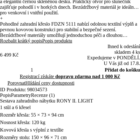
a elegantní černou skleněnou desku. Praktický otvor pro slunečník
zajišťuje pohodlí i v horkých dnech. Bezúdržbový materiál je ideální
pro venkovní i vnitřní použití.
+
Pohodlné zahradní křeslo FDZN 5111 nabízí odolnou textilní výplň a
pevnou kovovou konstrukci pro stabilní a bezpečné sezení.
Bezúdržbové materiály umožňují jednoduchou péči a dlouhou
životnost při používání venku i uvnitř. Ergonomické opěradlo a
Rozbalit krátký popis
Popis produktu
područky zajišťují vysoký komfort při stolování i relaxaci.
Ihned k odeslání
skladem 4 ks
6 499 Kč
Expedujeme v PONDĚLÍ.
U Vás již od 17.8.
Přidat do košíku
Registrací získáte
dopravu zdarma nad 1 000 Kč
Porovnat
Hlídání ceny dostupnosti
ID Produktu: 98034573
Popis
Parametry
Recenze (1)
Sestava zahradního nábytku RONY II. LIGHT
1 stůl a 6 křesel
Rozměr křesla: 55 × 73 × 94 cm
Nosnost křesla: 120 kg
Kovová křesla s výplní z textílie
Rozměry stolu: 150 × 96 × 71 cm