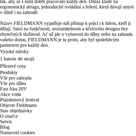
tak, aby se s nimi dobře pracovalo každý den. Důraz klade na
ergonomický design, jednoduché ovládání a řešení, která dávají smysl
v dílně i na zahradě.
Název FIELDMANN vyjadřuje náš přístup k práci i k lidem, kteří ji
dělají. Staví na funkčnosti, srozumitelnosti a účelovém designu bez
zbytečných složitostí. Ať už jde o vybavení do dílny nebo na zahradu
vašeho domu, FIELDMANN je tu proto, aby byl spolehlivým
partnerem pro každý den.
Vysoké nároky
1 baterie 40 strojů
Příznivé ceny
Produkty
Vše pro zahradu
Vše pro dílnu
Fast Aku 20V
Akce voda
Prázdninový festival
Objevte Fieldmann
Stav objednávky
O značce
Servis
Blog
Nastavení cookies