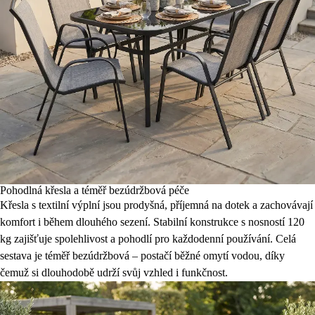
Pohodlná křesla a téměř bezúdržbová péče
Křesla s textilní výplní jsou prodyšná, příjemná na dotek a zachovávají
komfort i během dlouhého sezení. Stabilní konstrukce s nosností 120
kg zajišťuje spolehlivost a pohodlí pro každodenní používání. Celá
sestava je téměř bezúdržbová – postačí běžné omytí vodou, díky
čemuž si dlouhodobě udrží svůj vzhled i funkčnost.