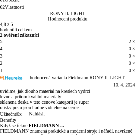
02
Vlastnosti
RONY II. LIGHT
Hodnocení produktu
4,8 z 5
hodnotili celkem
2 ověření zákazníci
5
2 ×
4
0 ×
3
0 ×
2
0 ×
1
0 ×
hodnocená varianta Fieldmann RONY II. LIGHT
10. 4. 2024
uvidime, jak dlouho material na kreslech vydrzi
levne a pritom kvalitni materialy
sklenena deska v teto cenove kategorii je super
otisky prstu jsou hodne viditelne na cerne
Nahlásit
Užitečné
0x
Benefity
Když se řekne
FIELDMANN ...
FIELDMANN znamená praktické a moderní stroje i nářadí, navržené