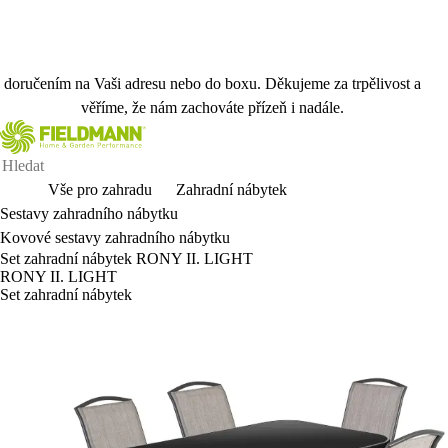
Vážení zákazníci, kvůli přechodu na nový skladový systém
dočasně pozastavujeme možnost odběru Vaší objednávky na
prodejnách Planeo. Objednávky můžete nadále vytvářet s
doručením na Vaši adresu nebo do boxu. Děkujeme za trpělivost a
věříme, že nám zachováte přízeň i nadále.
Vše pro zahradu
Zahradní nábytek
Sestavy zahradního nábytku
Kovové sestavy zahradního nábytku
Set zahradní nábytek RONY II. LIGHT
RONY II. LIGHT
Set zahradní nábytek