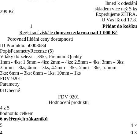
Ihned k odeslání
skladem více než 5 ks
299 Kč
Expedujeme ZÍTRA.
U Vás již od 17.8.
Přidat do košíku
Registrací získáte
dopravu zdarma nad 1 000 Kč
Porovnat
Hlídání ceny dostupnosti
ID Produktu: 50003684
Popis
Parametry
Recenze (5)
Vrtáky do železa – 39ks, Premium Quality
1mm - 4ks; 1.5mm – 4ks; 2mm – 4ks; 2.5mm – 4ks; 3mm – 3ks;
3.5mm – 3ks; 4mm – 3ks; 4.5mm – 3ks; 5mm – 3ks; 5.5mm –
3ks; 6mm – 3ks; 8mm – 1ks; 10mm – 1ks
FDV 9201
Parametry
01
Obecné
FDV 9201
Hodnocení produktu
4 z 5
hodnotilo celkem
6 ověřených zákazníků
5
4 ×
4
0 ×