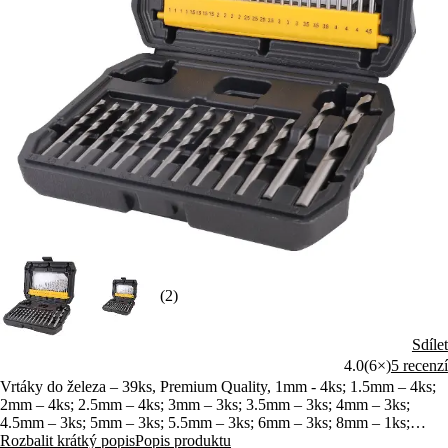
(2)
Sdílet
4.0
(6×)
5 recenzí
Vrtáky do železa – 39ks, Premium Quality, 1mm - 4ks; 1.5mm – 4ks;
2mm – 4ks; 2.5mm – 4ks; 3mm – 3ks; 3.5mm – 3ks; 4mm – 3ks;
4.5mm – 3ks; 5mm – 3ks; 5.5mm – 3ks; 6mm – 3ks; 8mm – 1ks;
10mm – 1ks
Rozbalit krátký popis
Popis produktu