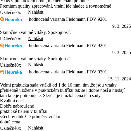
39 ks v praktickém boxu, nic nehledám po dílně
Premium quality zpracování, vrtání jde hladce a rovnoměrně
Nahlásit
Užitečné
0x
hodnocená varianta Fieldmann FDV 9201
9. 3. 2025
Skutočne kvalitné vrtáky. Spokojnosť.
Nahlásit
Užitečné
0x
hodnocená varianta Fieldmann FDV 9201
9. 3. 2025
Skutočne kvalitné vrtáky. Spokojnosť.
Nahlásit
Užitečné
0x
hodnocená varianta Fieldmann FDV 9201
15. 11. 2024
Velmi praktická sada vrtáků od 1 do 10 mm, tím ,že jsou vrtáky
přehledně uložené v praktickém kufříku tak se i dobře nosí a hledají
tam kde je potřebujete. Skvělá je i nízká cena této sady.
Kvalitní ocel
Dobře nabroušené
praktické balení v kufříku
všechny důležité průměry vrtáků
dobrá cena
Nahlásit
Užitečné
0x