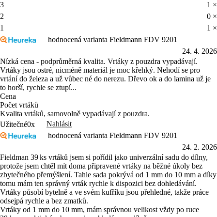
3
1 ×
2
0 ×
1
1 ×
hodnocená varianta Fieldmann FDV 9201
24. 4. 2026
Nízká cena - podprůměrná kvalita. Vrtáky z pouzdra vypadávají.
Vrtáky jsou ostré, nicméně materiál je moc křehký. Nehodí se pro
vrtání do železa a už vůbec né do nerezu. Dřevo ok a do lamina už je
to horší, rychle se ztupí...
Cena
Počet vrtáků
Kvalita vrtáků, samovolně vypadávají z pouzdra.
Nahlásit
Užitečné
0x
hodnocená varianta Fieldmann FDV 9201
24. 2. 2026
Fieldman 39 ks vrtáků jsem si pořídil jako univerzální sadu do dílny,
protože jsem chtěl mít doma připravené vrtáky na běžné úkoly bez
zbytečného přemýšlení. Tahle sada pokrývá od 1 mm do 10 mm a díky
tomu mám ten správný vrták rychle k dispozici bez dohledávání.
Vrtáky působí bytelně a ve svém kufříku jsou přehledné, takže práce
odsejpá rychle a bez zmatků.
Vrtáky od 1 mm do 10 mm, mám správnou velikost vždy po ruce