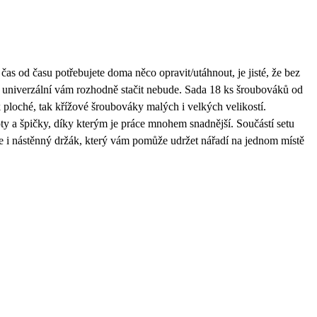
n čas od času potřebujete doma něco
opravit/utáhnout
, je jisté, že bez
 univerzální vám rozhodně stačit nebude. Sada
18 ks šroubováků
od
k
ploché
, tak
křížové
šroubováky malých i velkých velikostí.
oty
a špičky, díky kterým je práce mnohem snadnější. Součástí setu
e i
nástěnný držák
, který vám pomůže udržet nářadí na jednom místě