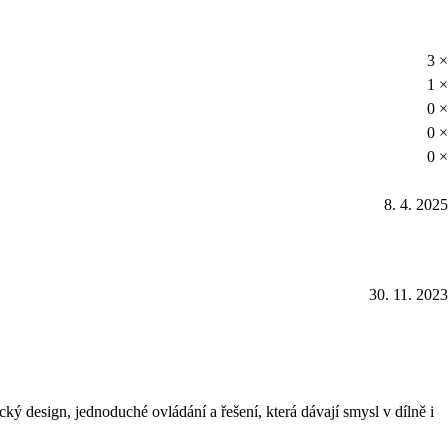
3 ×
1 ×
0 ×
0 ×
0 ×
8. 4. 2025
30. 11. 2023
 design, jednoduché ovládání a řešení, která dávají smysl v dílně i