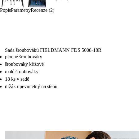
Popis
Parametry
Recenze (2)
Sada šroubováků FIELDMANN FDS 5008-18R
ploché šroubováky
šroubováky křížové
malé šroubováky
18 ks v sadě
držák upevnitelný na stěnu