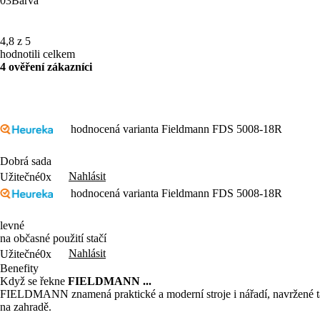
03
Barva
4,8 z 5
hodnotili celkem
4 ověření zákazníci
hodnocená varianta Fieldmann FDS 5008-18R
Dobrá sada
Nahlásit
Užitečné
0x
hodnocená varianta Fieldmann FDS 5008-18R
levné
na občasné použití stačí
Nahlásit
Užitečné
0x
Benefity
Když se řekne
FIELDMANN ...
FIELDMANN znamená praktické a moderní stroje i nářadí, navržené tak,
na zahradě.