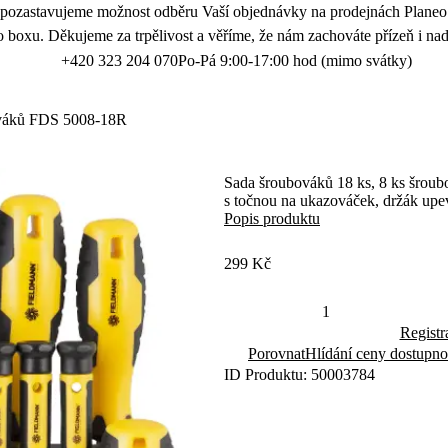
 pozastavujeme možnost odběru Vaší objednávky na prodejnách Planeo.
 boxu. Děkujeme za trpělivost a věříme, že nám zachováte přízeň i nad
+420 323 204 070
Po-Pá 9:00-17:00 hod (mimo svátky)
váků FDS 5008-18R
Sada šroubováků 18 ks, 8 ks šroub
s točnou na ukazováček, držák upev
Popis produktu
299 Kč
Registr
Porovnat
Hlídání ceny dostupno
ID Produktu: 50003784