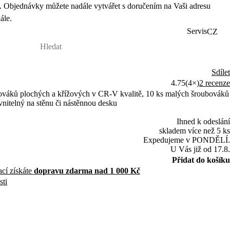
 Objednávky můžete nadále vytvářet s doručením na Vaši adresu
ále.
Servis
CZ
Sdílet
4.75
(4×)
2 recenze
ováků plochých a křížových v CR-V kvalitě, 10 ks malých šroubováků
nitelný na stěnu či nástěnnou desku
Ihned k odeslání
skladem více než 5 ks
Expedujeme v PONDĚLÍ.
U Vás již od 17.8.
Přidat do košíku
ací získáte
dopravu zdarma nad 1 000 Kč
sti