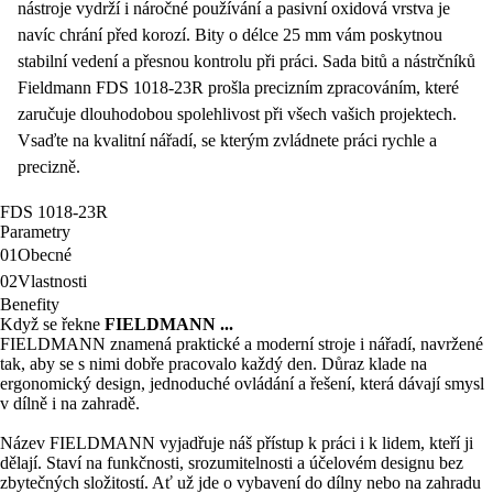
nástroje vydrží i náročné používání a pasivní oxidová vrstva je
navíc chrání před korozí. Bity o délce
25 mm
vám poskytnou
stabilní vedení a přesnou kontrolu při práci. Sada bitů a nástrčníků
Fieldmann FDS 1018-23R prošla precizním zpracováním, které
zaručuje dlouhodobou spolehlivost při všech vašich projektech.
Vsaďte na kvalitní nářadí, se kterým zvládnete práci rychle a
precizně.
FDS 1018-23R
Parametry
01
Obecné
02
Vlastnosti
Benefity
Když se řekne
FIELDMANN ...
FIELDMANN znamená praktické a moderní stroje i nářadí, navržené
tak, aby se s nimi dobře pracovalo každý den. Důraz klade na
ergonomický design, jednoduché ovládání a řešení, která dávají smysl
v dílně i na zahradě.
Název FIELDMANN vyjadřuje náš přístup k práci i k lidem, kteří ji
dělají. Staví na funkčnosti, srozumitelnosti a účelovém designu bez
zbytečných složitostí. Ať už jde o vybavení do dílny nebo na zahradu