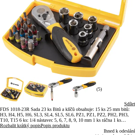
(5)
Sdílet
FDS 1018-23R Sada 23 ks Bitů a klíčů obsahuje: 15 ks 25 mm bitů:
H3, H4, H5, H6, SL3, SL4, SL5, SL6, PZ1, PZ1, PZ2, PH2, PH3,
T10, T15 6 ks: 1/4 nástavec 5, 6, 7, 8, 9, 10 mm 1 ks ráčna 1 ks
nástavec
Rozbalit krátký popis
Popis produktu
Ihned k odeslání