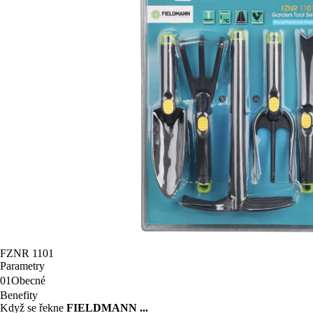
FZNR 1101
Parametry
01
Obecné
Benefity
Když se řekne
FIELDMANN ...