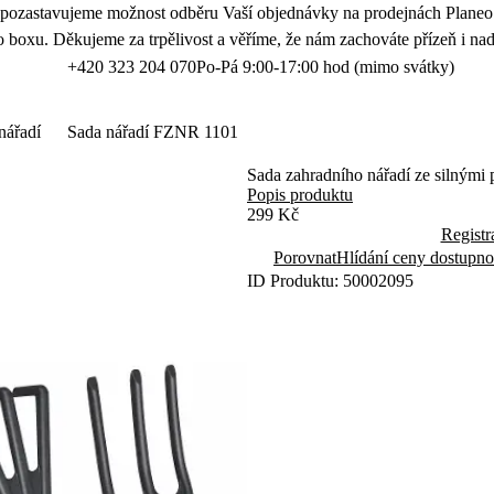
 pozastavujeme možnost odběru Vaší objednávky na prodejnách Planeo.
 boxu. Děkujeme za trpělivost a věříme, že nám zachováte přízeň i nad
+420 323 204 070
Po-Pá 9:00-17:00 hod (mimo svátky)
nářadí
Sada nářadí FZNR 1101
Sada zahradního nářadí ze silnými 
Popis produktu
299 Kč
Registr
Porovnat
Hlídání ceny dostupno
ID Produktu: 50002095