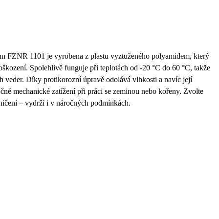
nn FZNR 1101
je vyrobena z
plastu vyztuženého polyamidem
, který
oškození. Spolehlivě funguje při teplotách od
-20 °C do 60 °C
, takže
ch veder. Díky protikorozní úpravě odolává vlhkosti a navíc její
očné mechanické zatížení při práci se zeminou nebo kořeny. Zvolte
ničení – vydrží i v náročných podmínkách.