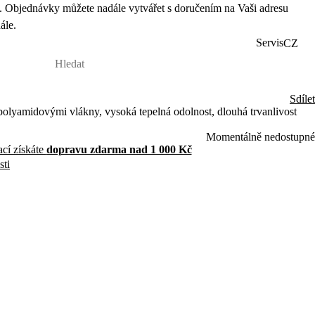
 Objednávky můžete nadále vytvářet s doručením na Vaši adresu
ále.
Servis
CZ
Sdílet
polyamidovými vlákny, vysoká tepelná odolnost, dlouhá trvanlivost
Momentálně nedostupné
ací získáte
dopravu zdarma nad 1 000 Kč
sti