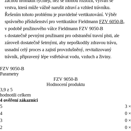
Řešením tohoto problému je pravidelné
vertikutování
. Výběr
správného příslušenství pro vertikutátor Fieldmann
FZV 6050-B
,
v podobě
pružinového
válce
Fieldmann FZV 9050-B
s dostatečně pevnými pružinami pro odstranění travní plsti, ale
zároveň dostatečně šetrnými, aby nepoškodily zdravou trávu,
usnadní celý proces a zajistí provzdušněný, revitalizovaný
trávník, připravený lépe vstřebávat vodu, vzduch a živiny.
FZV 9050-B
Parametry
FZV 9050-B
Hodnocení produktu
3,9 z 5
hodnotili celkem
4 ověření zákazníci
5
3 ×
4
0 ×
3
0 ×
2
0 ×
1
1 ×
hodnocená varianta Fieldmann FZV 9050-B