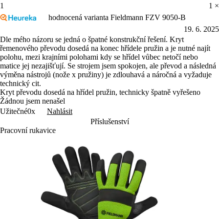
19. 6. 2025
Dle mého názoru se jedná o špatné konstrukční řešení. Kryt
řemenového převodu dosedá na konec hřídele pružin a je nutné najít
polohu, mezi krajními polohami kdy se hřídel vůbec netočí nebo
matice jej nezajišťují. Se strojem jsem spokojen, ale převod a následná
výměna nástrojů (nože x pružiny) je zdlouhavá a náročná a vyžaduje
technický cit.
Kryt převodu dosedá na hřídel pružin, technicky špatně vyřešeno
Žádnou jsem nenašel
Nahlásit
Užitečné
0x
Příslušenství
Pracovní rukavice