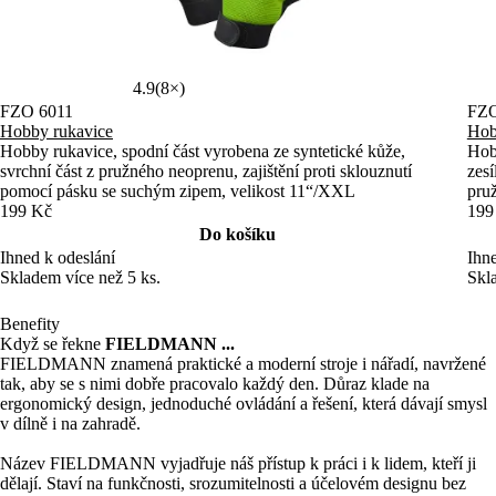
4.9
(8×)
FZO 6011
FZO
Hobby rukavice
Hob
Hobby rukavice, spodní část vyrobena ze syntetické kůže,
Hobb
svrchní část z pružného neoprenu, zajištění proti sklouznutí
zesí
pomocí pásku se suchým zipem, velikost 11“/XXL
pru
199 Kč
199
Do košíku
Ihned k odeslání
Ihne
Skladem více než 5 ks.
Skl
Benefity
Když se řekne
FIELDMANN ...
FIELDMANN znamená praktické a moderní stroje i nářadí, navržené
tak, aby se s nimi dobře pracovalo každý den. Důraz klade na
ergonomický design, jednoduché ovládání a řešení, která dávají smysl
v dílně i na zahradě.
Název FIELDMANN vyjadřuje náš přístup k práci i k lidem, kteří ji
dělají. Staví na funkčnosti, srozumitelnosti a účelovém designu bez
zbytečných složitostí. Ať už jde o vybavení do dílny nebo na zahradu
vašeho domu, FIELDMANN je tu proto, aby byl spolehlivým