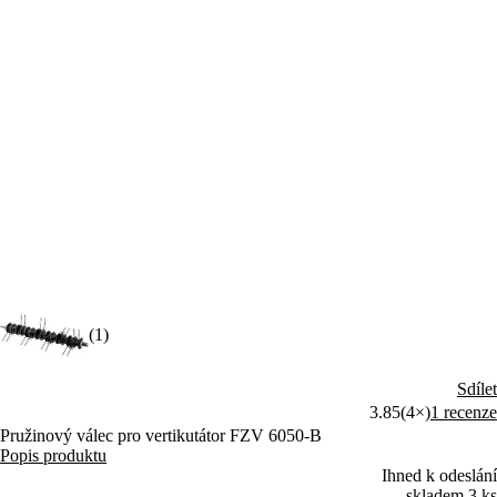
(1)
Sdílet
3.85
(4×)
1 recenze
Pružinový válec pro vertikutátor FZV 6050-B
Popis produktu
Ihned k odeslání
skladem 3 ks
899 Kč
Expedujeme DNES.
U Vás již od 14.8.