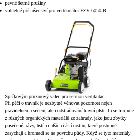
Špičkovým pružinový válec pro šetrnou vertikutaci
Při péči o
trávník
je nezbytné věnovat pozornost nejen
pravidelnému sečení, ale i odstraňování travní plsti. Ta se formuje
z různých organických materiálů ze zahrady, jako jsou zbytky
posečené trávy, listí a dalších částí rostlin, které postupně
zasychají a hromadí se na povrchu půdy. Když se tyto materiály
začnou hromadit rychleji, než se mohou rozložit, vytváří se
vrstva, která může vážně narušit zdraví a vzhled trávníku.