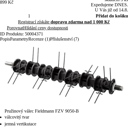
Přidat do košíku
Registrací získáte
dopravu zdarma nad 1 000 Kč
Porovnat
Hlídání ceny dostupnosti
ID Produktu: 50004371
Popis
Parametry
Recenze (1)
Příslušenství (7)
Pružinový válec Fieldmann FZV 9050-B
válcovitý tvar
jemná vertikutace
pevné šetrné pružiny
volitelné příslušenství pro vertikutátor FZV 6050-B