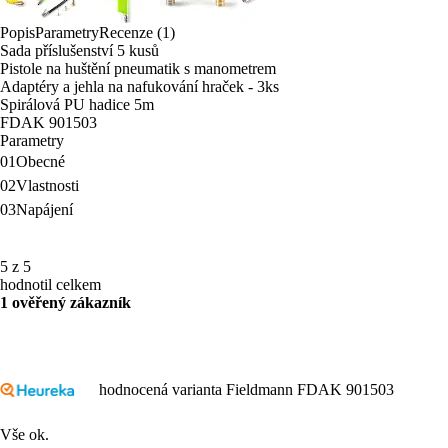
Popis
Parametry
Recenze (1)
Sada příslušenství 5 kusů
Pistole na huštění pneumatik s manometrem
Adaptéry a jehla na nafukování hraček - 3ks
Spirálová PU hadice 5m
FDAK 901503
Parametry
01
Obecné
02
Vlastnosti
03
Napájení
5 z 5
hodnotil celkem
1 ověřený zákazník
hodnocená varianta Fieldmann FDAK 901503
Vše ok.