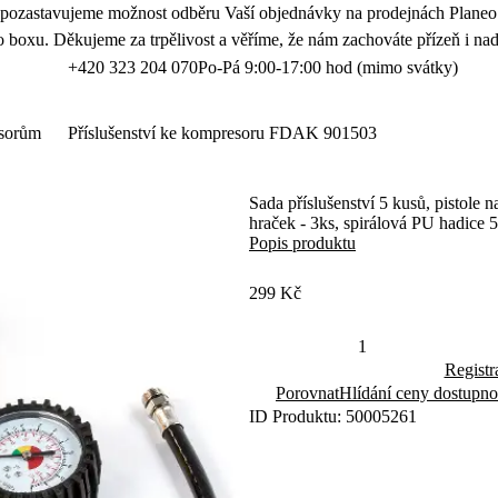
 pozastavujeme možnost odběru Vaší objednávky na prodejnách Planeo.
 boxu. Děkujeme za trpělivost a věříme, že nám zachováte přízeň i nad
+420 323 204 070
Po-Pá 9:00-17:00 hod (mimo svátky)
esorům
Příslušenství ke kompresoru FDAK 901503
Sada příslušenství 5 kusů, pistole
hraček - 3ks, spirálová PU hadice 
Popis produktu
299 Kč
Registr
Porovnat
Hlídání ceny dostupno
ID Produktu: 50005261