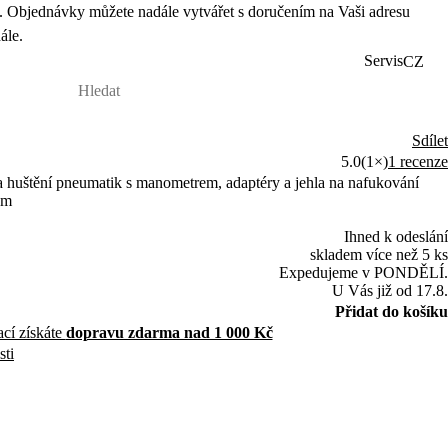
 Objednávky můžete nadále vytvářet s doručením na Vaši adresu
ále.
Servis
CZ
Sdílet
5.0
(1×)
1 recenze
 na huštění pneumatik s manometrem, adaptéry a jehla na nafukování
5m
Ihned k odeslání
skladem více než 5 ks
Expedujeme v PONDĚLÍ.
U Vás již od 17.8.
Přidat do košíku
ací získáte
dopravu zdarma nad 1 000 Kč
sti