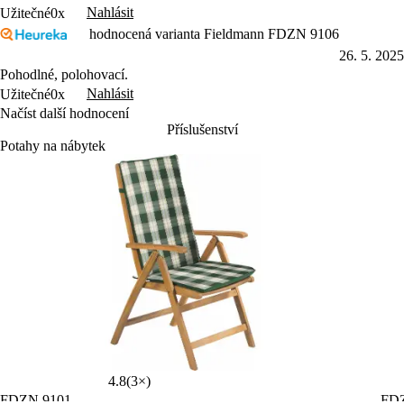
Nahlásit
Užitečné
0x
hodnocená varianta Fieldmann FDZN 9106
26. 5. 2025
Pohodlné, polohovací.
Nahlásit
Užitečné
0x
Načíst další hodnocení
Příslušenství
Potahy na nábytek
4.8
(3×)
FDZN 9101
FD