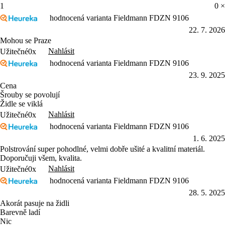
1
0 ×
hodnocená varianta Fieldmann FDZN 9106
22. 7. 2026
Mohou se Praze
Nahlásit
Užitečné
0x
hodnocená varianta Fieldmann FDZN 9106
23. 9. 2025
Cena
Šrouby se povolují
Židle se viklá
Nahlásit
Užitečné
0x
hodnocená varianta Fieldmann FDZN 9106
1. 6. 2025
Polstrování super pohodlné, velmi dobře ušité a kvalitní materiál.
Doporučuji všem, kvalita.
Nahlásit
Užitečné
0x
hodnocená varianta Fieldmann FDZN 9106
28. 5. 2025
Akorát pasuje na židli
Barevně ladí
Nic