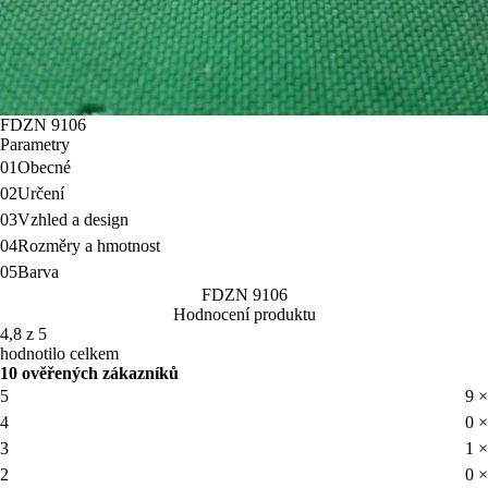
FDZN 9106
Parametry
01
Obecné
02
Určení
03
Vzhled a design
04
Rozměry a hmotnost
05
Barva
FDZN 9106
Hodnocení produktu
4,8 z 5
hodnotilo celkem
10 ověřených zákazníků
5
9 ×
4
0 ×
3
1 ×
2
0 ×