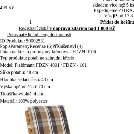
skladem více než 5 ks
499 Kč
Expedujeme ZÍTRA.
U Vás již od 17.8.
Přidat do košíku
Registrací získáte
dopravu zdarma nad 1 000 Kč
Porovnat
Hlídání ceny dostupnosti
ID Produktu: 50002531
Popis
Parametry
Recenze (6)
Příslušenství (4)
Potah na křeslo pruhovaný krémový - FDZN 9106
Typ produktu: potah na zahradní křeslo
Model: Fieldmann FDZN 4001 / FDZN 4101
Šířka potahu: 48 cm
Hloubka sedací části: 43 cm
Výška opěrné části: 70 cm
Tloušťka výplně: 4 cm
Materiál: 100% polyester