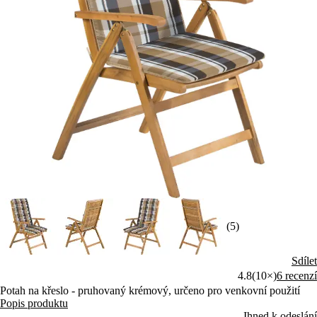
(5)
Sdílet
4.8
(10×)
6 recenzí
Potah na křeslo - pruhovaný krémový, určeno pro venkovní použití
Popis produktu
Ihned k odeslání