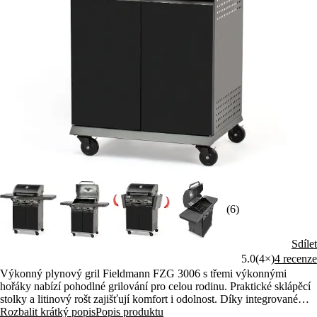
(6)
Sdílet
5.0
(4×)
4 recenze
Výkonný plynový gril Fieldmann FZG 3006 s třemi výkonnými
hořáky nabízí pohodlné grilování pro celou rodinu. Praktické sklápěcí
stolky a litinový rošt zajišťují komfort i odolnost. Díky integrovanému
zapalování je připraven k použití během okamžiku.
Rozbalit krátký popis
Popis produktu