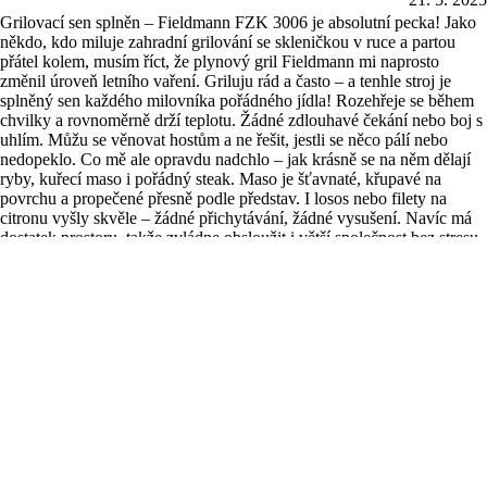
Grilovací sen splněn – Fieldmann FZK 3006 je absolutní pecka! Jako
někdo, kdo miluje zahradní grilování se skleničkou v ruce a partou
přátel kolem, musím říct, že plynový gril Fieldmann mi naprosto
změnil úroveň letního vaření. Griluju rád a často – a tenhle stroj je
splněný sen každého milovníka pořádného jídla! Rozehřeje se během
chvilky a rovnoměrně drží teplotu. Žádné zdlouhavé čekání nebo boj s
uhlím. Můžu se věnovat hostům a ne řešit, jestli se něco pálí nebo
nedopeklo. Co mě ale opravdu nadchlo – jak krásně se na něm dělají
ryby, kuřecí maso i pořádný steak. Maso je šťavnaté, křupavé na
povrchu a propečené přesně podle představ. I losos nebo filety na
citronu vyšly skvěle – žádné přichytávání, žádné vysušení. Navíc má
dostatek prostoru, takže zvládne obsloužit i větší společnost bez stresu.
Design je navíc moderní a bytelný, všechno působí kvalitně
Zobrazit celé
zpracované. Údržba? Hračka. Rošty jdou snadno vyčistit a nic nikde
Nahlásit
Užitečné
0x
nezůstává.
Příslušenství
Rychlé a rovnoměrné nahřátí
Pracovní rukavice
Velká plocha na grilování
Jednoduché ovládání a regulace teploty
Kvalitní a pevná konstrukce