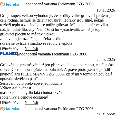
hodnocená varianta Fieldmann FZG 3006
10. 1. 2026
Gril je super, velkou výhodou je, že se díky velké grilovací ploše nají
celá rodina, nemusí se dělat nadvakrát. Hořáky jsou silné, pěkně
rozloží teplo a za chvilku se může grilovat. Má to teploměr ve víku,
což je hodně šikovný. Nemůžu si ho vynachválit, za mě je top.
grilovací plochu to má fakt velkou
za chvilku je rozehřátej, nečeká se dlouho
skvěle se ovládá a snadno se reguluje teplota
Nahlásit
Užitečné
0x
hodnocená varianta Fieldmann FZG 3006
25. 5. 2025
Grilování je pro mě víc než jen příprava jídla – je to radost, rituál a čas
strávený s rodinou a přáteli na zahradě. A právě proto jsem si pořídil
plynový gril FIELDMANN FZG 3006, který mi v tomto ohledu dělá
opravdu skvělého parťáka.
Sestavení bylo překvapivě jednoduché
Výkon a funkčnost
maso z tohohle grilu fakt chutná skvěle
spolehlivý a cenově dostupný
Nahlásit
Užitečné
0x
hodnocená varianta Fieldmann FZG 3006
21. 5. 2025