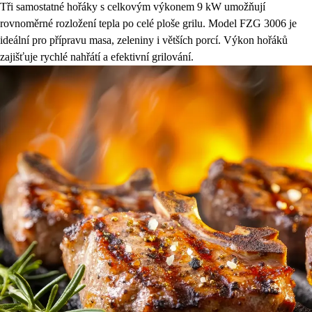
Tři samostatné hořáky s celkovým výkonem 9 kW umožňují
rovnoměrné rozložení tepla po celé ploše grilu. Model FZG 3006 je
ideální pro přípravu masa, zeleniny i větších porcí. Výkon hořáků
zajišťuje rychlé nahřátí a efektivní grilování.