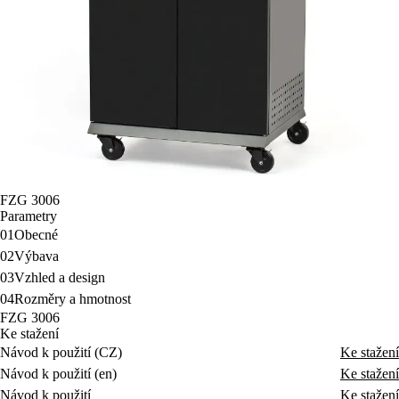
FZG 3006
Parametry
01
Obecné
02
Výbava
03
Vzhled a design
04
Rozměry a hmotnost
FZG 3006
Ke stažení
Návod k použití (CZ)
Ke stažení
Návod k použití (en)
Ke stažení
Návod k použití
Ke stažení