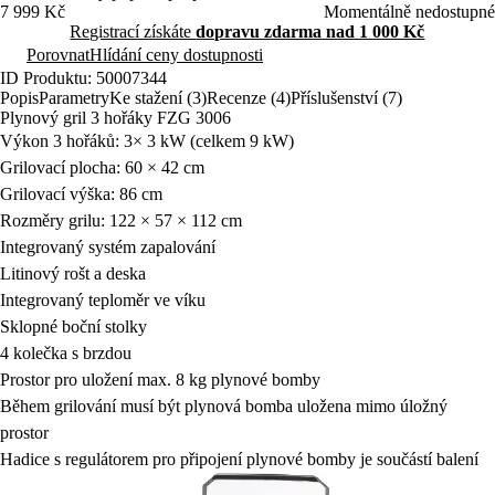
7 999 Kč
Momentálně nedostupné
Registrací získáte
dopravu zdarma nad 1 000 Kč
Porovnat
Hlídání ceny dostupnosti
ID Produktu: 50007344
Popis
Parametry
Ke stažení (3)
Recenze (4)
Příslušenství (7)
Plynový gril 3 hořáky FZG 3006
Výkon 3 hořáků: 3× 3 kW (celkem 9 kW)
Grilovací plocha: 60 × 42 cm
Grilovací výška: 86 cm
Rozměry grilu: 122 × 57 × 112 cm
Integrovaný systém zapalování
Litinový rošt a deska
Integrovaný teploměr ve víku
Sklopné boční stolky
4 kolečka s brzdou
Prostor pro uložení
max. 8 kg
plynové bomby
Během grilování musí být plynová bomba uložena
mimo úložný
prostor
Hadice s regulátorem pro připojení plynové bomby je součástí balení