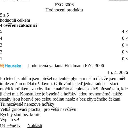
FZG 3006
Hodnocení produktu
5 z 5
hodnotili celkem
4 ověření zákazníci
5
4 ×
4
0 ×
3
0 ×
2
0 ×
1
0 ×
hodnocená varianta Fieldmann FZG 3006
15. 4. 2026
Po letech s uhlím jsem přešel na tenhle plyn a musím říct, že jsem měl
tuhle změnu udělat už dávno. Grilování je teď jedna radost – stačí
otočit knoflíkem, za chvilku je nahřáto a teplota se drží přesně tam, kde
ji chci mít. Konstrukce je bytelná a hořáky jedou rovnoměrně, takže
steaky jsou hotové pro celou rodinu naráz a bez zbytečného čekání.
Tři nezávislé nerezové hořáky
Velká grilovací plocha i pro větší návštěvu
Rychlý start bez kouře
Vyplatí se!
Nahlásit
Užitečné
1x