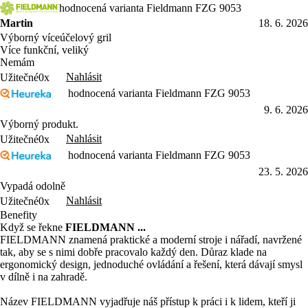
hodnocená varianta Fieldmann FZG 9053
Martin
18. 6. 2026
Výborný víceúčelový gril
Více funkční, veliký
Nemám
Nahlásit
Užitečné
0x
hodnocená varianta Fieldmann FZG 9053
9. 6. 2026
Výborný produkt.
Nahlásit
Užitečné
0x
hodnocená varianta Fieldmann FZG 9053
23. 5. 2026
Vypadá odolně
Nahlásit
Užitečné
0x
Benefity
Když se řekne
FIELDMANN ...
FIELDMANN znamená praktické a moderní stroje i nářadí, navržené
tak, aby se s nimi dobře pracovalo každý den. Důraz klade na
ergonomický design, jednoduché ovládání a řešení, která dávají smysl
v dílně i na zahradě.
Název FIELDMANN vyjadřuje náš přístup k práci i k lidem, kteří ji