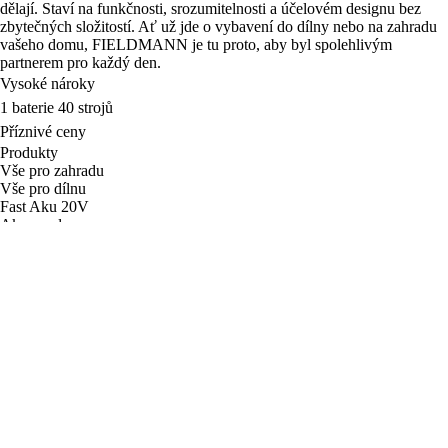
dělají. Staví na funkčnosti, srozumitelnosti a účelovém designu bez
zbytečných složitostí. Ať už jde o vybavení do dílny nebo na zahradu
vašeho domu, FIELDMANN je tu proto, aby byl spolehlivým
partnerem pro každý den.
Vysoké nároky
1 baterie 40 strojů
Příznivé ceny
Produkty
Vše pro zahradu
Vše pro dílnu
Fast Aku 20V
Akce voda
Prázdninový festival
Objevte Fieldmann
Stav objednávky
O značce
Servis
Blog
Nastavení cookies
Newsletter
Váš e-mail
Přihlásit
Přihlášením k odběru obchodních sdělení souhlasím
se
zpracováním osobních údajů