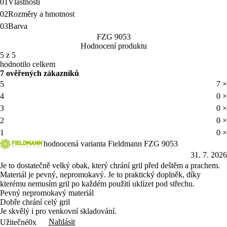
01
Vlastnosti
02
Rozměry a hmotnost
03
Barva
FZG 9053
Hodnocení produktu
5 z 5
hodnotilo celkem
7 ověřených zákazníků
5
7 ×
4
0 ×
3
0 ×
2
0 ×
1
0 ×
hodnocená varianta Fieldmann FZG 9053
31. 7. 2026
Je to dostatečně velký obak, který chrání gril před deštěm a prachem.
Materiál je pevný, nepromokavý. Je to praktický doplněk, díky
kterému nemusím gril po každém použití uklízet pod střechu.
Pevný nepromokavý materiál
Dobře chrání celý gril
Je skvělý i pro venkovní skladování.
Nahlásit
Užitečné
0x