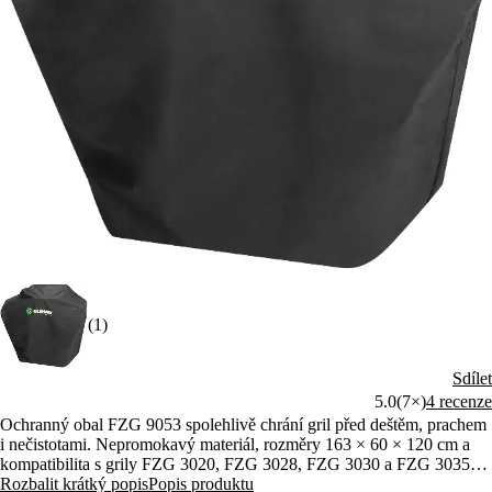
(1)
Sdílet
5.0
(7×)
4 recenze
Ochranný obal FZG 9053 spolehlivě chrání gril před deštěm, prachem
i nečistotami. Nepromokavý materiál, rozměry 163 × 60 × 120 cm a
kompatibilita s grily FZG 3020, FZG 3028, FZG 3030 a FZG 3035
zaručují perfektní a bezpečné zakrytí.
Rozbalit krátký popis
Popis produktu