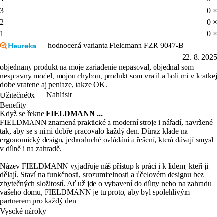
3
0 ×
2
0 ×
1
0 ×
hodnocená varianta Fieldmann FZR 9047-B
22. 8. 2025
objednany produkt na moje zariadenie nepasoval, objednal som
nespravny model, mojou chybou, produkt som vratil a boli mi v kratkej
dobe vratene aj peniaze, takze OK.
Nahlásit
Užitečné
0x
Benefity
Když se řekne
FIELDMANN ...
FIELDMANN znamená praktické a moderní stroje i nářadí, navržené
tak, aby se s nimi dobře pracovalo každý den. Důraz klade na
ergonomický design, jednoduché ovládání a řešení, která dávají smysl
v dílně i na zahradě.
Název FIELDMANN vyjadřuje náš přístup k práci i k lidem, kteří ji
dělají. Staví na funkčnosti, srozumitelnosti a účelovém designu bez
zbytečných složitostí. Ať už jde o vybavení do dílny nebo na zahradu
vašeho domu, FIELDMANN je tu proto, aby byl spolehlivým
partnerem pro každý den.
Vysoké nároky