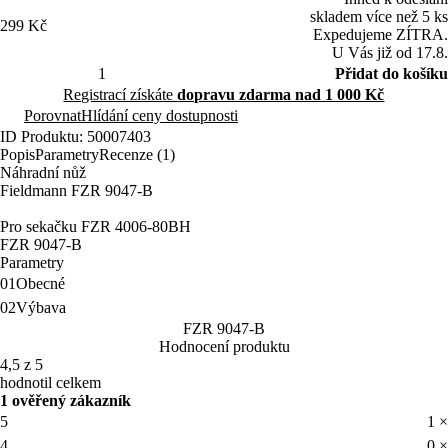
skladem více než 5 ks
299 Kč
Expedujeme ZÍTRA.
U Vás již od 17.8.
Přidat do košíku
Registrací získáte
dopravu zdarma nad 1 000 Kč
Porovnat
Hlídání ceny dostupnosti
ID Produktu: 50007403
Popis
Parametry
Recenze (1)
Náhradní nůž
Fieldmann FZR 9047-B
Pro sekačku FZR 4006-80BH
FZR 9047-B
Parametry
01
Obecné
02
Výbava
FZR 9047-B
Hodnocení produktu
4,5 z 5
hodnotil celkem
1 ověřený zákazník
5
1 ×
4
0 ×