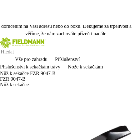
Vážení zákazníci, kvůli přechodu na nový skladový systém
dočasně pozastavujeme možnost odběru Vaší objednávky na
prodejnách Planeo. Objednávky můžete nadále vytvářet s
doručením na Vaši adresu nebo do boxu. Děkujeme za trpělivost a
věříme, že nám zachováte přízeň i nadále.
Vše pro zahradu
Příslušenství
Příslušenství k sekačkám trávy
Nože k sekačkám
Nůž k sekačce FZR 9047-B
FZR 9047-B
Nůž k sekačce