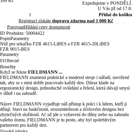
399 Kč
Expedujeme v PONDĚLÍ.
U Vás již od 17.8.
Přidat do košíku
Registrací získáte
dopravu zdarma nad 1 000 Kč
Porovnat
Hlídání ceny dostupnosti
ID Produktu: 50004422
Popis
Parametry
Nůž pro sekačku FZR 4615-LiBES a FZR 4615-20LiBES
FZR 9015-BES
Parametry
01
Obecné
Benefity
Když se řekne
FIELDMANN ...
FIELDMANN znamená praktické a moderní stroje i nářadí, navržené
tak, aby se s nimi dobře pracovalo každý den. Důraz klade na
ergonomický design, jednoduché ovládání a řešení, která dávají smysl
v dílně i na zahradě.
Název FIELDMANN vyjadřuje náš přístup k práci i k lidem, kteří ji
dělají. Staví na funkčnosti, srozumitelnosti a účelovém designu bez
zbytečných složitostí. Ať už jde o vybavení do dílny nebo na zahradu
vašeho domu, FIELDMANN je tu proto, aby byl spolehlivým
partnerem pro každý den.
Vysoké nároky