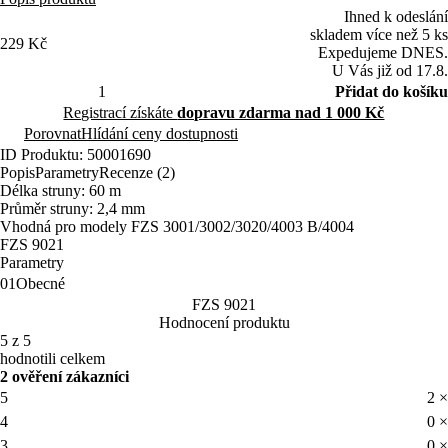
Ihned k odeslání
skladem více než 5 ks
229 Kč
Expedujeme DNES.
U Vás již od 17.8.
Přidat do košíku
Registrací získáte
dopravu zdarma nad 1 000 Kč
Porovnat
Hlídání ceny dostupnosti
ID Produktu: 50001690
Popis
Parametry
Recenze (2)
Délka struny: 60 m
Průměr struny: 2,4 mm
Vhodná pro modely FZS 3001/3002/3020/4003 B/4004
FZS 9021
Parametry
01
Obecné
FZS 9021
Hodnocení produktu
5 z 5
hodnotili celkem
2 ověření zákazníci
5
2 ×
4
0 ×
3
0 ×