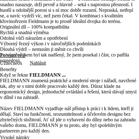
snadno nasazuje, drží pevně a hlavně – seká s naprostou přesností. I
hustší a odolnější porost si s ní moc dobře rozumí. Nepraská, netřepí
se, a navíc vydrží víc, než jsem čekal. V kombinaci s kvalitním
křovinořezem Fieldmann je to prostě ideální dvojka do terénu.
Originální díl – 100% kompatibilita
Rychlá a snadná výměna
Odolná vůči nárazům a opotřebení
Výborný řezný výkon i v náročnějších podmínkách
Dlouhá výdrž – nemusím ji měnit co chvíli
Po výměně jsem byl tak nadšený, že jsem posekal i část, co patřila
Zobrazit celé
sousedovi.
Nahlásit
Užitečné
0x
Benefity
Když se řekne
FIELDMANN ...
FIELDMANN znamená praktické a moderní stroje i nářadí, navržené
tak, aby se s nimi dobře pracovalo každý den. Důraz klade na
ergonomický design, jednoduché ovládání a řešení, která dávají smysl
v dílně i na zahradě.
Název FIELDMANN vyjadřuje náš přístup k práci i k lidem, kteří ji
dělají. Staví na funkčnosti, srozumitelnosti a účelovém designu bez
zbytečných složitostí. Ať už jde o vybavení do dílny nebo na zahradu
vašeho domu, FIELDMANN je tu proto, aby byl spolehlivým
partnerem pro každý den.
Vysoké nároky