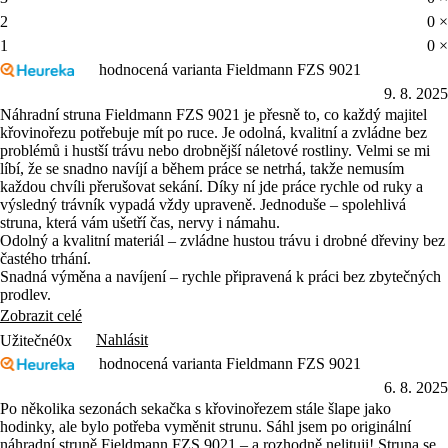
2
0 ×
1
0 ×
hodnocená varianta Fieldmann FZS 9021
9. 8. 2025
Náhradní struna Fieldmann FZS 9021 je přesně to, co každý majitel
křovinořezu potřebuje mít po ruce. Je odolná, kvalitní a zvládne bez
problémů i hustší trávu nebo drobnější náletové rostliny. Velmi se mi
líbí, že se snadno navíjí a během práce se netrhá, takže nemusím
každou chvíli přerušovat sekání. Díky ní jde práce rychle od ruky a
výsledný trávník vypadá vždy upraveně. Jednoduše – spolehlivá
struna, která vám ušetří čas, nervy i námahu.
Odolný a kvalitní materiál – zvládne hustou trávu i drobné dřeviny bez
častého trhání.
Snadná výměna a navíjení – rychle připravená k práci bez zbytečných
prodlev.
Zobrazit celé
Nahlásit
Užitečné
0x
hodnocená varianta Fieldmann FZS 9021
6. 8. 2025
Po několika sezonách sekačka s křovinořezem stále šlape jako
hodinky, ale bylo potřeba vyměnit strunu. Sáhl jsem po originální
náhradní struně Fieldmann FZS 9021 – a rozhodně nelituji! Struna se